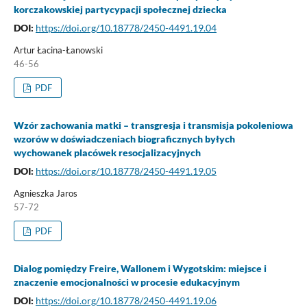
korczakowskiej partycypacji społecznej dziecka
DOI:
https://doi.org/10.18778/2450-4491.19.04
Artur Łacina-Łanowski
46-56
PDF
Wzór zachowania matki – transgresja i transmisja pokoleniowa
wzorów w doświadczeniach biograficznych byłych
wychowanek placówek resocjalizacyjnych
DOI:
https://doi.org/10.18778/2450-4491.19.05
Agnieszka Jaros
57-72
PDF
Dialog pomiędzy Freire, Wallonem i Wygotskim: miejsce i
znaczenie emocjonalności w procesie edukacyjnym
DOI:
https://doi.org/10.18778/2450-4491.19.06