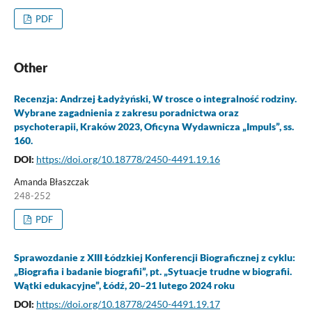
PDF
Other
Recenzja: Andrzej Ładyżyński, W trosce o integralność rodziny.
Wybrane zagadnienia z zakresu poradnictwa oraz
psychoterapii, Kraków 2023, Oficyna Wydawnicza „Impuls”, ss.
160.
DOI:
https://doi.org/10.18778/2450-4491.19.16
Amanda Błaszczak
248-252
PDF
Sprawozdanie z XIII Łódzkiej Konferencji Biogra­ficznej z cyklu:
„Biografia i badanie biografii”, pt. „Sytuacje trudne w biografii.
Wątki eduka­cyjne”, Łódź, 20–21 lutego 2024 roku
DOI:
https://doi.org/10.18778/2450-4491.19.17