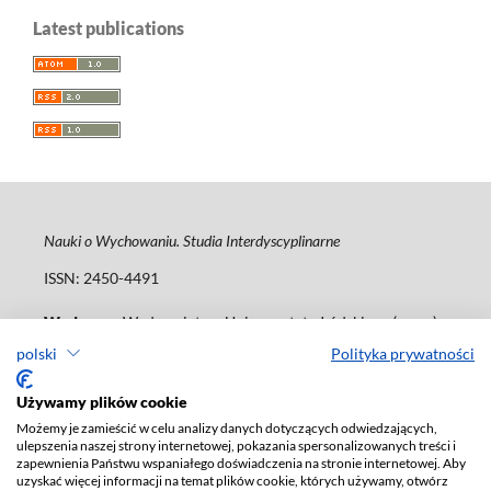
Latest publications
Nauki o Wychowaniu. Studia Interdyscyplinarne
ISSN: 2450-4491
Wydawca
: Wydawnictwo Uniwersytetu Łódzkiego (
www
)
ul. Jana Matejki 34A, 90-237 Łódź
polski
Polityka prywatności
Tel.: 42 235 01 65, fax: 42 66 55 86
journals@uni.lodz.pl
Używamy plików cookie
Możemy je zamieścić w celu analizy danych dotyczących odwiedzających,
Deklaracja dostępności
ulepszenia naszej strony internetowej, pokazania spersonalizowanych treści i
zapewnienia Państwu wspaniałego doświadczenia na stronie internetowej. Aby
uzyskać więcej informacji na temat plików cookie, których używamy, otwórz