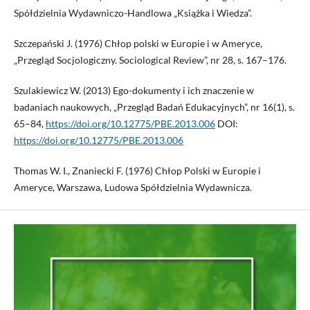
Spółdzielnia Wydawniczo-Handlowa „Książka i Wiedza”.
Szczepański J. (1976) Chłop polski w Europie i w Ameryce,
„Przegląd Socjologiczny. Sociological Review”, nr 28, s. 167–176.
Szulakiewicz W. (2013) Ego-dokumenty i ich znaczenie w
badaniach naukowych, „Przegląd Badań Edukacyjnych”, nr 16(1), s.
65–84,
https://doi.org/10.12775/PBE.2013.006
DOI:
https://doi.org/10.12775/PBE.2013.006
Thomas W. I., Znaniecki F. (1976) Chłop Polski w Europie i
Ameryce, Warszawa, Ludowa Spółdzielnia Wydawnicza.