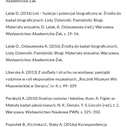
Akademickie Żak.
Lalak D. (2016) List – funkcje i potencjał biograﬁczny w: Źródła do
badań biograficznych. Listy. Dzienniki. Pamiętniki. Blogi.
Materiały wizualne, D. Lalak, A. Ostaszewska (red.), Warszawa,
Wydawnictwo Akademickie Żak, s. 19–56.
Lalak D., Ostaszewska A. (2016) Źródła do badań biograficznych.
Listy. Dzienniki. Pamiętniki. Blogi. Materiały wizualne, Warszawa,
Wydawnictwo Akademickie Żak.
Liberska A. (2013) Z szuflady i strychu na wystawę: pamiątki
rodzinne w roli eksponatów muzealnych, „Rocznik Muzeum Wsi
Mazowieckiej w Sierpcu”, nr 4, s. 99–109.
Peräkylä A. (2010) Analiza rozmów i tekstów, tłum. A. Figiel, w:
Metody badań jakościowych, N. K. Denzin, Y. S. Lincoln (red.), t. 2,
Warszawa, Wydawnictwo Naukowe PWN, s. 325–350.
Popiołek B., Kicińska U., Słaby A. (2016a) Korespondencja