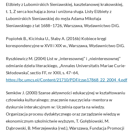
Elżbiety z Lubomirskich Sieniawskiej, kasztelanowej krakowskiej,
t. 1, Z serca kochająca żona i uniżona sługa. Listy Elżbiety z
Lubomirskich Sieniawskiej do męża Adama Mikołaja
Sieniawskiego z lat 1688–1726, Warszawa, Wydawnictwo DiG.
Popiołek B., Kicińska U., Słaby A. (2016b) Kobiece kręgi
korespondencyjne w XVII i XIX w., Warszawa, Wydawnictwo DiG.
Ryszkiewicz M. (2004) List w „interesownej” i „nieinteresownej”
odmianie dzieła literackiego, „Annales Universitatis Mariae Curie-
Skłodowska”, sectio FF, nr XXII, s. 47–64,
https://bc.umcs.pl/Content/21710/PDF/czas17868_22_2004_4.pdf
Semków J. (2000) Szanse aktywności edukacyjnej w kształtowaniu
człowieka kulturalnego; znaczenie nauczyciela–mentora w
dyskursie interakcyjnym w: Uczelnia oparta na wiedzy.
Organizacja procesu dydaktycznego oraz zarządzanie wiedzą w
ekonomicznym szkolnictwie wyższym, T. Gołębiowski, M.
Dąbrowski, B. Mierzejewska (red.), Warszawa, Fundacja Promocji