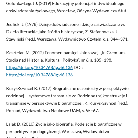
Golonka-Legut J. (2019) Edukacyjny potencjał indywidualnego
doświadczenia życiowego, Wrocław, Oficyna Wydawnicza Atut.
Jedlicki J. (1978) Dzieje doświadczone i dzieje zaświadczone w:
Dzieło literackie jako źródło historyczne, Z. Stefanowska, J.
Stawiński (red.), Warszawa, Wydawnictwo Czytelnik, s. 344–371.
Kasztelan M. (2012) Fenomen pamięci zbiorowej, „In Gremium.
Studia nad Historią, Kulturą i Polityką”, nr 6, s. 185–198,
https://doi.org/10.34768/ig.vi6.136
DOI:
https://doi.org/10.34768/ig.vi6.136
Kuryś-Szyncel K. (2017) Biograficzne uczenie się w perspektywie
rodzinnej – systemowe transmisje w: Rodzinne (re)konstrukcje i
transmisje w perspektywie biograficznej, K. Kuryś-Szyncel (red.),
Poznań, Wydawnictwo Naukowe UAM, s. 55–67.
Lalak D. (2010) Życie jako biografia. Podejście biograficzne w
perspektywie pedagogicznej, Warszawa, Wydawnictwo