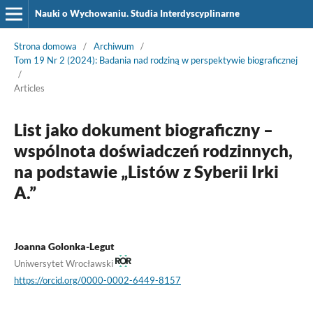
Nauki o Wychowaniu. Studia Interdyscyplinarne
Strona domowa
/
Archiwum
/
Tom 19 Nr 2 (2024): Badania nad rodziną w perspektywie biograficznej
/
Articles
List jako dokument biograficzny –
wspólnota doświadczeń rodzinnych,
na podstawie „Listów z Syberii Irki
A.”
Joanna Golonka-Legut
Uniwersytet Wrocławski
https://orcid.org/0000-0002-6449-8157