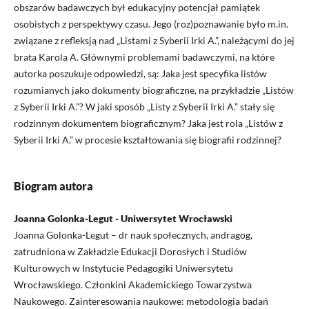
obszarów badawczych był edukacyjny potencjał pamiątek
osobistych z perspektywy czasu. Jego (roz)poznawanie było m.in.
związane z refleksją nad „Listami z Syberii Irki A.”, należącymi do jej
brata Karola A. Głównymi problemami badawczymi, na które
autorka poszukuje odpowiedzi, są: Jaka jest specyfika listów
rozumianych jako dokumenty biograficzne, na przykładzie „Listów
z Syberii Irki A.”? W jaki sposób „Listy z Syberii Irki A.” stały się
rodzinnym dokumentem biograficznym? Jaka jest rola „Listów z
Syberii Irki A.” w procesie kształtowania się biografii rodzinnej?
Biogram autora
Joanna Golonka-Legut - Uniwersytet Wrocławski
Joanna Golonka-Legut – dr nauk społecznych, andragog,
zatrudniona w Zakładzie Edukacji Dorosłych i Studiów
Kulturowych w Instytucie Pedagogiki Uniwersytetu
Wrocławskiego. Członkini Akademickiego Towarzystwa
Naukowego. Zainteresowania naukowe: metodologia badań