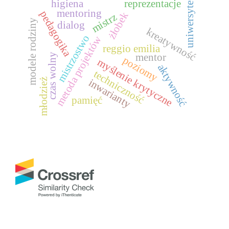
uniwersytet
higiena
reprezentacje
mentoring
pedagogika
żłobek
mistrz
modele rodziny
dialog
kreatywność
mistrzostwo
metoda projektów
reggio emilia
mentor
czas wolny
poziomy
myślenie krytyczne
aktywność
techniczność
inwarianty
młodzież
pamięć