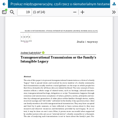
Przekaz międzygeneracyjny, czyli rzecz o niematerialnym testamencie rodzinnym