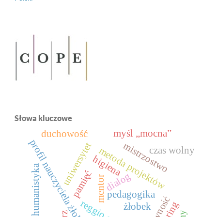
Słowa kluczowe
myśl „mocna”
duchowość
profil nauczyciela żłobka
uniwersytet
mistrzostwo
czas wolny
metoda projektów
higiena
humanistyka
pamięć
dialog
mentor
pedagogika
reggio emilia
żłobek