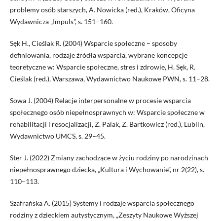
problemy osób starszych, A. Nowicka (red.), Kraków, Oficyna
Wydawnicza „Impuls”, s. 151–160.
Sęk H., Cieślak R. (2004) Wsparcie społeczne – sposoby
definiowania, rodzaje źródła wsparcia, wybrane koncepcje
teoretyczne w: Wsparcie społeczne, stres i zdrowie, H. Sęk, R.
Cieślak (red.), Warszawa, Wydawnictwo Naukowe PWN, s. 11–28.
Sowa J. (2004) Relacje interpersonalne w procesie wsparcia
społecznego osób niepełnosprawnych w: Wsparcie społeczne w
rehabilitacji i resocjalizacji, Z. Palak, Z. Bartkowicz (red.), Lublin,
Wydawnictwo UMCS, s. 29–45.
Ster J. (2022) Zmiany zachodzące w życiu rodziny po narodzinach
niepełnosprawnego dziecka, „Kultura i Wychowanie”, nr 2(22), s.
110–113.
Szafrańska A. (2015) Systemy i rodzaje wsparcia społecznego
rodziny z dzieckiem autystycznym, „Zeszyty Naukowe Wyższej