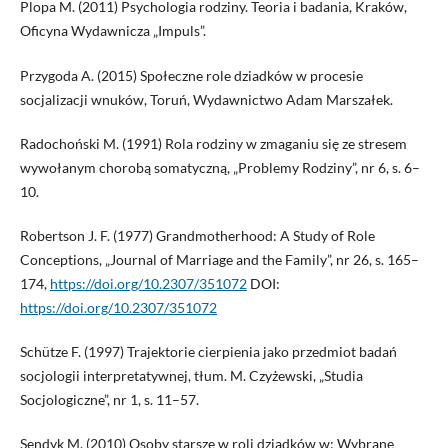
Plopa M. (2011) Psychologia rodziny. Teoria i badania, Kraków,
Oficyna Wydawnicza „Impuls”.
Przygoda A. (2015) Społeczne role dziadków w procesie
socjalizacji wnuków, Toruń, Wydawnictwo Adam Marszałek.
Radochoński M. (1991) Rola rodziny w zmaganiu się ze stresem
wywołanym chorobą somatyczną, „Problemy Rodziny”, nr 6, s. 6–
10.
Robertson J. F. (1977) Grandmotherhood: A Study of Role
Conceptions, „Journal of Marriage and the Family”, nr 26, s. 165–
174,
https://doi.org/10.2307/351072
DOI:
https://doi.org/10.2307/351072
Schütze F. (1997) Trajektorie cierpienia jako przedmiot badań
socjologii interpretatywnej, tłum. M. Czyżewski, „Studia
Socjologiczne”, nr 1, s. 11–57.
Sendyk M. (2010) Osoby starsze w roli dziadków w: Wybrane