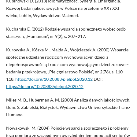
Kubinowski D. (2013) Idiomatyczność. Synergia. Emergencja.
Rozwój badań jakościowych w Polsce na przełomie XX i XXI
wieku, Lublin, Wydawnictwo Makmed.
Kucharska E. (2012) Rodzaje wsparcia społecznego wobec osób
starszych, „Humanum”, nr 9(2), s. 207–217.
Kurowska A., Kózka M., Majda A., Wojcieszek A. (2000) Wsparcie
społeczne udzielane rodzicom wychowującym dzieci z
niepełnosprawnością i rodzicom wychowującym dzieci zdrowe –
badania przekrojowe, „Pielęgniarstwo Polskie”, nr 2(76), s. 110–
118,
https://doi.org/10.20883/pielpol.2020.12
DOI:
https://doi.org/10.20883/pielpol.2020.12
Miles M. B., Huberman A. M. (2000) Analiza danych jakościowych,
tłum. S. Zabielski, Białystok, Wydawnictwo Uniwersyteckie Trans-
Humana.
Nowakowski M. (2004) Pojęcie wsparcia społecznego i problemy
jego pomiaru ze szczególnym uwzględnieniem populacji seniorów