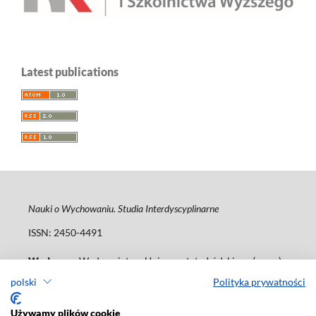
Latest publications
Nauki o Wychowaniu. Studia Interdyscyplinarne
ISSN: 2450-4491
Wydawca
: Wydawnictwo Uniwersytetu Łódzkiego (
www
)
ul. Jana Matejki 34A, 90-237 Łódź
polski
Polityka prywatności
Tel.: 42 235 01 65, fax: 42 66 55 86
journals@uni.lodz.pl
Używamy plików cookie