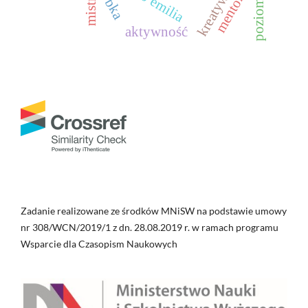
kreatywność
mentoring
poziomy
mistrz
aktywność
Zadanie realizowane ze środków MNiSW na podstawie umowy
nr 308/WCN/2019/1 z dn. 28.08.2019 r. w ramach programu
Wsparcie dla Czasopism Naukowych