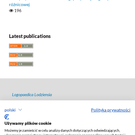
różnicowej
196
Latest publications
Logopaedica Lodziensia
ISSN 2544-7238
polski
Polityka prywatności
e-ISSN 2657-4381
Publisher
:
Lodz University Press
Używamy plików cookie
Możemy je zamieścić w celu analizy danych dotyczących odwiedzających,
Jana Matejki St., no 34A, postal code: 90-237, city: Łódź