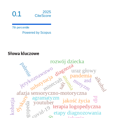
0.1
2025
CiteScore
7th percentile
Powered by Scopus
Słowa kluczowe
rozwój dziecka
palenie
diagnoza
językoznawstwo
uraz głowy
pandemia
substytucja
anomia
alkohol
minecraft
asd
mutyzm
salt
afazja sensoryczno‑motoryczna
dyskurs
agramatyzm
dld
kohezja
jakość życia
youtuber
logopeda
terapia logopedyczna
covid-19
etapy diagnozowania
sli