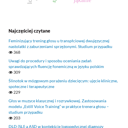
jąkanie
Najczęściej czytane
Feminizujący trening głosu u transpłciowej dwujęzycznej
nastolatki z zaburzeniami sprzężonymi. Studium przypadku
368
Uwagi do procedury i sposobu oceniania zadań
sprawdzających fluencję fonemiczną w języku polskim
309
Ślinotok w mózgowym porażeniu dziecięcym: ujęcie kliniczne,
społeczne i terapeutyczne
229
Głos w muzyce klasycznej i rozrywkowej. Zastosowania
modelu „Estill Voice Training” w praktyce trenera głosu –
studium przypadku
203
DLD (SLI) a ASD w kontekście logopedycznej diagnozy