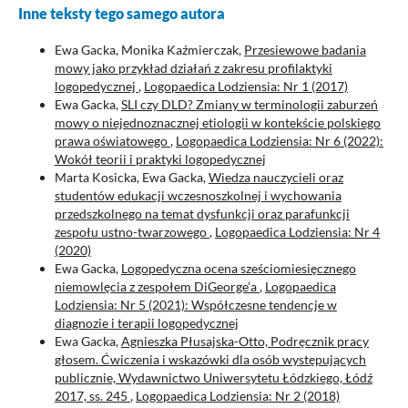
Inne teksty tego samego autora
Ewa Gacka, Monika Kaźmierczak,
Przesiewowe badania
mowy jako przykład działań z zakresu profilaktyki
logopedycznej
,
Logopaedica Lodziensia: Nr 1 (2017)
Ewa Gacka,
SLI czy DLD? Zmiany w terminologii zaburzeń
mowy o niejednoznacznej etiologii w kontekście polskiego
prawa oświatowego
,
Logopaedica Lodziensia: Nr 6 (2022):
Wokół teorii i praktyki logopedycznej
Marta Kosicka, Ewa Gacka,
Wiedza nauczycieli oraz
studentów edukacji wczesnoszkolnej i wychowania
przedszkolnego na temat dysfunkcji oraz parafunkcji
zespołu ustno-twarzowego
,
Logopaedica Lodziensia: Nr 4
(2020)
Ewa Gacka,
Logopedyczna ocena sześciomiesięcznego
niemowlęcia z zespołem DiGeorge’a
,
Logopaedica
Lodziensia: Nr 5 (2021): Współczesne tendencje w
diagnozie i terapii logopedycznej
Ewa Gacka,
Agnieszka Płusajska-Otto, Podręcznik pracy
głosem. Ćwiczenia i wskazówki dla osób występujących
publicznie, Wydawnictwo Uniwersytetu Łódzkiego, Łódź
2017, ss. 245
,
Logopaedica Lodziensia: Nr 2 (2018)