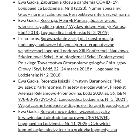
Ewa Gacka,
Zaburzenia głosu a pandemia COVID–19
,
Logopaedica Lodziensia: Nr 8 (2023): Numer specjalny:
Głos – norma i zaburzenia. Perspektywa interdyscyplinarna
Ewa Gacka,
Recenzja: Henryk Panusz, „Spacer w zoo:
wiersze i zagadki z quizem”, Wydawnictwo Henryk Panusz,
Łódź 2018
,
Logopaedica Lodziensia: Nr 3 (2019)
Irena Jaros,
Sprawozdanie z sesji pt. Transformacja,
podstawy badawcze i diagnostyczno-terapeutyczne
współczesnej logopedii podczas XIII Konferencji Naukowo-
Szkoleniowej Sekcji Audiologicznej i Sekcji Foniatrycznej
Polskiego Towarzystwa Otorynolaryngologów Chirurgów
Głowy i Szyi, Łódź, 22–24 marca 2018 r.
,
Logopaedica
Lodziensia: Nr 2 (2018)
Ewa Gacka,
Recenzja książki Krystyny Baranowicz, "Mój
związek z Parkinsonem. Niestety nierozerwalny", Pretekst
Agencja Reklamowo-Promocyjna, Łódź 2020, ss. 36, ISBN
978-83-957291-0-2
,
Logopaedica Lodziensia: Nr 5 (2021):
Współczesne tendencje w diagnozie i terapii logopedycznej
Ewa Gacka,
Rozwój mowy dzieci wcześniaczych z
krwawieniami okołodokomorowymi (PVH/IVH)
,
Logopaedica Lodziensia: Nr 11 (2025): Człowiek i
komunikacja: między teorią a praktyką logopedyczną