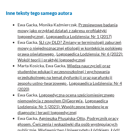
Inne teksty tego samego autora
Ewa Gacka, Monika Kaźmierczak,
Przesiewowe badania
mowy jako przykład działań z zakresu profilaktyki
logopedycznej
,
Logopaedica Lodziensia: Nr 1 (2017)
Ewa Gacka,
SLI czy DLD? Zmiany w terminologii zaburzeń
mowy o niejednoznacznej etiologii w kontekście polskiego
prawa oświatowego
,
Logopaedica Lodziensia: Nr 6 (2022):
Wokół teorii i praktyki logopedycznej
Marta Kosicka, Ewa Gacka,
Wiedza nauczycieli oraz
studentów edukacji wczesnoszkolnej i wychowania
przedszkolnego na temat dysfunkcji oraz parafunkcji
zespołu ustno-twarzowego
,
Logopaedica Lodziensia: Nr 4
(2020)
Ewa Gacka,
Logopedyczna ocena sześciomiesięcznego
niemowlęcia z zespołem DiGeorge’a
,
Logopaedica
Lodziensia: Nr 5 (2021): Współczesne tendencje w
diagnozie i terapii logopedycznej
Ewa Gacka,
Agnieszka Płusajska-Otto, Podręcznik pracy
głosem. Ćwiczenia i wskazówki dla osób występujących
publicznie, Wydawnictwo Uniwersytetu Łódzkiego, Łódź