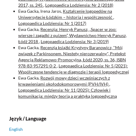
2017, ss. 245
,
Logopaedica Lodziensia: Nr 2 (2018)
Ewa Gacka, Irena Jaros,
Kształcenie logopedów na
Uniwersytecie Łódzkim – historia i współczesność
,
Logopaedica Lodziensia: Nr 1 (2017)
Ewa Gacka,
Recenzja: Henryk Panusz, „Spacer w zoo:
wiersze i zagadki z quizem”, Wydawnictwo Henryk Panusz,
Łódź 2018
,
Logopaedica Lodziensia: Nr 3 (2019)
Ewa Gacka,
Recenzja książki Krystyny Baranowicz, "Mój
związek z Parkinsonem. Niestety nierozerwalny", Pretekst
Agencja Reklamowo-Promocyjna, Łódź 2020, ss. 36, ISBN
978-83-957291-0-2
,
Logopaedica Lodziensia: Nr 5 (2021):
Współczesne tendencje w diagnozie i terapii logopedycznej
Ewa Gacka,
Rozwój mowy dzieci wcześniaczych z
krwawieniami okołodokomorowymi (PVH/IVH)
,
Logopaedica Lodziensia: Nr 11 (2025): Człowiek i
komunikacja: między teorią a praktyką logopedyczną
Język / Language
English