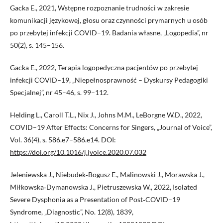
Gacka E., 2021, Wstępne rozpoznanie trudności w zakresie
komunikacji językowej, głosu oraz czynności prymarnych u osób
po przebytej infekcji COVID–19. Badania własne, „Logopedia”, nr
50(2), s. 145–156.
Gacka E., 2022, Terapia logopedyczna pacjentów po przebytej
infekcji COVID–19, „Niepełnosprawność – Dyskursy Pedagogiki
Specjalnej”, nr 45–46, s. 99–112.
Helding L., Caroll T.L., Nix J., Johns M.M., LeBorgne W.D., 2022,
COVID–19 After Effects: Concerns for Singers, „Journal of Voice”,
Vol. 36(4), s. 586.e7–586.e14. DOI:
https://doi.org/10.1016/j.jvoice.2020.07.032
Jeleniewska J., Niebudek‑Bogusz E., Malinowski J., Morawska J.,
Miłkowska‑Dymanowska J., Pietruszewska W., 2022, Isolated
Severe Dysphonia as a Presentation of Post‑COVID–19
Syndrome, „Diagnostic”, No. 12(8), 1839,