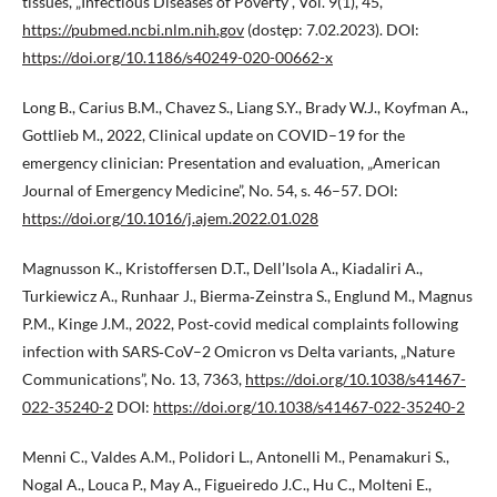
tissues, „Infectious Diseases of Poverty”, Vol. 9(1), 45,
https://pubmed.ncbi.nlm.nih.gov
(dostęp: 7.02.2023). DOI:
https://doi.org/10.1186/s40249-020-00662-x
Long B., Carius B.M., Chavez S., Liang S.Y., Brady W.J., Koyfman A.,
Gottlieb M., 2022, Clinical update on COVID–19 for the
emergency clinician: Presentation and evaluation, „American
Journal of Emergency Medicine”, No. 54, s. 46–57. DOI:
https://doi.org/10.1016/j.ajem.2022.01.028
Magnusson K., Kristoffersen D.T., Dell’Isola A., Kiadaliri A.,
Turkiewicz A., Runhaar J., Bierma‑Zeinstra S., Englund M., Magnus
P.M., Kinge J.M., 2022, Post‑covid medical complaints following
infection with SARS‑CoV–2 Omicron vs Delta variants, „Nature
Communications”, No. 13, 7363,
https://doi.org/10.1038/s41467-
022-35240-2
DOI:
https://doi.org/10.1038/s41467-022-35240-2
Menni C., Valdes A.M., Polidori L., Antonelli M., Penamakuri S.,
Nogal A., Louca P., May A., Figueiredo J.C., Hu C., Molteni E.,