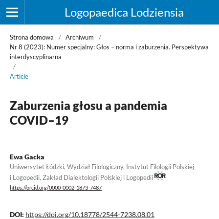
Logopaedica Lodziensia
Strona domowa
/
Archiwum
/
Nr 8 (2023): Numer specjalny: Głos – norma i zaburzenia. Perspektywa
interdyscyplinarna
/
Article
Zaburzenia głosu a pandemia
COVID–19
Ewa Gacka
Uniwersytet Łódzki, Wydział Filologiczny, Instytut Filologii Polskiej
i Logopedii, Zakład Dialektologii Polskiej i Logopedii
https://orcid.org/0000-0002-1873-7487
DOI:
https://doi.org/10.18778/2544-7238.08.01