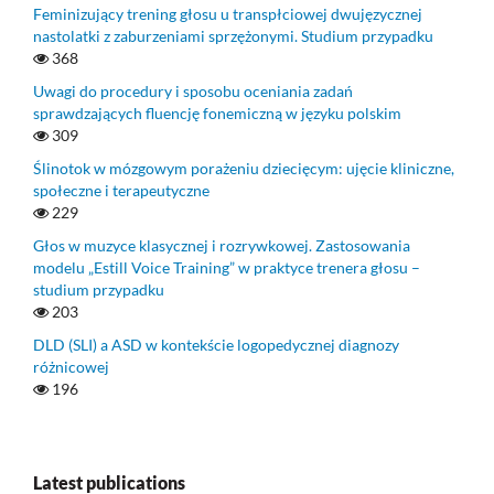
Feminizujący trening głosu u transpłciowej dwujęzycznej
nastolatki z zaburzeniami sprzężonymi. Studium przypadku
368
Uwagi do procedury i sposobu oceniania zadań
sprawdzających fluencję fonemiczną w języku polskim
309
Ślinotok w mózgowym porażeniu dziecięcym: ujęcie kliniczne,
społeczne i terapeutyczne
229
Głos w muzyce klasycznej i rozrywkowej. Zastosowania
modelu „Estill Voice Training” w praktyce trenera głosu –
studium przypadku
203
DLD (SLI) a ASD w kontekście logopedycznej diagnozy
różnicowej
196
Latest publications