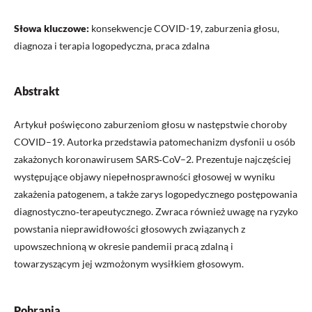
Słowa kluczowe:
konsekwencje COVID-19, zaburzenia głosu,
diagnoza i terapia logopedyczna, praca zdalna
Abstrakt
Artykuł poświęcono zaburzeniom głosu w następstwie choroby
COVID–19. Autorka przedstawia patomechanizm dysfonii u osób
zakażonych koronawirusem SARS‑CoV–2. Prezentuje najczęściej
występujące objawy niepełnosprawności głosowej w wyniku
zakażenia patogenem, a także zarys logopedycznego postępowania
diagnostyczno‑terapeutycznego. Zwraca również uwagę na ryzyko
powstania nieprawidłowości głosowych związanych z
upowszechnioną w okresie pandemii pracą zdalną i
towarzyszącym jej wzmożonym wysiłkiem głosowym.
Pobrania