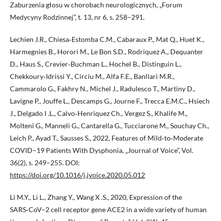
Zaburzenia głosu w chorobach neurologicznych, „Forum
Medycyny Rodzinnej”, t. 13, nr 6, s. 258–291.
Lechien J.R., Chiesa‑Estomba C.M., Cabaraux P., Mat Q., Huet K.,
Harmegnies B., Horori M., Le Bon S.D., Rodriquez A., Dequanter
D., Haus S., Crevier‑Buchman L., Hochel B., Distinguin L.,
Chekkoury‑Idrissi Y., Circiu M., Alfa F.E., Banllari M.R.,
Cammarolo G., Fakhry N., Michel J., Radulesco T., Martiny D.,
Lavigne P., Jouffe L., Descamps G., Journe F., Trecca E.M.C., Hsiech
J., Delgado I .L., Calvo‑Henriquez Ch., Vergez S., Khalife M.,
Molteni G., Manneli G., Cantarella G., Tucciarone M., Souchay Ch.,
Leich P., Ayad T., Sausses S., 2022, Features of Mild‑to‑Moderate
COVID–19 Patients With Dysphonia, „Journal of Voice”, Vol.
36(2), s. 249–255. DOI:
https://doi.org/10.1016/j.jvoice.2020.05.012
Li M.Y., Li L., Zhang Y., Wang X .S., 2020, Expression of the
SARS‑CoV–2 cell receptor gene ACE2 in a wide variety of human