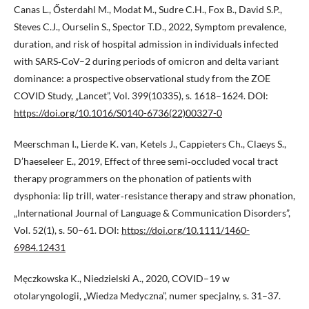
Canas L., Ősterdahl M., Modat M., Sudre C.H., Fox B., David S.P.,
Steves C.J., Ourselin S., Spector T.D., 2022, Symptom prevalence,
duration, and risk of hospital admission in individuals infected
with SARS‑CoV–2 during periods of omicron and delta variant
dominance: a prospective observational study from the ZOE
COVID Study, „Lancet”, Vol. 399(10335), s. 1618–1624. DOI:
https://doi.org/10.1016/S0140-6736(22)00327-0
Meerschman I., Lierde K. van, Ketels J., Cappieters Ch., Claeys S.,
D’haeseleer E., 2019, Effect of three semi‑occluded vocal tract
therapy programmers on the phonation of patients with
dysphonia: lip trill, water‑resistance therapy and straw phonation,
„International Journal of Language & Communication Disorders”,
Vol. 52(1), s. 50–61. DOI:
https://doi.org/10.1111/1460-
6984.12431
Męczkowska K., Niedzielski A., 2020, COVID–19 w
otolaryngologii, „Wiedza Medyczna”, numer specjalny, s. 31–37.