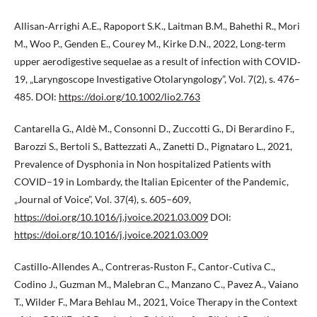
Allisan‑Arrighi A.E., Rapoport S.K., Laitman B.M., Bahethi R., Mori
M., Woo P., Genden E., Courey M., Kirke D.N., 2022, Long‐term
upper aerodigestive sequelae as a result of infection with COVID‐
19, „Laryngoscope Investigative Otolaryngology”, Vol. 7(2), s. 476–
485. DOI:
https://doi.org/10.1002/lio2.763
Cantarella G., Aldè M., Consonni D., Zuccotti G., Di Berardino F.,
Barozzi S., Bertoli S., Battezzati A., Zanetti D., Pignataro L., 2021,
Prevalence of Dysphonia in Non hospitalized Patients with
COVID–19 in Lombardy, the Italian Epicenter of the Pandemic,
„Journal of Voice”, Vol. 37(4), s. 605–609,
https://doi.org/10.1016/j.jvoice.2021.03.009
DOI:
https://doi.org/10.1016/j.jvoice.2021.03.009
Castillo‑Allendes A., Contreras‑Ruston F., Cantor‑Cutiva C.,
Codino J., Guzman M., Malebran C., Manzano C., Pavez A., Vaiano
T., Wilder F., Mara Behlau M., 2021, Voice Therapy in the Context