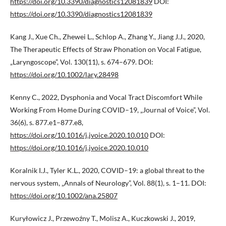
https://doi.org/10.3390/diagnostics12081839
DOI:
https://doi.org/10.3390/diagnostics12081839
Kang J., Xue Ch., Zhewei L., Schlop A., Zhang Y., Jiang J.J., 2020,
The Therapeutic Effects of Straw Phonation on Vocal Fatigue,
„Laryngoscope”, Vol. 130(11), s. 674–679. DOI:
https://doi.org/10.1002/lary.28498
Kenny C., 2022, Dysphonia and Vocal Tract Discomfort While
Working From Home During COVID–19, „Journal of Voice”, Vol.
36(6), s. 877.e1–877.e8,
https://doi.org/10.1016/j.jvoice.2020.10.010
DOI:
https://doi.org/10.1016/j.jvoice.2020.10.010
Koralnik I.J., Tyler K.L., 2020, COVID–19: a global threat to the
nervous system, „Annals of Neurology”, Vol. 88(1), s. 1–11. DOI:
https://doi.org/10.1002/ana.25807
Kuryłowicz J., Przewoźny T., Molisz A., Kuczkowski J., 2019,