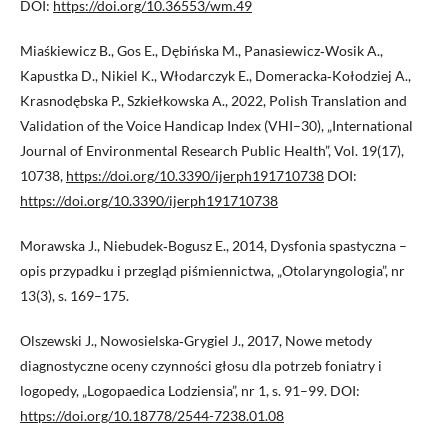
DOI:
https://doi.org/10.36553/wm.49
Miaśkiewicz B., Gos E., Dębińska M., Panasiewicz‑Wosik A.,
Kapustka D., Nikiel K., Włodarczyk E., Domeracka‑Kołodziej A.,
Krasnodębska P., Szkiełkowska A., 2022, Polish Translation and
Validation of the Voice Handicap Index (VHI–30), „International
Journal of Environmental Research Public Health”, Vol. 19(17),
10738,
https://doi.org/10.3390/ijerph191710738
DOI:
https://doi.org/10.3390/ijerph191710738
Morawska J., Niebudek‑Bogusz E., 2014, Dysfonia spastyczna –
opis przypadku i przegląd piśmiennictwa, „Otolaryngologia”, nr
13(3), s. 169–175.
Olszewski J., Nowosielska‑Grygiel J., 2017, Nowe metody
diagnostyczne oceny czynności głosu dla potrzeb foniatry i
logopedy, „Logopaedica Lodziensia”, nr 1, s. 91–99. DOI:
https://doi.org/10.18778/2544-7238.01.08