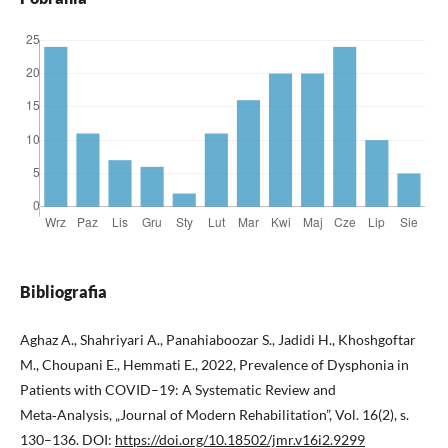
Bibliografia
Aghaz A., Shahriyari A., Panahiaboozar S., Jadidi H., Khoshgoftar
M., Choupani E., Hemmati E., 2022, Prevalence of Dysphonia in
Patients with COVID–19: A Systematic Review and
Meta‑Analysis, „Journal of Modern Rehabilitation”, Vol. 16(2), s.
130–136. DOI:
https://doi.org/10.18502/jmr.v16i2.9299