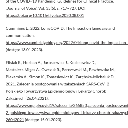
of the COVID–19 Pandemic: Guidelines for Clinical Practice,
„Journal of Voice”, Vol. 35(5), s. 717–727. DOI:
https://doi.org/10.1016/j.jvoice.2020.08.001
Cummings L., 2022, Long COVID: The Impact on language and
communication,
https://www.cambridgeblog.org/2022/04/long‑covid‑the‑impact‑on
(dostęp: 13.01.2023).
Flisiak R., Horban A., Jaroszewicz J., Kozielewicz D.,
Mastalerz‑Migas A., Owczuk R., Parczewski M., Pawłowska M.,
Piekarska A., Simon K., Tomasiewicz K., Zarębska‑Michaluk D.,
2021, Zalecenia postępowania w zakażeniach SARS‑CoV–2
Polskiego Towarzystwa Epidemiologów i Lekarzy Chorób
Zakaźnych (26.04.2021),
https://www.mp.pl/covid19/zalecenia/265853,zalecenia‑postepowani
2‑polskiego‑towarzystwa‑epidemiologow‑i‑lekarzy‑chorob‑zakaznyc
26042021
(dostęp: 15.01.2023).