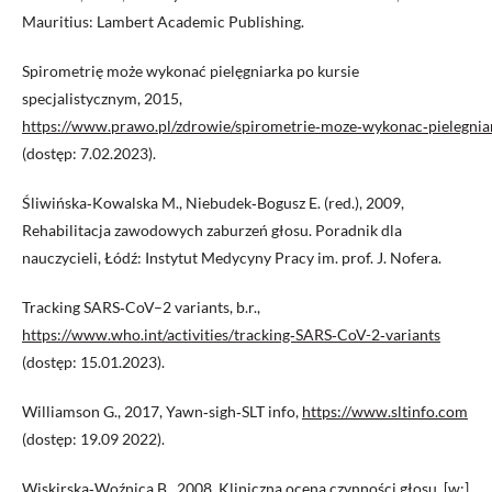
Mauritius: Lambert Academic Publishing.
Spirometrię może wykonać pielęgniarka po kursie
specjalistycznym, 2015,
https://www.prawo.pl/zdrowie/spirometrie‑moze‑wykonac‑pielegnia
(dostęp: 7.02.2023).
Śliwińska‑Kowalska M., Niebudek‑Bogusz E. (red.), 2009,
Rehabilitacja zawodowych zaburzeń głosu. Poradnik dla
nauczycieli, Łódź: Instytut Medycyny Pracy im. prof. J. Nofera.
Tracking SARS‑CoV–2 variants, b.r.,
https://www.who.int/activities/tracking‑SARS‑CoV-2‑variants
(dostęp: 15.01.2023).
Williamson G., 2017, Yawn‑sigh‑SLT info,
https://www.sltinfo.com
(dostęp: 19.09 2022).
Wiskirska‑Woźnica B., 2008, Kliniczna ocena czynności głosu, [w:]