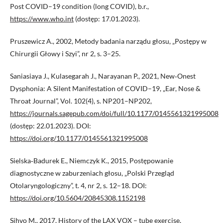
Post COVID–19 condition (long COVID), b.r.,
https://www.who.int
(dostęp: 17.01.2023).
Pruszewicz A., 2002, Metody badania narządu głosu, „Postępy w
Chirurgii Głowy i Szyi”, nr 2, s. 3–25.
Saniasiaya J., Kulasegarah J., Narayanan P., 2021, New‑Onest
Dysphonia: A Silent Manifestation of COVID–19, „Ear, Nose &
Throat Journal”, Vol. 102(4), s. NP201–NP202,
https://journals.sagepub.com/doi/full/10.1177/0145561321995008
(dostęp: 22.01.2023). DOI:
https://doi.org/10.1177/0145561321995008
Sielska‑Badurek E., Niemczyk K., 2015, Postępowanie
diagnostyczne w zaburzeniach głosu, „Polski Przegląd
Otolaryngologiczny”, t. 4, nr 2, s. 12–18. DOI:
https://doi.org/10.5604/20845308.1152198
Sihvo M., 2017, History of the LAX VOX – tube exercise,