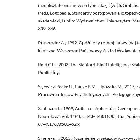
niedokształcenia mowy o typie afazji, [w:] S. Grabias,
(red.), Logopedia. Standardy postępowania logopedy
akademicki, Lublin: Wydawnictwo Uniwersytetu Mari
309–346.
Pruszewicz A., 1992, Opóźniony rozwój mowy, [w:] ten
kliniczna, Warszawa: Państwowy Zakład Wydawnictw
Roid G.H., 2003, The Stanford‑Binet Intelligence Scale
Publishing.
Sajewicz‑Radke U., Radke B.M., Lipowska M., 2017, Sk
Pracownia Testów Psychologicznych i Pedagogiczny
Sahlmann L., 1969, Autism or Aphasia?, „Developme
Neurology”, Vol. 11(4), s. 443–448. DOI:
https://doi.
8749.1969.tb01462.x
Smereka T., 2015, Rozumienie przekazów językowych 