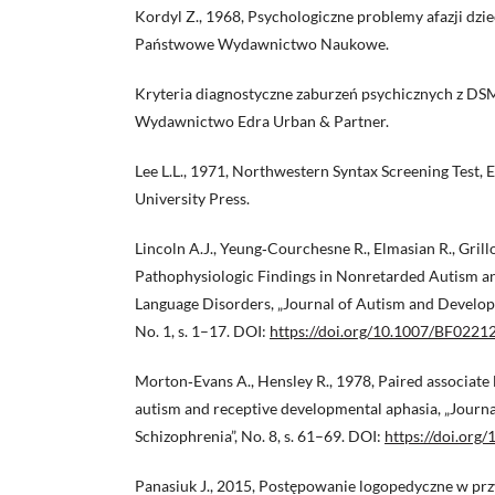
Kordyl Z., 1968, Psychologiczne problemy afazji dzi
Państwowe Wydawnictwo Naukowe.
Kryteria diagnostyczne zaburzeń psychicznych z D
Wydawnictwo Edra Urban & Partner.
Lee L.L., 1971, Northwestern Syntax Screening Test,
University Press.
Lincoln A.J., Yeung‑Courchesne R., Elmasian R., Grill
Pathophysiologic Findings in Nonretarded Autism 
Language Disorders, „Journal of Autism and Developm
No. 1, s. 1–17. DOI:
https://doi.org/10.1007/BF0221
Morton‑Evans A., Hensley R., 1978, Paired associate l
autism and receptive developmental aphasia, „Journ
Schizophrenia”, No. 8, s. 61–69. DOI:
https://doi.or
Panasiuk J., 2015, Postępowanie logopedyczne w przy