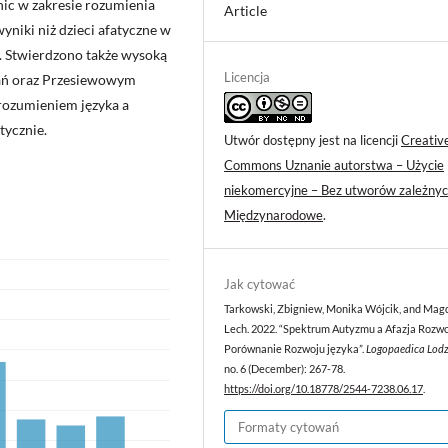
nic w zakresie rozumienia
Article
yniki niż dzieci afatyczne w
. Stwierdzono także wysoką
Licencja
dań oraz Przesiewowym
rozumieniem języka a
tycznie.
Utwór dostępny jest na licencji
Creativ
Commons Uznanie autorstwa – Użycie
niekomercyjne – Bez utworów zależnyc
Międzynarodowe
.
Jak cytować
Tarkowski, Zbigniew, Monika Wójcik, and Mag
Lech. 2022. “Spektrum Autyzmu a Afazja Rozw
Porównanie Rozwoju języka”.
Logopaedica Lodz
no. 6 (December): 267-78.
https://doi.org/10.18778/2544-7238.06.17
.
Formaty cytowań