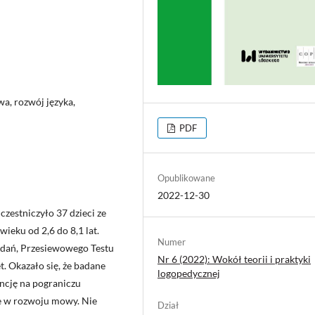
a, rozwój języka,
PDF
Opublikowane
2022-12-30
zestniczyło 37 dzieci ze
ieku od 2,6 do 8,1 lat.
Numer
Zdań, Przesiewowego Testu
Nr 6 (2022): Wokół teorii i praktyki
t. Okazało się, że badane
logopedycznej
encję na pograniczu
ne w rozwoju mowy. Nie
Dział