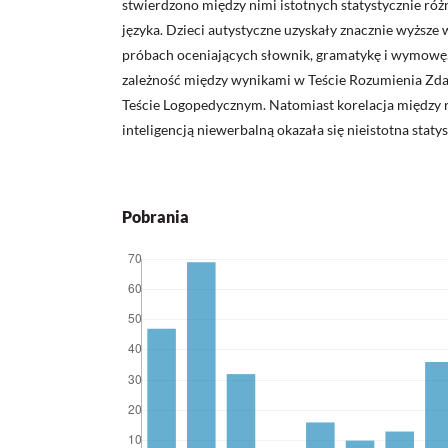
stwierdzono między nimi istotnych statystycznie róż
języka. Dzieci autystyczne uzyskały znacznie wyższe w
próbach oceniających słownik, gramatykę i wymowę
zależność między wynikami w Teście Rozumienia Z
Teście Logopedycznym. Nato­miast korelacja między 
inteligencją niewerbalną okazała się nieistot­na statys
Pobrania