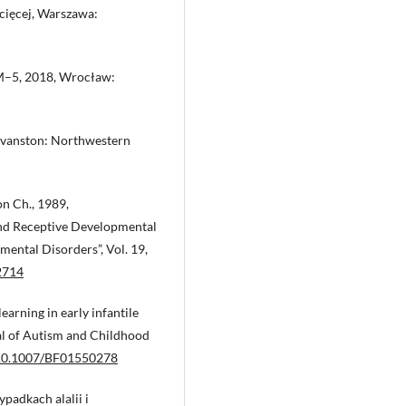
ecięcej, Warszawa:
SM–5, 2018, Wrocław:
 Evanston: Northwestern
on Ch., 1989,
and Receptive Developmental
ental Disorders”, Vol. 19,
2714
earning in early infantile
al of Autism and Childhood
g/10.1007/BF01550278
padkach alalii i