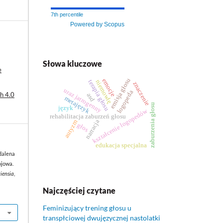
7th percentile
Powered by Scopus
Słowa kluczowe
e
emisja głosu
emocje
terapia głosu
niemowlę
znaczenie
uraz jatrogenny
logopeda
h 4.0
asd
metajęzyk
zaburzenia głosu
język
kształcenie logopedów
rehabilitacja zaburzeń głosu
narracja
autyzm
głos
edukacja specjalna
dalena
ojowa.
iensia
,
Najczęściej czytane
Feminizujący trening głosu u
transpłciowej dwujęzycznej nastolatki