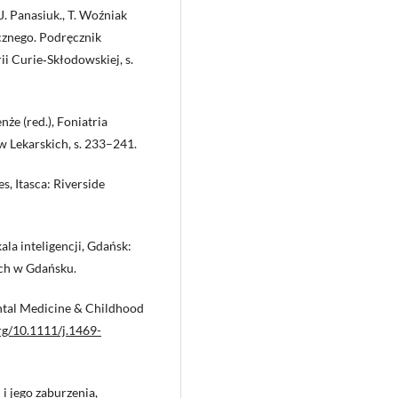
 J. Panasiuk., T. Woźniak
cznego. Podręcznik
i Curie‑Skłodowskiej, s.
że (red.), Foniatria
 Lekarskich, s. 233–241.
s, Itasca: Riverside
ala inteligencji, Gdańsk:
ch w Gdańsku.
ntal Medicine & Childhood
org/10.1111/j.1469-
i jego zaburzenia,