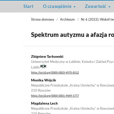
Start
O czasopiśmie
Zawartość
Strona domowa
/
Archiwum
/
Nr 6 (2022): Wokół teo
Spektrum autyzmu a afazja r
Zbigniew Tarkowski
Uniwersytet Medyczny w Lublinie, Katedra i Zakład Psych
Lublin
https://orcid.org/0000-0003-4970-8512
Monika Wójcik
Niepubliczne Przedszkole „Kraina Uśmiechu” w Rzeszowie
210 Rzeszów
https://orcid.org/0000-0001-9449-5777
Magdalena Lech
Niepubliczne Przedszkole „Kraina Uśmiechu” w Rzeszowie
210 Rzeszów