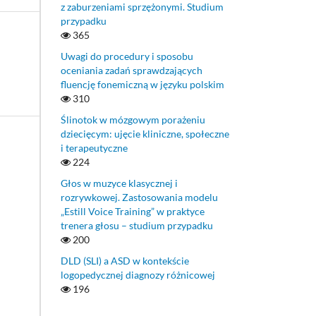
z zaburzeniami sprzężonymi. Studium
przypadku
365
Uwagi do procedury i sposobu
oceniania zadań sprawdzających
fluencję fonemiczną w języku polskim
310
Ślinotok w mózgowym porażeniu
dziecięcym: ujęcie kliniczne, społeczne
i terapeutyczne
224
Głos w muzyce klasycznej i
rozrywkowej. Zastosowania modelu
„Estill Voice Training” w praktyce
trenera głosu – studium przypadku
200
DLD (SLI) a ASD w kontekście
logopedycznej diagnozy różnicowej
196