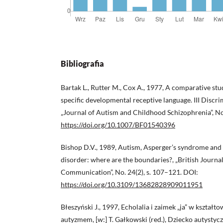
Bibliografia
Bartak L., Rutter M., Cox A., 1977, A comparative stu
specific developmental receptive language. III Discri
„Journal of Autism and Childhood Schizophrenia”, No
https://doi.org/10.1007/BF01540396
Bishop D.V., 1989, Autism, Asperger’s syndrome an
disorder: where are the boundaries?, „British Journal
Communication”, No. 24(2), s. 107–121. DOI:
https://doi.org/10.3109/13682828909011951
Błeszyński J., 1997, Echolalia i zaimek „ja” w kształ
autyzmem, [w:] T. Gałkowski (red.), Dziecko autystycz