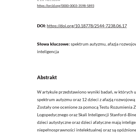
https://orcid.org/0000-0003-3598-5893
DOI:
https://doi.org/10.18778/2544-7238.06.17
Słowa kluczowe:
spektrum autyzmu, afazja rozwojow
inteligencja
Abstrakt
W artykule przedstawiono wyniki badań, w których uc
spektrum autyzmu oraz 12 dzieci z afazją rozwojową w
Zostały one ocenione za pomocą Testu Rozumienia 
Logopedycznego oraz Skali Inte­ligencji Stanford‑Bine
dzieci autystyczne oraz dzieci afatyczne mają intelig
niepełnosprawności intelektualnej oraz są opóźnio