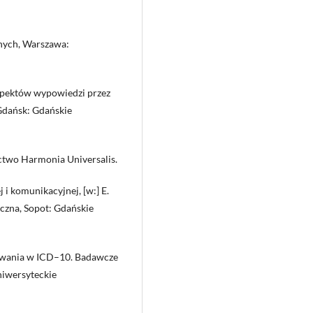
znych, Warszawa:
spektów wypowiedzi przez
Gdańsk: Gdańskie
ctwo Harmonia Universalis.
i komunikacyjnej, [w:] E.
yczna, Sopot: Gdańskie
howania w ICD–10. Badawcze
niwersyteckie