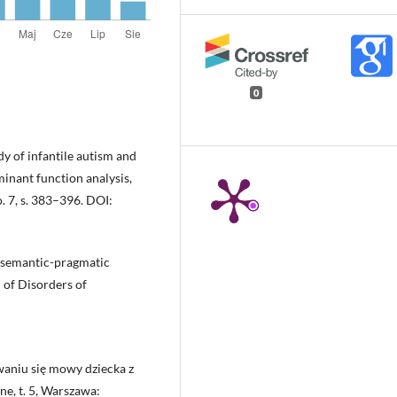
0
dy of infantile autism and
minant function analysis,
. 7, s. 383–396. DOI:
d semantic-pragmatic
 of Disorders of
towaniu się mowy dziecka z
ne, t. 5, Warszawa: