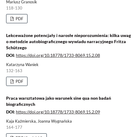
Mariusz Granosik
118-130
PDF
Lekceważone potencjały i narosłe nieporozumienia: kilka uwag
o metodzie autobiograficznego wywiadu narracyjnego Fritza
Schützego
DOI:
https://doi.org/10.18778/1733-8069.15.2.08
Katarzyna Waniek
132-163
PDF
Praca warsztatowa jako warunek sine qua non badań
biograficznych
DOI:
https://doi.org/10.18778/1733-8069.15.2.09
Kaja Kaźmierska, Joanna Wygnańska
164-177