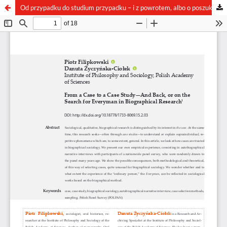
Od przypadku do studium przypadku – i z powrotem, albo o poszukiwaniu everymana w badaniach biograficznych