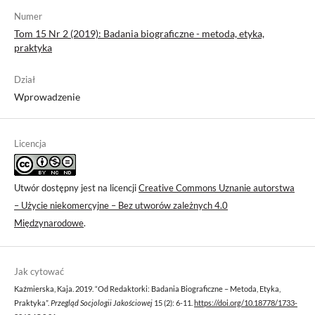
Numer
Tom 15 Nr 2 (2019): Badania biograficzne - metoda, etyka,
praktyka
Dział
Wprowadzenie
Licencja
Utwór dostępny jest na licencji
Creative Commons Uznanie autorstwa
– Użycie niekomercyjne – Bez utworów zależnych 4.0
Międzynarodowe
.
Jak cytować
Kaźmierska, Kaja. 2019. “Od Redaktorki: Badania Biograficzne – Metoda, Etyka,
Praktyka”.
Przegląd Socjologii Jakościowej
15 (2): 6-11.
https://doi.org/10.18778/1733-