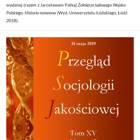
wydanej (razem z Jarosławem Pałką)
Żołnierze ludowego Wojska
Polskiego. Historia mówiona
(Wyd. Uniwersytetu Łódzkiego, Łódź
2018).