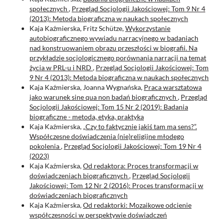
społecznych
,
Przegląd Socjologii Jakościowej: Tom 9 Nr 4
(2013): Metoda biograficzna w naukach społecznych
Kaja Kaźmierska, Fritz Schütze,
Wykorzystanie
autobiograficznego wywiadu narracyjnego w badaniach
nad konstruowaniem obrazu przeszłości w biografii. Na
przykładzie socjologicznego porównania narracji na temat
życia w PRL-u i NRD
,
Przegląd Socjologii Jakościowej: Tom
9 Nr 4 (2013): Metoda biograficzna w naukach społecznych
Kaja Kaźmierska, Joanna Wygnańska,
Praca warsztatowa
jako warunek sine qua non badań biograficznych
,
Przegląd
Socjologii Jakościowej: Tom 15 Nr 2 (2019): Badania
biograficzne - metoda, etyka, praktyka
Kaja Kaźmierska,
„Czy to faktycznie jakiś tam ma sens?”.
Współczesne doświadczenia (nie)religijne młodego
pokolenia
,
Przegląd Socjologii Jakościowej: Tom 19 Nr 4
(2023)
Kaja Kaźmierska,
Od redaktora: Proces transformacji w
doświadczeniach biograficznych
,
Przegląd Socjologii
Jakościowej: Tom 12 Nr 2 (2016): Proces transformacji w
doświadczeniach biograficznych
Kaja Kaźmierska,
Od redaktorki: Mozaikowe odcienie
współczesności w perspektywie doświadczeń