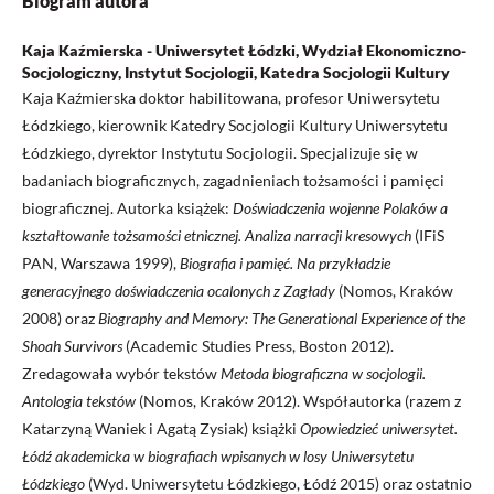
Biogram autora
Kaja Kaźmierska - Uniwersytet Łódzki, Wydział Ekonomiczno-
Socjologiczny, Instytut Socjologii, Katedra Socjologii Kultury
Kaja Kaźmierska doktor habilitowana, profesor Uniwersytetu
Łódzkiego, kierownik Katedry Socjologii Kultury Uniwersytetu
Łódzkiego, dyrektor Instytutu Socjologii. Specjalizuje się w
badaniach biograficznych, zagadnieniach tożsamości i pamięci
biograficznej. Autorka książek:
Doświadczenia wojenne Polaków a
kształtowanie tożsamości etnicznej. Analiza narracji kresowych
(IFiS
PAN, Warszawa 1999),
Biografia i pamięć. Na przykładzie
generacyjnego doświadczenia ocalonych z Zagłady
(Nomos, Kraków
2008) oraz
Biography and Memory: The Generational Experience of the
Shoah Survivors
(Academic Studies Press, Boston 2012).
Zredagowała wybór tekstów
Metoda biograficzna w socjologii.
Antologia tekstów
(Nomos, Kraków 2012). Współautorka (razem z
Katarzyną Waniek i Agatą Zysiak) książki
Opowiedzieć uniwersytet.
Łódź akademicka w biografiach wpisanych w losy Uniwersytetu
Łódzkiego
(Wyd. Uniwersytetu Łódzkiego, Łódź 2015) oraz ostatnio