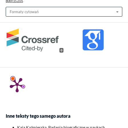
8069.15.2.01
.
Formaty cytowań
0
Inne teksty tego samego autora
Kaja Kaźmierska,
Badania biograficzne w naukach