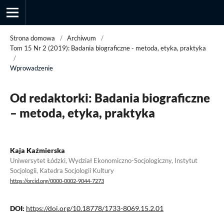
Strona domowa
/
Archiwum
/
Tom 15 Nr 2 (2019): Badania biograficzne - metoda, etyka, praktyka
/
Wprowadzenie
Przegląd Socjologii Jakościowej
Od redaktorki: Badania biograficzne
– metoda, etyka, praktyka
Kaja Kaźmierska
Uniwersytet Łódzki, Wydział Ekonomiczno-Socjologiczny, Instytut
Socjologii, Katedra Socjologii Kultury
https://orcid.org/0000-0002-9044-7273
DOI:
https://doi.org/10.18778/1733-8069.15.2.01