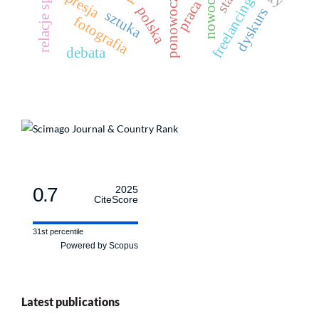
relacje społeczne
ponowoczesność
depresja
freelancing
praca
polska
dyskurs
sztuka
fotografia
debata
0.7
2025
CiteScore
31st percentile
Powered by Scopus
Latest publications