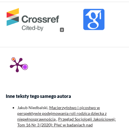
0
Inne teksty tego samego autora
Jakub Niedbalski,
Macierzyństwo i ojcostwo w
perspektywie podejmowania roli rodzica dziecka z
niepełnosprawnością
,
Przegląd Socjologii Jakościowej:
Tom 16 Nr 3 (2020): Płeć w badaniach nad