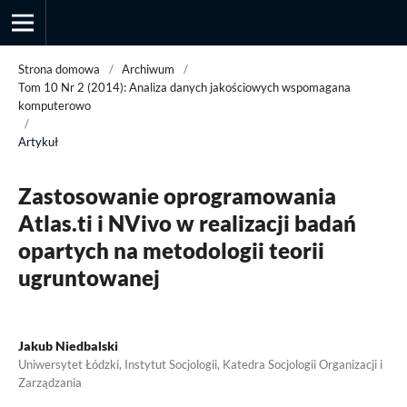
Strona domowa
/
Archiwum
/
Tom 10 Nr 2 (2014): Analiza danych jakościowych wspomagana
komputerowo
/
Przegląd Socjologii Jakościowej
Artykuł
Zastosowanie oprogramowania
Atlas.ti i NVivo w realizacji badań
opartych na metodologii teorii
ugruntowanej
Jakub Niedbalski
Uniwersytet Łódzki, Instytut Socjologii, Katedra Socjologii Organizacji i
Zarządzania