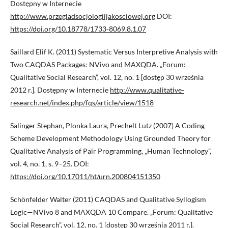
Dostępny w Internecie
http://www.przegladsocjologiijakosciowej.org
DOI:
https://doi.org/10.18778/1733-8069.8.1.07
Saillard Elif K. (2011) Systematic Versus Interpretive Analysis with
Two CAQDAS Packages: NVivo and MAXQDA. „Forum:
Qualitative Social Research”, vol. 12, no. 1 [dostęp 30 września
2012 r.]. Dostępny w Internecie
http://www.qualitative-
research.net/index.php/fqs/article/view/1518
Salinger Stephan, Plonka Laura, Prechelt Lutz (2007) A Coding
Scheme Development Methodology Using Grounded Theory for
Qualitative Analysis of Pair Programming, „Human Technology”,
vol. 4, no. 1, s. 9–25. DOI:
https://doi.org/10.17011/ht/urn.200804151350
Schönfelder Walter (2011) CAQDAS and Qualitative Syllogism
Logic—NVivo 8 and MAXQDA 10 Compare. „Forum: Qualitative
Social Research”, vol. 12, no. 1 [dostęp 30 września 2011 r.].