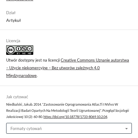
Dział
Artykuł
Licencja
Utwór dostępny jest na licencji
Creative Commons Uznanie autorstwa
– Użycie niekomercyjne – Bez utworów zależnych 4.0
Międzynarodowe
.
Jak cytować
Niedbalski, Jakub. 2014. “Zastosowanie Oprogramowania Atlas.Ti I NVivo W
Realizacji Badań Opartych Na Metodologii Teorii Ugruntowanej”.
Przegląd Socjologii
Jakościowej
10 (2): 60-80.
https://doi.org/10.18778/1733-8069.10.2.04
.
Formaty cytowań