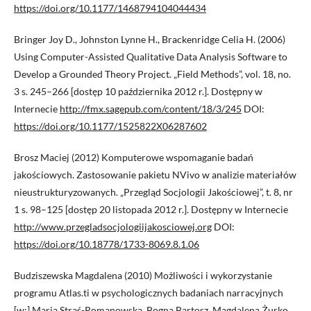
https://doi.org/10.1177/1468794104044434
Bringer Joy D., Johnston Lynne H., Brackenridge Celia H. (2006)
Using Computer-Assisted Qualitative Data Analysis Software to
Develop a Grounded Theory Project. „Field Methods”, vol. 18, no.
3 s. 245–266 [dostęp 10 października 2012 r.]. Dostępny w
Internecie
http://fmx.sagepub.com/content/18/3/245
DOI:
https://doi.org/10.1177/1525822X06287602
Brosz Maciej (2012) Komputerowe wspomaganie badań
jakościowych. Zastosowanie pakietu NVivo w analizie materiałów
nieustrukturyzowanych. „Przegląd Socjologii Jakościowej”, t. 8, nr
1 s. 98–125 [dostęp 20 listopada 2012 r.]. Dostępny w Internecie
http://www.przegladsocjologiijakosciowej.org
DOI:
https://doi.org/10.18778/1733-8069.8.1.06
Budziszewska Magdalena (2010) Możliwości i wykorzystanie
programu Atlas.ti w psychologicznych badaniach narracyjnych
[w:] Maria Straś-Romanowska, Bogna Bartosz, Magdalena Żurko,