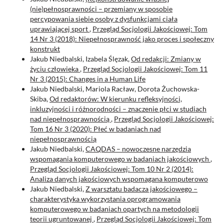
(nie)pełnosprawności – przemiany w sposobie
percypowania siebie osoby z dysfunkcjami ciała
uprawiającej sport
,
Przegląd Socjologii Jakościowej: Tom
14 Nr 3 (2018): Niepełnosprawność jako proces i społeczny
konstrukt
Jakub Niedbalski, Izabela Ślęzak,
Od redakcji: Zmiany w
życiu człowieka
,
Przegląd Socjologii Jakościowej: Tom 11
Nr 3 (2015): Changes in a Human Life
Jakub Niedbalski, Mariola Racław, Dorota Żuchowska-
Skiba,
Od redaktorów: W kierunku refleksyjności,
inkluzyjności i różnorodności – znaczenie płci w studiach
nad niepełnosprawnością
,
Przegląd Socjologii Jakościowej:
Tom 16 Nr 3 (2020): Płeć w badaniach nad
niepełnosprawnością
Jakub Niedbalski,
CAQDAS – nowoczesne narzędzia
wspomagania komputerowego w badaniach jakościowych
,
Przegląd Socjologii Jakościowej: Tom 10 Nr 2 (2014):
Analiza danych jakościowych wspomagana komputerowo
Jakub Niedbalski,
Z warsztatu badacza jakościowego –
charakterystyka wykorzystania oprogramowania
komputerowego w badaniach opartych na metodologii
teorii ugruntowanej
,
Przegląd Socjologii Jakościowej: Tom