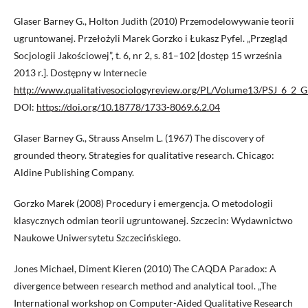
Glaser Barney G., Holton Judith (2010) Przemodelowywanie teorii
ugruntowanej. Przełożyli Marek Gorzko i Łukasz Pyfel. „Przegląd
Socjologii Jakościowej”, t. 6, nr 2, s. 81–102 [dostęp 15 września
2013 r.]. Dostępny w Internecie
http://www.qualitativesociologyreview.org/PL/Volume13/PSJ_6_2_G
DOI:
https://doi.org/10.18778/1733-8069.6.2.04
Glaser Barney G., Strauss Anselm L. (1967) The discovery of
grounded theory. Strategies for qualitative research. Chicago:
Aldine Publishing Company.
Gorzko Marek (2008) Procedury i emergencja. O metodologii
klasycznych odmian teorii ugruntowanej. Szczecin: Wydawnictwo
Naukowe Uniwersytetu Szczecińskiego.
Jones Michael, Diment Kieren (2010) The CAQDA Paradox: A
divergence between research method and analytical tool. „The
International workshop on Computer-Aided Qualitative Research