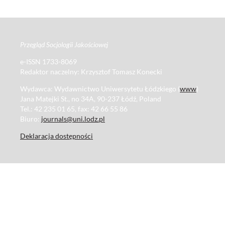
Przegląd Socjologii Jakościowej
e-ISSN 1733-8069
Redaktor naczelny: Krzysztof Tomasz Konecki
Wydawca: Wydawnictwo Uniwersytetu Łódzkiego (
www
)
Jana Matejki St., no 34A, 90-237 Łódź, Poland
Tel.: 42 235 01 65, fax: 42 66 55 86
Biuro:
journals@uni.lodz.pl
Deklaracja dostępności