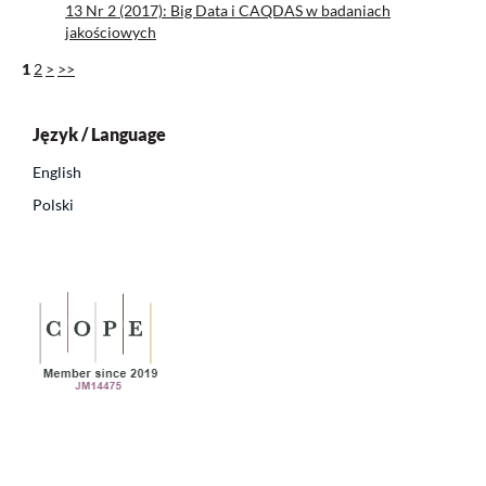
13 Nr 2 (2017): Big Data i CAQDAS w badaniach
jakościowych
1
2
>
>>
Język / Language
English
Polski