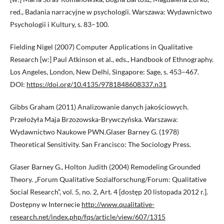
red., Badania narracyjne w psychologii. Warszawa: Wydawnictwo
Psychologii i Kultury, s. 83–100.
Fielding Nigel (2007) Computer Applications in Qualitative
Research [w:] Paul Atkinson et al., eds., Handbook of Ethnography.
Los Angeles, London, New Delhi, Singapore: Sage, s. 453–467.
DOI:
https://doi.org/10.4135/9781848608337.n31
Gibbs Graham (2011) Analizowanie danych jakościowych.
Przełożyła Maja Brzozowska-Brywczyńska. Warszawa:
Wydawnictwo Naukowe PWN.Glaser Barney G. (1978)
Theoretical Sensitivity. San Francisco: The Sociology Press.
Glaser Barney G., Holton Judith (2004) Remodeling Grounded
Theory. „Forum Qualitative Sozialforschung/Forum: Qualitative
Social Research”, vol. 5, no. 2, Art. 4 [dostęp 20 listopada 2012 r.].
Dostępny w Internecie
http://www.qualitative-
research.net/index.php/fqs/article/view/607/1315