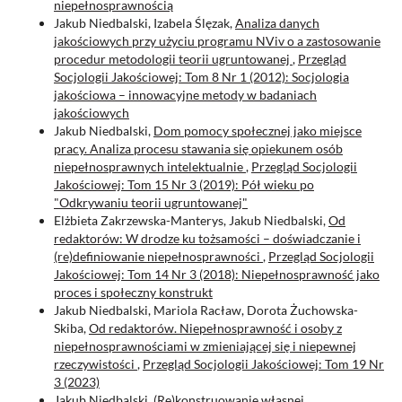
niepełnosprawnością
Jakub Niedbalski, Izabela Ślęzak,
Analiza danych
jakościowych przy użyciu programu NViv o a zastosowanie
procedur metodologii teorii ugruntowanej
,
Przegląd
Socjologii Jakościowej: Tom 8 Nr 1 (2012): Socjologia
jakościowa – innowacyjne metody w badaniach
jakościowych
Jakub Niedbalski,
Dom pomocy społecznej jako miejsce
pracy. Analiza procesu stawania się opiekunem osób
niepełnosprawnych intelektualnie
,
Przegląd Socjologii
Jakościowej: Tom 15 Nr 3 (2019): Pół wieku po
"Odkrywaniu teorii ugruntowanej"
Elżbieta Zakrzewska-Manterys, Jakub Niedbalski,
Od
redaktorów: W drodze ku tożsamości – doświadczanie i
(re)definiowanie niepełnosprawności
,
Przegląd Socjologii
Jakościowej: Tom 14 Nr 3 (2018): Niepełnosprawność jako
proces i społeczny konstrukt
Jakub Niedbalski, Mariola Racław, Dorota Żuchowska-
Skiba,
Od redaktorów. Niepełnosprawność i osoby z
niepełnosprawnościami w zmieniającej się i niepewnej
rzeczywistości
,
Przegląd Socjologii Jakościowej: Tom 19 Nr
3 (2023)
Jakub Niedbalski,
(Re)konstruowanie własnej