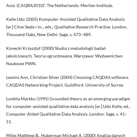
Asia: (CAQRA2010)”. The Netherlands: Merlien Institute.
Kelle Udo (2005) Komputer-Assisted Qualitative Data Analysis
[w:] Clive Seale i in.., eds., Qualitative Research Practise. London,
Thousand Oaks, New Delhi: Sage, s. 473–489.
Konecki Krzysztof (2000) Studia z metodologii badań
jakościowych. Teoria ugruntowana. Warszawa: Wydawnictwo
Naukowe PWN.
Lewins Ann, Christian Silver (2004) Choosing CAQDAS software.
CAQDAS Networking Project. Guildford: University of Surrey.
Lonkila Markku (1995) Grounded theory as an emerging paradigm
for computer-assisted qualitative data analysis [w:] Udo Kelle, ed.,
Computer-Aided Qualitative Data Analysis. London: Sage, s. 41–
51.
Miles Matthew B., Huberman Michael A. (2000) Analiza danych