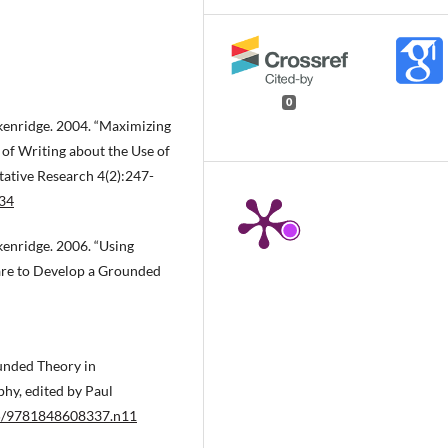
0
ckenridge. 2004. “Maximizing
 of Writing about the Use of
ative Research 4(2):247-
434
kenridge. 2006. “Using
are to Develop a Grounded
unded Theory in
hy, edited by Paul
135/9781848608337.n11