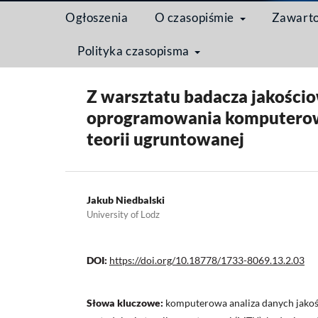
Ogłoszenia
O czasopiśmie
Zawart
Polityka czasopisma
Strona domowa
/
Archiwum
/
Tom 13 Nr 2 (2017): 
Z warsztatu badacza jakości
oprogramowania komputerowe
teorii ugruntowanej
Jakub Niedbalski
University of Lodz
DOI:
https://doi.org/10.18778/1733-8069.13.2.03
Słowa kluczowe:
komputerowa analiza danych jako