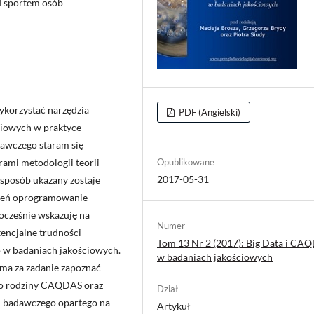
d sportem osób
ykorzystać narzędzia
PDF (Angielski)
iowych w praktyce
dawczego staram się
rami metodologii teorii
Opublikowane
2017-05-31
sposób ukazany zostaje
zień oprogramowanie
cześnie wskazuję na
Numer
tencjalne trudności
Tom 13 Nr 2 (2017): Big Data i CA
w badaniach jakościowych.
w badaniach jakościowych
 ma za zadanie zapoznać
 do rodziny CAQDAS oraz
Dział
tu badawczego opartego na
Artykuł