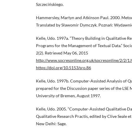
Szczecińskiego.
Hammersley, Martyn and Atkinson Paul. 2000. Meto
Translated by Sławomir Dymczyk. Poznań: Wydawnic
Kelle, Udo. 1997a. “Theory Building in Qualitative 
Programs for the Management of Textual Data.” Soci
2(2). Retrieved May 06, 2015
http://www.socresonline.org.uk/socresonline/2/2/1.
https://doi.org/10.5153/sro.86
Kelle, Udo. 1997b. Computer-Assisted Analysis of Qu
prepared for the Discussion paper series of the LSE 
University of Bremen, August 1997.
Kelle, Udo. 2005. “Computer-Assisted Qualitative Dat
Qualitative Research Practis, edited by Clive Seale e
New Delhi: Sage.