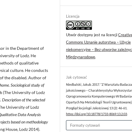
Licencja
Utwór dostępny jest na licencji
Creativ
Commons Uznanie autorstwa – Użycie
sor in the Department of
niekomercyjne – Bez utworów zależnyc
iversity of Lodz. He
Międzynarodowe
.
methods of qualitative
ysical culture. He conducts
Jak cytować
 of the disabled. Author of
 home. Sociological study of
Niedbalski, Jakub. 2017. “Z Warsztatu Badacza
jakościowego – Charakterystyka Wykorzysta
ds
(The University of Lodz
Oprogramowania Komputerowego W Badania
Description of the selected
Opartych Na Metodologii Teorii Ugruntowanej”
he University of Lodz
Przegląd Socjologii Jakościowej
13 (2): 46-61.
ualitative Data Analysis
https://doi.org/10.18778/1733-8069.13.2.03
.
projects based on methodology
Formaty cytowań
ing House, Lodz 2014).