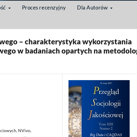
ość
Proces recenzyjny
Dla Autorów
Big Data i CAQDAS w badaniach jakościowych
/
Artykuł
owego – charakterystyka wykorzystania
go w badaniach opartych na metodolog
ściowych, NVivo,