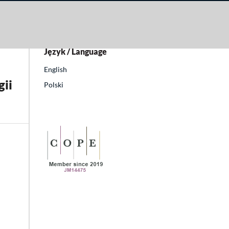
Język / Language
English
ii
Polski