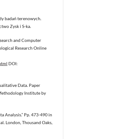
dy badań terenowych.
two Zysk i S-ka.
Research and Computer
ological Research Online
html
DOI:
alitative Data. Paper
Methodology Institute by
a Analysis.” Pp. 473-490 in
t al. London, Thousand Oaks,