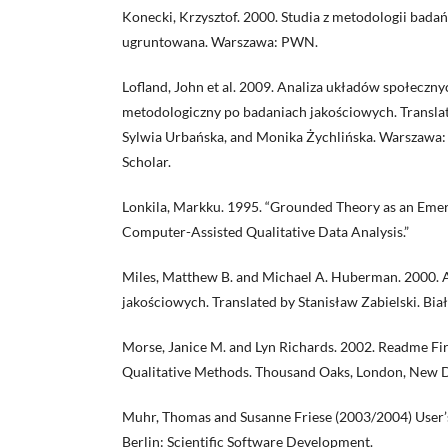
Konecki, Krzysztof. 2000. Studia z metodologii bada
ugruntowana. Warszawa: PWN.
Lofland, John et al. 2009. Analiza układów społeczn
metodologiczny po badaniach jakościowych. Transla
Sylwia Urbańska, and Monika Żychlińska. Warsza
Scholar.
Lonkila, Markku. 1995. “Grounded Theory as an Eme
Computer-Assisted Qualitative Data Analysis.”
Miles, Matthew B. and Michael A. Huberman. 2000. 
jakościowych. Translated by Stanisław Zabielski. Bi
Morse, Janice M. and Lyn Richards. 2002. Readme Firs
Qualitative Methods. Thousand Oaks, London, New De
Muhr, Thomas and Susanne Friese (2003/2004) User’s
Berlin: Scientific Software Development.