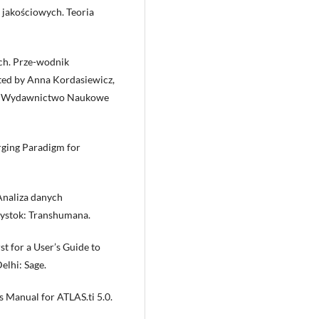
ń jakościowych. Teoria
ych. Prze-wodnik
ted by Anna Kordasiewicz,
wa: Wydawnictwo Naukowe
rging Paradigm for
Analiza danych
ałystok: Transhumana.
t for a User’s Guide to
lhi: Sage.
 Manual for ATLAS.ti 5.0.