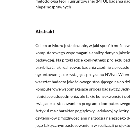
metodologia teorii ugruntowanej (MTU), badania na
niepełnosprawnych
Abstrakt
Celem artykułu jest ukazanie, w jaki sposób można w
komputerowego wspomagania analizy danych jakośc
badawczej. Na przykładzie konkretnego projektu ba
przybliżyć, jak realizować badania zgodnie z procedu
ugruntowanej, korzystając z programu NVivo. W ten 
warsztat badacza jakościowego stosującego na co d
komputerowe wspomagające proces badawczy. Jedno
istniejące udogodnienia, ale także konsekwencje i po
związane ze stosowaniem programu komputerowego 
Artykuł ma charakter poglądowy i edukacyjny, który
czytelników z możliwościami narzędzia należącego
jego faktycznym zastosowaniem w realizacji projek