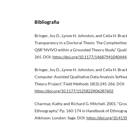
Bibliografia
Bringer, Joy D., Lynne H. Johnston, and Celia H. Bra
Transparency in a Doctoral Thesis: The Complexities
QSR*NVIVO within a Grounded Theory Study.” Qualit
265. DOI:
https://doi.org/10.1177/1468794104044
Bringer, Joy D., Lynne H. Johnston, and Celia H. Brac
Computer-Assisted Qualitative Data Analysis Softw
Theory Project.” Field Methods 18(3):245-266. DOI:
https://doi.org/10.1177/1525822X06287602
Charmaz, Kathy and Richard G. Mitchell. 2001. “Gro
Ethnography.” Pp. 160-174 in Handbook of Ethnograp
Atkinson. London: Sage. DOI:
https://doi.org/10.4