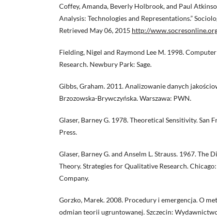
Coffey, Amanda, Beverly Holbrook, and Paul Atkinson
Analysis: Technologies and Representations.” Sociolo
Retrieved May 06, 2015
http://www.socresonline.org
Fielding, Nigel and Raymond Lee M. 1998. Computer 
Research. Newbury Park: Sage.
Gibbs, Graham. 2011. Analizowanie danych jakościo
Brzozowska-Brywczyńska. Warszawa: PWN.
Glaser, Barney G. 1978. Theoretical Sensitivity. San 
Press.
Glaser, Barney G. and Anselm L. Strauss. 1967. The 
Theory. Strategies for Qualitative Research. Chicago
Company.
Gorzko, Marek. 2008. Procedury i emergencja. O met
odmian teorii ugruntowanej. Szczecin: Wydawnict