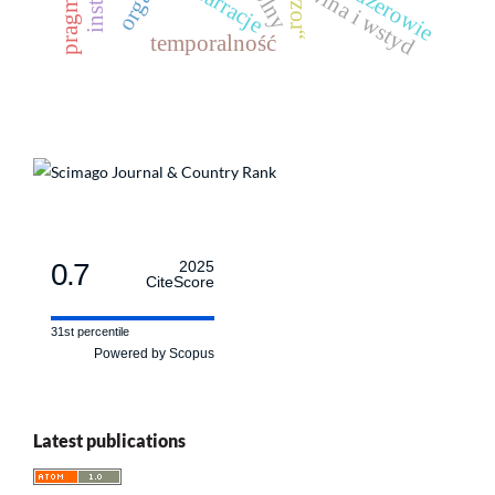
menedżerowie
narracje
wina i wstyd
temporalność
0.7
2025
CiteScore
31st percentile
Powered by Scopus
Latest publications