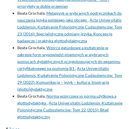
priorytety w dobie przemian
Beata Grochala,
Metajęzyk w wybranych podręcznikach do
nauczania języka polskiego jako obcego
,
Acta Universitatis
Lodziensis. Kształcenie Polonistyczne Cudzoziemców: Tom
23 (2016): Specjalistyczne odmiany języka. Koncepcje
badawcze i praktyka glottodydaktyczna
Beata Grochala,
Wzorce gatunkowe a kształcenie w
zakresie form wypowiedzi pisemnych w wybranych
pomocach dydaktycznych przygotowujących do egzaminu
certyfikatowego na poziomie B1
,
Acta Universitatis
Lodziensis. Kształcenie Polonistyczne Cudzoziemców: Tom
29 (2022): Komunikacja – język – kultura. Inspiracje
(glotto)dydaktyczne
Beata Grochala,
Norma wzorcowa vs norma użytkowa a
glottodydaktyka
,
Acta Universitatis Lodziensis. Kształcenie
Polonistyczne Cudzoziemców: Tom 22 (2015): Błąd
glottodydaktyczny
1
2
>
>>