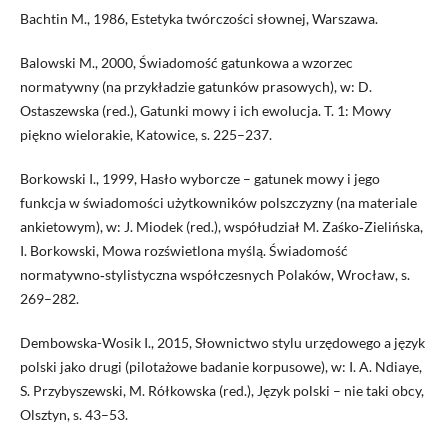
Bachtin M., 1986, Estetyka twórczości słownej, Warszawa.
Balowski M., 2000, Świadomość gatunkowa a wzorzec
normatywny (na przykładzie gatunków prasowych), w: D.
Ostaszewska (red.), Gatunki mowy i ich ewolucja. T. 1: Mowy
piękno wielorakie, Katowice, s. 225–237.
Borkowski I., 1999, Hasło wyborcze – gatunek mowy i jego
funkcja w świadomości użytkowników polszczyzny (na materiale
ankietowym), w: J. Miodek (red.), współudział M. Zaśko‑Zielińska,
I. Borkowski, Mowa rozświetlona myślą. Świadomość
normatywno‑stylistyczna współczesnych Polaków, Wrocław, s.
269–282.
Dembowska-Wosik I., 2015, Słownictwo stylu urzędowego a język
polski jako drugi (pilotażowe badanie korpusowe), w: I. A. Ndiaye,
S. Przybyszewski, M. Rółkowska (red.), Język polski – nie taki obcy,
Olsztyn, s. 43–53.