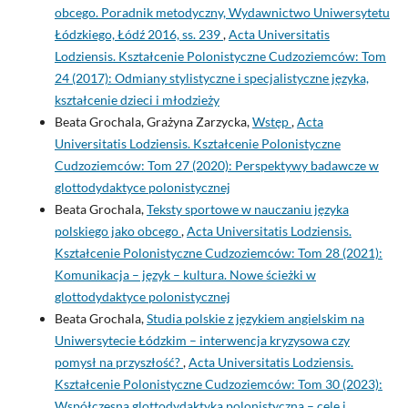
obcego. Poradnik metodyczny, Wydawnictwo Uniwersytetu
Łódzkiego, Łódź 2016, ss. 239
,
Acta Universitatis
Lodziensis. Kształcenie Polonistyczne Cudzoziemców: Tom
24 (2017): Odmiany stylistyczne i specjalistyczne języka,
kształcenie dzieci i młodzieży
Beata Grochala, Grażyna Zarzycka,
Wstęp
,
Acta
Universitatis Lodziensis. Kształcenie Polonistyczne
Cudzoziemców: Tom 27 (2020): Perspektywy badawcze w
glottodydaktyce polonistycznej
Beata Grochala,
Teksty sportowe w nauczaniu języka
polskiego jako obcego
,
Acta Universitatis Lodziensis.
Kształcenie Polonistyczne Cudzoziemców: Tom 28 (2021):
Komunikacja – język – kultura. Nowe ścieżki w
glottodydaktyce polonistycznej
Beata Grochala,
Studia polskie z językiem angielskim na
Uniwersytecie Łódzkim – interwencja kryzysowa czy
pomysł na przyszłość?
,
Acta Universitatis Lodziensis.
Kształcenie Polonistyczne Cudzoziemców: Tom 30 (2023):
Współczesna glottodydaktyka polonistyczna – cele i