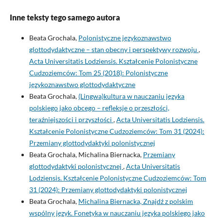
Inne teksty tego samego autora
Beata Grochala,
Polonistyczne językoznawstwo
glottodydaktyczne – stan obecny i perspektywy rozwoju
,
Acta Universitatis Lodziensis. Kształcenie Polonistyczne
Cudzoziemców: Tom 25 (2018): Polonistyczne
językoznawstwo glottodydaktyczne
Beata Grochala,
(Lingwa)kultura w nauczaniu języka
polskiego jako obcego – refleksje o przeszłości,
teraźniejszości i przyszłości
,
Acta Universitatis Lodziensis.
Kształcenie Polonistyczne Cudzoziemców: Tom 31 (2024):
Przemiany glottodydaktyki polonistycznej
Beata Grochala, Michalina Biernacka,
Przemiany
glottodydaktyki polonistycznej
,
Acta Universitatis
Lodziensis. Kształcenie Polonistyczne Cudzoziemców: Tom
31 (2024): Przemiany glottodydaktyki polonistycznej
Beata Grochala,
Michalina Biernacka, Znajdź z polskim
wspólny język. Fonetyka w nauczaniu języka polskiego jako