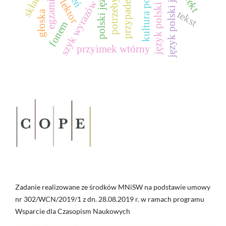
język polski jako obcy
język polski jako drugi
kultura polska
lektor
szyk wyrazów
głoska
tekst
fonem
przyimek wtórny
Zadanie realizowane ze środków MNiSW na podstawie umowy
nr 302/WCN/2019/1 z dn. 28.08.2019 r. w ramach programu
Wsparcie dla Czasopism Naukowych