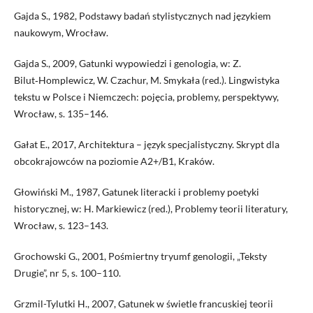
Gajda S., 1982, Podstawy badań stylistycznych nad językiem
naukowym, Wrocław.
Gajda S., 2009, Gatunki wypowiedzi i genologia, w: Z.
Bilut‑Homplewicz, W. Czachur, M. Smykała (red.). Lingwistyka
tekstu w Polsce i Niemczech: pojęcia, problemy, perspektywy,
Wrocław, s. 135–146.
Gałat E., 2017, Architektura – język specjalistyczny. Skrypt dla
obcokrajowców na poziomie A2+/B1, Kraków.
Głowiński M., 1987, Gatunek literacki i problemy poetyki
historycznej, w: H. Markiewicz (red.), Problemy teorii literatury,
Wrocław, s. 123–143.
Grochowski G., 2001, Pośmiertny tryumf genologii, „Teksty
Drugie”, nr 5, s. 100–110.
Grzmil-Tylutki H., 2007, Gatunek w świetle francuskiej teorii