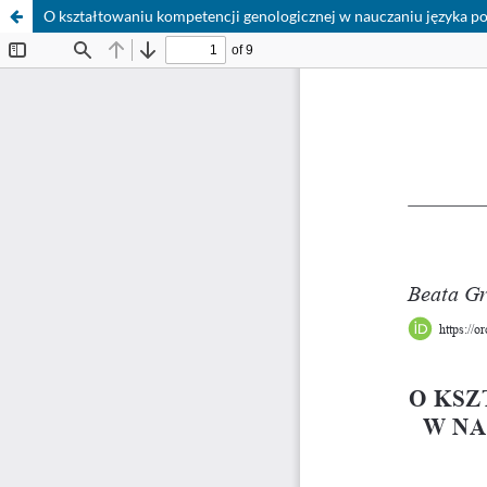
O kształtowaniu kompetencji genologicznej w nauczaniu języka po