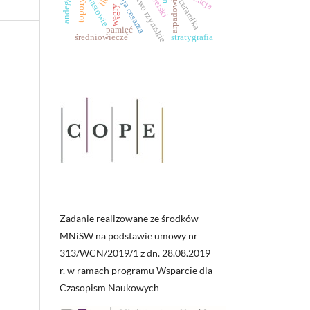
cesarstwo rzymskie
zbroja cesarza
piastowie
arpadowie
ceramika
topory
węgry
pamięć
średniowiecze
stratygrafia
Zadanie realizowane ze środków
MNiSW na podstawie umowy nr
313/WCN/2019/1 z dn. 28.08.2019
r. w ramach programu Wsparcie dla
Czasopism Naukowych