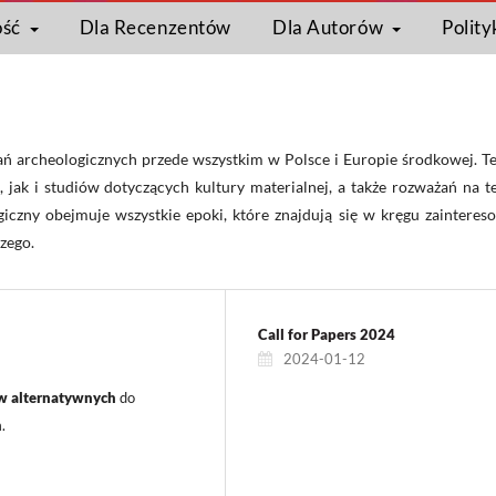
ość
Dla Recenzentów
Dla Autorów
Polity
ań archeologicznych przede wszystkim w Polsce i Europie środkowej. Te
ak i studiów dotyczących kultury materialnej, a także rozważań na t
iczny obejmuje wszystkie epoki, które znajdują się w kręgu zainteres
zego.
Call for Papers 2024
2024-01-12
w alternatywnych
do
.