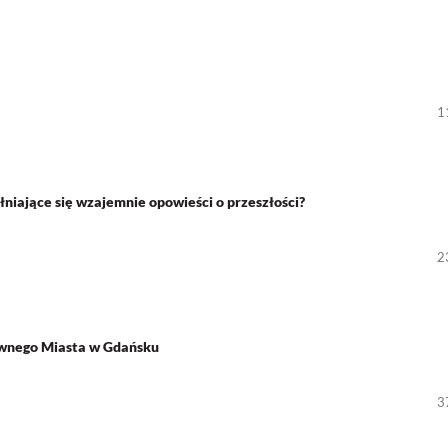
1
łniające się wzajemnie opowieści o przeszłości?
2
ównego Miasta w Gdańsku
3