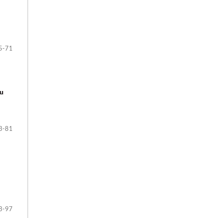
5-71
u
3-81
3-97