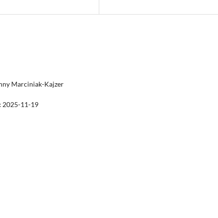
nny Marciniak-Kajzer
:
2025-11-19