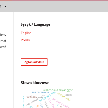
ki
Język / Language
English
ksty
Polski
emat
owań
Zgłoś artykuł
Słowa kluczowe
stanowisko suyanggae
posąg augusta
ruś czerwona
małopolska
tarcza
etnoarcheologia
czekany
andegawenowie
monumentalizacja
las lućmierski
urny
litwa