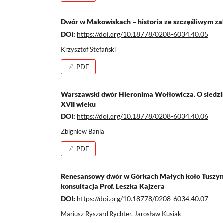
Dwór w Makowiskach – historia ze szczęśliwym z
DOI:
https://doi.org/10.18778/0208-6034.40.05
Krzysztof Stefański
PDF
Warszawski dwór Hieronima Wołłowicza. O siedzi
XVII wieku
DOI:
https://doi.org/10.18778/0208-6034.40.06
Zbigniew Bania
PDF
Renesansowy dwór w Górkach Małych koło Tuszyna
konsultacja Prof. Leszka Kajzera
DOI:
https://doi.org/10.18778/0208-6034.40.07
Mariusz Ryszard Rychter, Jarosław Kusiak