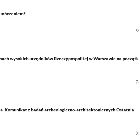
akończeniem?
5
bach wysokich urzędników Rzeczypospolitej w Warszawie na początk
7
. Komunikat z badań archeologiczno-architektonicznych Ostatnia
8