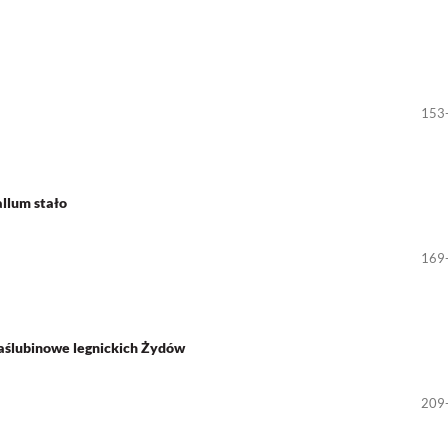
153
llum stało
169
zaślubinowe legnickich Żydów
209