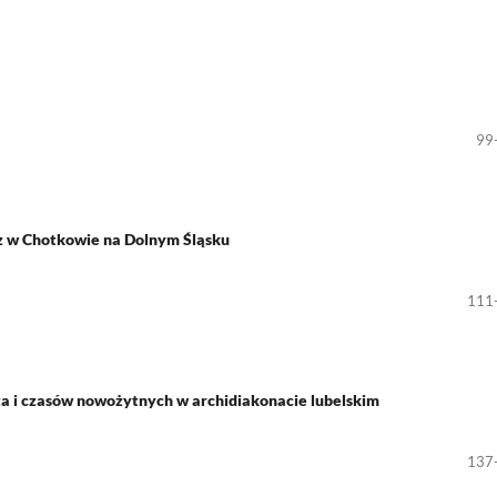
99
tz w Chotkowie na Dolnym Śląsku
111
a i czasów nowożytnych w archidiakonacie lubelskim
137