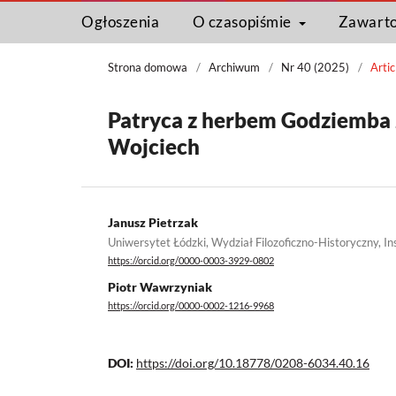
Ogłoszenia
O czasopiśmie
Zawart
Strona domowa
/
Archiwum
/
Nr 40 (2025)
/
Artic
Patryca z herbem Godziemba 
Wojciech
Janusz Pietrzak
Uniwersytet Łódzki, Wydział Filozoficzno-Historyczny, In
https://orcid.org/0000-0003-3929-0802
Piotr Wawrzyniak
https://orcid.org/0000-0002-1216-9968
DOI:
https://doi.org/10.18778/0208-6034.40.16