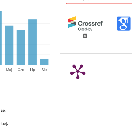
0
ae.
iae].