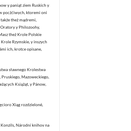
now y paniąt ziem Ruskich y
aw pocżćiwych, ktoremi oni
 także theż mądremi,
 Oratory y Philozoohy,
Masz theż Krole Polskie
 Krole Rzymskie, y inszych
i ich, krotce opisane,
rstwa sławnego Krolestwa
o, Pruskiego, Mazoweckiego,
eżących Książąt, y Pánow,
ęcioro Xiąg rozdzieloné,
 Konzils, Národní knihov na