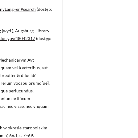
envLang=en#search
(dostęp:
g (wyd.), Augsburg, Library
n.loc.gov/48042317
(dostęp:
 Mechanicarvm Avt
quam vel à veteribus, aut
 breuiter & dilucidè
e rerum vocabulorumq[ue],
úque periucundus.
mnium artificum
hac nec visae, nec vnquam
ch w okresie staropolskim
ia”, 66.1, s. 7–69.