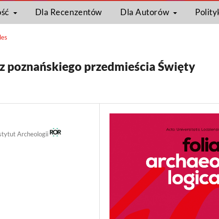
ość
Dla Recenzentów
Dla Autorów
Polity
les
z poznańskiego przedmieścia Święty
stytut Archeologii