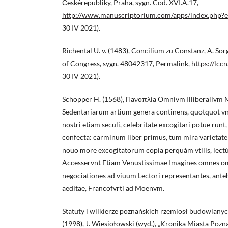
Českérepubliky, Praha, sygn. Cod. XVI.A.17,
http://www.manuscriptorium.com/apps/index.php?
30 IV 2021).
Richental U. v. (1483), Concilium zu Constanz, A. Sor
of Congress, sygn. 48042317, Permalink,
https://lcc
30 IV 2021).
Schopper H. (1568), Πaνoπλia Omnivm Illiberalivm
Sedentariarum artium genera continens, quotquot vn
nostri etiam seculi, celebritate excogitari potue runt,
confecta: carminum liber primus, tum mira varietat
nouo more excogitatorum copia perquàm vtilis, lect
Accesservnt Etiam Venustissimae Imagines omnes o
negociationes ad viuum Lectori representantes, ante
aeditae, Francofvrti ad Moenvm.
Statuty i wilkierze poznańskich rzemiosł budowlany
(1998), J. Wiesiołowski (wyd.), „Kronika Miasta Poznan