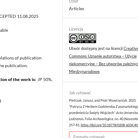
Dział
Articles
CCEPTED 11.08.2025
Licencja
cable
Utwór dostępny jest na licencji
Creativ
Commons Uznanie autorstwa – Użycie
lations of publication
niekomercyjne – Bez utworów zależnyc
 the publication.
Międzynarodowe
.
ion of the work is:
JP 50%,
Jak cytować
ed
Pietrzak, Janusz, and Piotr Wawrzyniak. 2025.
“Patryca Z Herbem Godziemba Z poznańskieg
przedmieścia Święty Wojciech”.
Acta Universita
Lodziensis. Folia Archaeologica
, no. 40 (Novembe
257-81.
https://doi.org/10.18778/0208-6034.40
Formaty cytowań