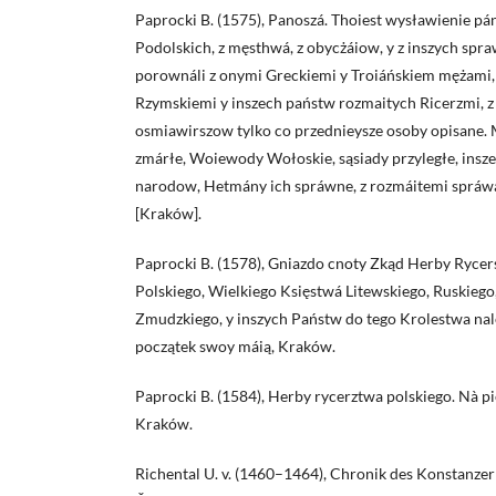
Paprocki B. (1575), Panoszá. Thoiest wysławienie pá
Podolskich, z męsthwá, z obycżáiow, y z inszych spr
porownáli z onymi Greckiemi y Troiáńskiem mężami,
Rzymskiemi y inszech państw rozmaitych Ricerzmi, z
osmiawirszow tylko co przednieysze osoby opisane. 
zmárłe, Woiewody Wołoskie, sąsiady przyległe, insze
narodow, Hetmány ich spráwne, z rozmáitemi spráwám
[Kraków].
Paprocki B. (1578), Gniazdo cnoty Zkąd Herby Ryce
Polskiego, Wielkiego Księstwá Litewskiego, Ruskieg
Zmudzkiego, y inszych Państw do tego Krolestwa nal
początek swoy máią, Kraków.
Paprocki B. (1584), Herby rycerztwa polskiego. Nà pi
Kraków.
Richental U. v. (1460–1464), Chronik des Konstanzer