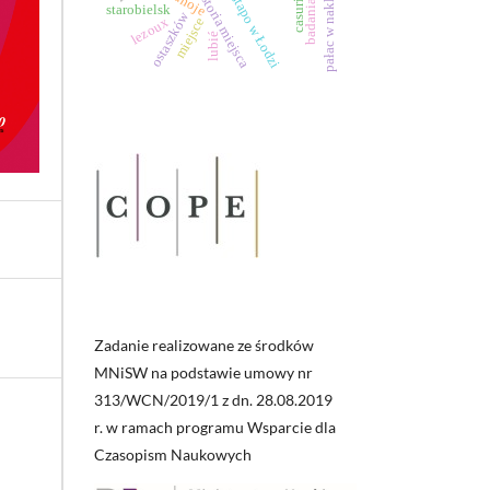
gestapo w Łodzi
historia miejsca
casurius
pałac w nakle
starobielsk
ostaszków
lezoux
miejsce
lubié
Zadanie realizowane ze środków
MNiSW na podstawie umowy nr
313/WCN/2019/1 z dn. 28.08.2019
r. w ramach programu Wsparcie dla
Czasopism Naukowych