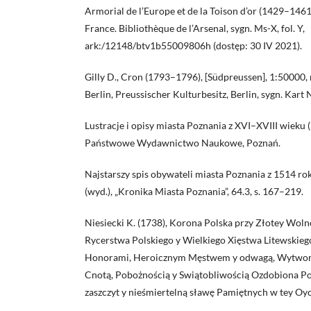
Armorial de l’Europe et de la Toison d’or (1429–1461
France. Bibliothèque de l’Arsenal, sygn. Ms-X, fol. Y,
ark:/12148/btv1b55009806h (dostęp: 30 IV 2021).
Gilly D., Cron (1793–1796), [Südpreussen], 1:50000, 
Berlin, Preussischer Kulturbesitz, Berlin, sygn. Kart N
Lustracje i opisy miasta Poznania z XVI–XVIII wieku (
Państwowe Wydawnictwo Naukowe, Poznań.
Najstarszy spis obywateli miasta Poznania z 1514 rok
(wyd.), „Kronika Miasta Poznania”, 64.3, s. 167–219.
Niesiecki K. (1738), Korona Polska przy Złotey Woln
Rycerstwa Polskiego y Wielkiego Xięstwa Litewskie
Honorami, Heroicznym Męstwem y odwagą, Wytwor
Cnotą, Pobożnością y Swiątobliwością Ozdobiona 
zaszczyt y nieśmiertelną sławę Pamiętnych w tey Oycz