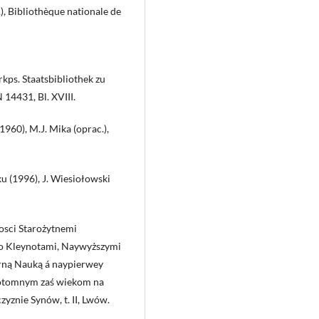
), Bibliothèque nationale de
rkps. Staatsbibliothek zu
 14431, Bl. XVIII.
1960), M.J. Mika (oprac.),
u (1996), J. Wiesiołowski
osci Starożytnemi
go Kleynotami, Naywyższymi
ną Nauką á naypierwey
Potomnym zaś wiekom na
yznie Synów, t. II, Lwów.