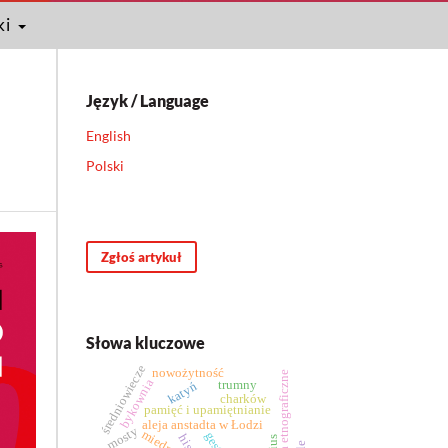
ki
Język / Language
English
Polski
Zgłoś artykuł
Słowa kluczowe
średniowiecze
nowożytność
badania etnograficzne
bykownia
trumny
katyń
charków
pamięć i upamiętnianie
aleja anstadta w Łodzi
mosty
miednoje