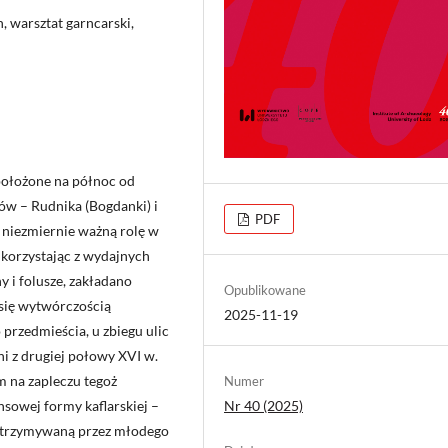
, warsztat garncarski,
położone na północ od
ów – Rudnika (Bogdanki) i
PDF
niezmiernie ważną rolę w
 korzystając z wydajnych
y i folusze, zakładano
Opublikowane
 się wytwórczością
2025-11-19
przedmieścia, u zbiegu ulic
ni z drugiej połowy XVI w.
m na zapleczu tegoż
Numer
sowej formy kaflarskiej –
Nr 40 (2025)
odtrzymywaną przez młodego