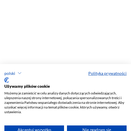
polski
Polityka prywatności
Używamy plików cookie
Możemy je zamieścić w celu analizy danych dotyczących odwiedzających,
ulepszenia naszej strony internetowej, pokazania spersonalizowanych treści i
zapewnienia Państwu wspaniałego doświadczenia na stronie internetowej. Aby
uzyskać więcej informacji na temat plików cookie, których używamy, otwórz
ustawienia.
Akceptuj wszystko
Nie zgadzam się