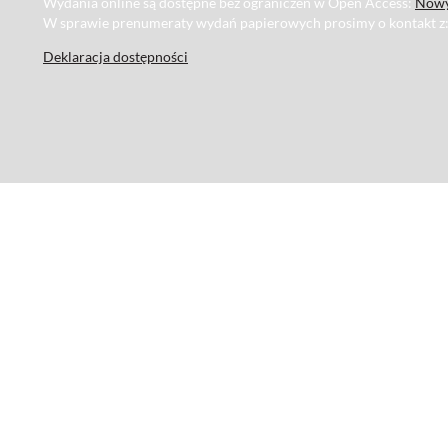
Wydania online są dostępne bez ograniczeń w Open Access:
Nowy
W sprawie prenumeraty wydań papierowych prosimy o kontakt z
Deklaracja dostępności