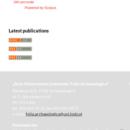
16th percentile
Powered by Scopus
Latest publications
„Acta Universitatis Lodziensis. Folia Archaeologica”
Redakcja AUL. Folia Archaeologica
ul. G. Narutowicza 65
90-131 Łódź
tel. (42) 665 54 11, fax (42) 665 54 27
e-mail:
folia.archaeologica@uni.lodz.pl
Prenumerata