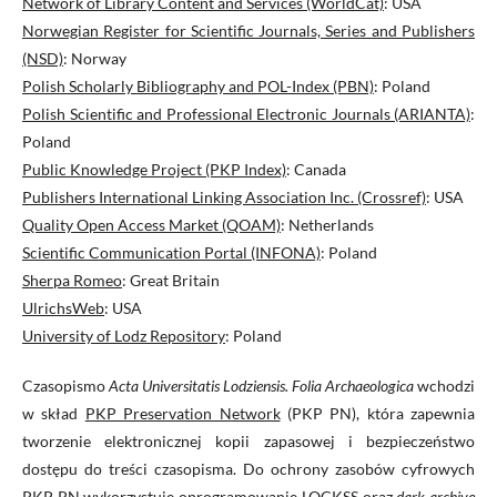
Network of Library Content and Services (WorldCat)
: USA
Norwegian Register for Scientific Journals, Series and Publishers
(NSD)
: Norway
Polish Scholarly Bibliography and POL-Index (PBN)
: Poland
Polish Scientific and Professional Electronic Journals (ARIANTA)
:
Poland
Public Knowledge Project (PKP Index)
: Canada
Publishers International Linking Association Inc. (Crossref)
: USA
Quality Open Access Market (QOAM)
: Netherlands
Scientific Communication Portal (INFONA)
: Poland
Sherpa Romeo
: Great Britain
UlrichsWeb
: USA
University of Lodz Repository
: Poland
Czasopismo
Acta Universitatis Lodziensis. Folia Archaeologica
wchodzi
w skład
PKP Preservation Network
(PKP PN), która zapewnia
tworzenie elektronicznej kopii zapasowej i bezpieczeństwo
dostępu do treści czasopisma. Do ochrony zasobów cyfrowych
PKP PN wykorzystuje oprogramowanie
LOCKSS
oraz
dark archive