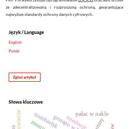
ze zdecentralizowaną i rozproszoną ochroną, gwarantujące
najwyższe standardy ochrony danych cyfrowych.
Język / Language
English
Polski
Zgłoś artykuł
Słowa kluczowe
średniowiecze
pałac w nakle
starobielsk
gestapo w Łodzi
miednoje
trumny
mosty