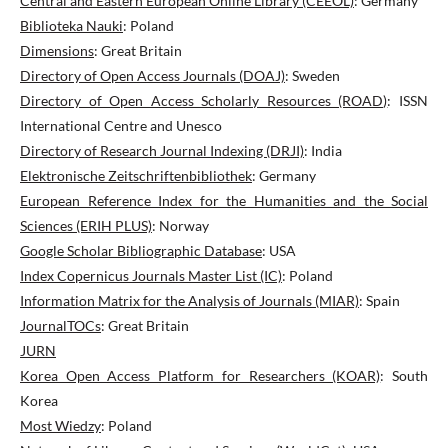
Central and Eastern European Online Library (CEEOL)
: Germany
Biblioteka Nauki
: Poland
Dimensions
: Great Britain
Directory of Open Access Journals (DOAJ)
: Sweden
Directory of Open Access Scholarly Resources (ROAD)
: ISSN
International Centre and Unesco
Directory of Research Journal Indexing (DRJI)
: India
Elektronische Zeitschriftenbibliothek
: Germany
European Reference Index for the Humanities and the Social
Sciences (ERIH PLUS)
: Norway
Google Scholar Bibliographic Database
: USA
Index Copernicus Journals Master List (IC)
: Poland
Information Matrix for the Analysis of Journals (MIAR)
: Spain
JournalTOCs
: Great Britain
JURN
Korea Open Access Platform for Researchers (KOAR)
: South
Korea
Most Wiedzy
: Poland