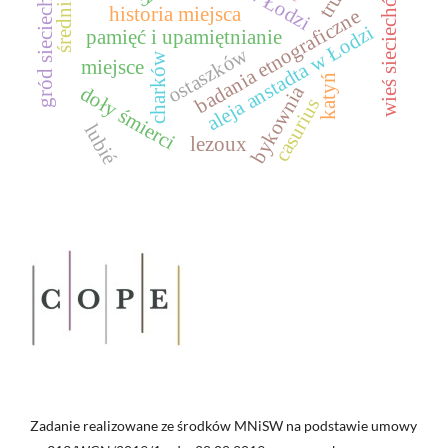
wieś sieciechów
gród sieciecha
historia miejsca
badania etnograficzne
aleja anstadta w Łodzi
pamięć i upamiętnianie
ostaszków
charków
miejsce
katyń
bykownia
doły śmierci
casurius
lubié
lezoux
Zadanie realizowane ze środków MNiSW na podstawie umowy