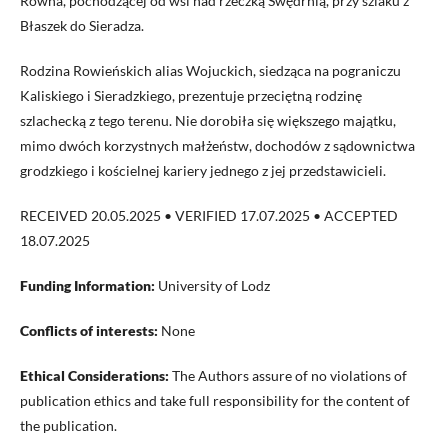
Równa, pochodzącej od wsi nad rzeczką Swędrnią, przy szlaku z
Błaszek do Sieradza.
Rodzina Rowieńskich alias Wojuckich, siedząca na pograniczu
Kaliskiego i Sieradzkiego, prezentuje przeciętną rodzinę
szlachecką z tego terenu. Nie dorobiła się większego majątku,
mimo dwóch korzystnych małżeństw, dochodów z sądownictwa
grodzkiego i kościelnej kariery jednego z jej przedstawicieli.
RECEIVED 20.05.2025 • VERIFIED 17.07.2025 • ACCEPTED
18.07.2025
Funding Information:
University of Lodz
Conflicts of interests:
None
Ethical Considerations:
The Authors assure of no violations of
publication ethics and take full responsibility for the content of
the publication.