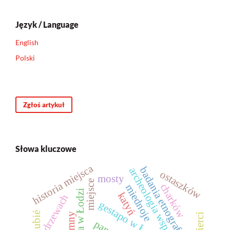
Język / Language
English
Polski
Zgłoś artykuł
Słowa kluczowe
historia miejsca
badania etnograficzne
archeologia współczesności
ostaszków
mosty
miejsce
charków
miednoje
katyń
ryty na drzewach
gestapo w Łodzi
lubié
trumny