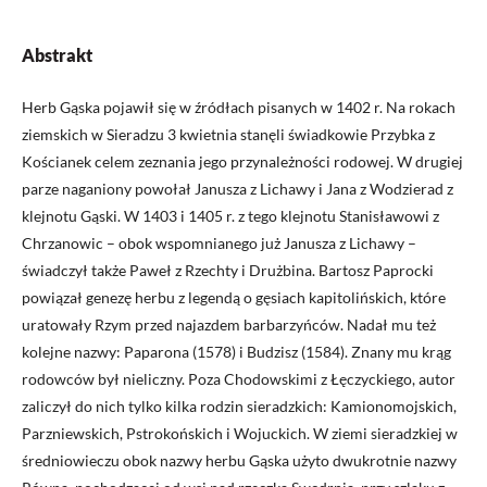
Abstrakt
Herb Gąska pojawił się w źródłach pisanych w 1402 r. Na rokach
ziemskich w Sieradzu 3 kwietnia stanęli świadkowie Przybka z
Kościanek celem zeznania jego przynależności rodowej. W drugiej
parze naganiony powołał Janusza z Lichawy i Jana z Wodzierad z
klejnotu Gąski. W 1403 i 1405 r. z tego klejnotu Stanisławowi z
Chrzanowic – obok wspomnianego już Janusza z Lichawy –
świadczył także Paweł z Rzechty i Drużbina. Bartosz Paprocki
powiązał genezę herbu z legendą o gęsiach kapitolińskich, które
uratowały Rzym przed najazdem barbarzyńców. Nadał mu też
kolejne nazwy: Paparona (1578) i Budzisz (1584). Znany mu krąg
rodowców był nieliczny. Poza Chodowskimi z Łęczyckiego, autor
zaliczył do nich tylko kilka rodzin sieradzkich: Kamionomojskich,
Parzniewskich, Pstrokońskich i Wojuckich. W ziemi sieradzkiej w
średniowieczu obok nazwy herbu Gąska użyto dwukrotnie nazwy