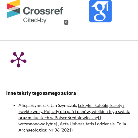
0
Inne teksty tego samego autora
Alicja Szymczak, Jan Szymczak,
Lektyki i kolebki, karety i
zwykłe wozy. Pojazdy dla pań i panów, wielkich tego świata
oraz maluczkich w Polsce średniowiecznej i
wczesnonowożytnej
,
Acta Universitatis Lodziensis. Folia
Archaeologica: Nr 36 (2021)