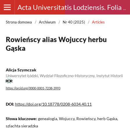
Acta Universitatis Lodziensis. Folia Archaeologica
Strona domowa
/
Archiwum
/
Nr 40 (2025)
/
Articles
Rowieńscy alias Wojuccy herbu
Gąska
Alicja Szymczak
Uniwersytet Łódzki, Wydział Filozoficzno-Historyczny, Instytut Historii
https://orcid.org/0000-0001-7238-3993
DOI:
https://doi.org/10.18778/0208-6034.40.11
Słowa kluczowe:
genealogia, Wojuccy, Rowieńscy, herb Gąska,
szlachta sieradzka