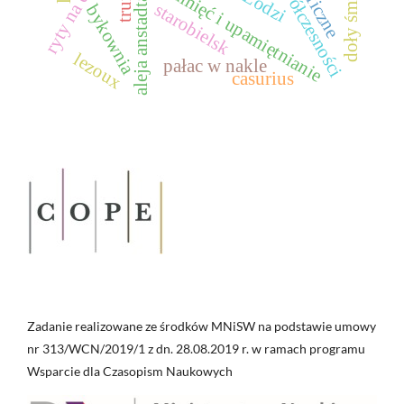
aleja anstadta w Łodzi
doły śmierci
pamięć i upamiętnianie
starobielsk
bykownia
lezoux
pałac w nakle
casurius
Zadanie realizowane ze środków MNiSW na podstawie umowy
nr 313/WCN/2019/1 z dn. 28.08.2019 r. w ramach programu
Wsparcie dla Czasopism Naukowych