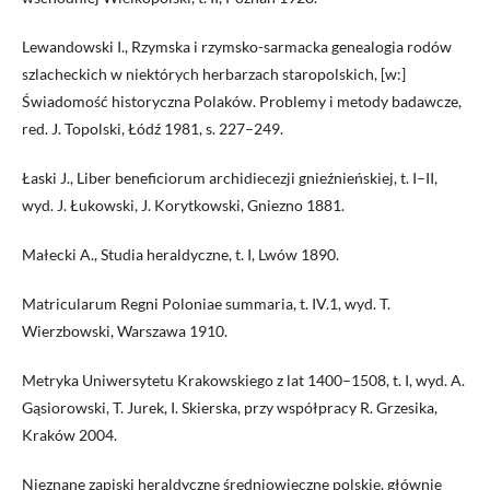
Lewandowski I., Rzymska i rzymsko-sarmacka genealogia rodów
szlacheckich w niektórych herbarzach staropolskich, [w:]
Świadomość historyczna Polaków. Problemy i metody badawcze,
red. J. Topolski, Łódź 1981, s. 227–249.
Łaski J., Liber beneficiorum archidiecezji gnieźnieńskiej, t. I–II,
wyd. J. Łukowski, J. Korytkowski, Gniezno 1881.
Małecki A., Studia heraldyczne, t. I, Lwów 1890.
Matricularum Regni Poloniae summaria, t. IV.1, wyd. T.
Wierzbowski, Warszawa 1910.
Metryka Uniwersytetu Krakowskiego z lat 1400–1508, t. I, wyd. A.
Gąsiorowski, T. Jurek, I. Skierska, przy współpracy R. Grzesika,
Kraków 2004.
Nieznane zapiski heraldyczne średniowieczne polskie, głównie