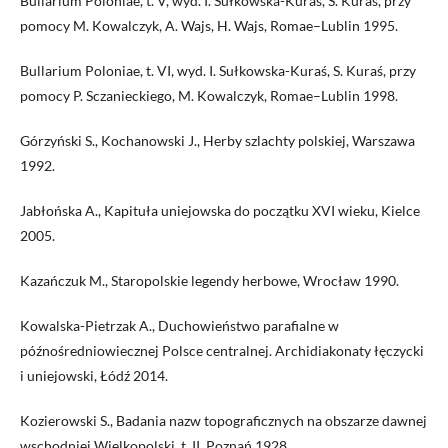
Bullarium Poloniae, t. V, wyd. I. Sułkowska-Kuraś, S. Kuraś, przy
pomocy M. Kowalczyk, A. Wajs, H. Wajs, Romae–Lublin 1995.
Bullarium Poloniae, t. VI, wyd. I. Sułkowska-Kuraś, S. Kuraś, przy
pomocy P. Sczanieckiego, M. Kowalczyk, Romae–Lublin 1998.
Górzyński S., Kochanowski J., Herby szlachty polskiej, Warszawa
1992.
Jabłońska A., Kapituła uniejowska do początku XVI wieku, Kielce
2005.
Kazańczuk M., Staropolskie legendy herbowe, Wrocław 1990.
Kowalska-Pietrzak A., Duchowieństwo parafialne w
późnośredniowiecznej Polsce centralnej. Archidiakonaty łęczycki
i uniejowski, Łódź 2014.
Kozierowski S., Badania nazw topograficznych na obszarze dawnej
wschodniej Wielkopolski, t. II, Poznań 1928.