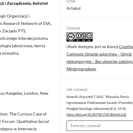
Dział
ji i Zarządzania, Instytut
Artykuł
gii Organizacji i
ds Research Network of ESA,
Licencja
k Zarządu PTS,
bolicznego Interakcjonizmu
ologia jakościowa, teoria
Utwór dostępny jest na licencji
Creativ
a wizualna.
Commons Uznanie autorstwa – Użycie
niekomercyjne – Bez utworów zależnyc
Międzynarodowe
.
Jak cytować
 Los Aangeles, London, New
Konecki, Krzysztof T. 2012. “Wizualna Teoria
Ugruntowana. Podstawowe Zasady I Procedury
Przegląd Socjologii Jakościowej
8 (1): 12-45.
ism: The Curious Case of
https://doi.org/10.18778/1733-8069.8.1.02
.
/ Forum: Qualitative Social
Formaty cytowań
Dostępny w Internecie