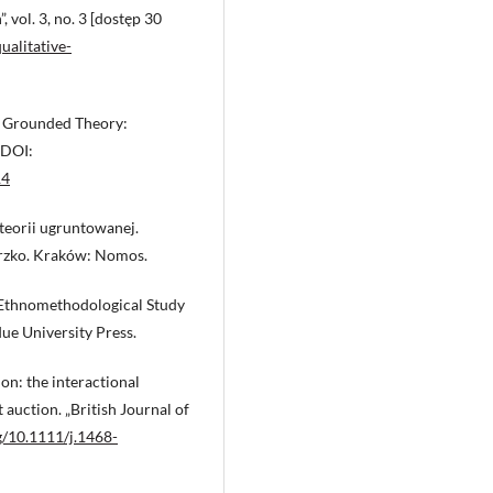
 vol. 3, no. 3 [dostęp 30
ualitative-
of Grounded Theory:
 DOI:
14
teorii ugruntowanej.
orzko. Kraków: Nomos.
 Ethnomethodological Study
ue University Press.
on: the interactional
 auction. „British Journal of
rg/10.1111/j.1468-