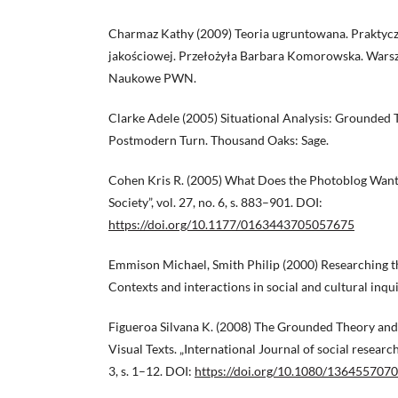
Charmaz Kathy (2009) Teoria ugruntowana. Praktycz
jakościowej. Przełożyła Barbara Komorowska. War
Naukowe PWN.
Clarke Adele (2005) Situational Analysis: Grounded 
Postmodern Turn. Thousand Oaks: Sage.
Cohen Kris R. (2005) What Does the Photoblog Want
Society”, vol. 27, no. 6, s. 883–901. DOI:
https://doi.org/10.1177/0163443705057675
Emmison Michael, Smith Philip (2000) Researching th
Contexts and interactions in social and cultural inqu
Figueroa Silvana K. (2008) The Grounded Theory and 
Visual Texts. „International Journal of social researc
3, s. 1–12. DOI:
https://doi.org/10.1080/13645570