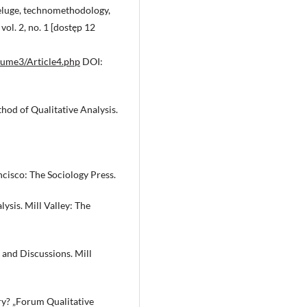
deluge, technomethodology,
vol. 2, no. 1 [dostęp 12
lume3/Article4.php
DOI:
od of Qualitative Analysis.
ncisco: The Sociology Press.
ysis. Mill Valley: The
and Discussions. Mill
ry? „Forum Qualitative