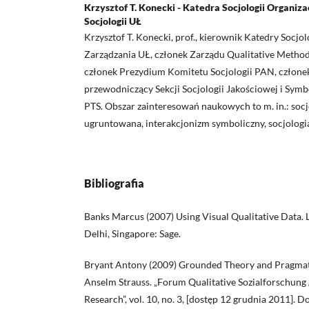
Krzysztof T. Konecki - Katedra Socjologii Organizac
Socjologii UŁ
Krzysztof T. Konecki, prof., kierownik Katedry Socjolo
Zarządzania UŁ, członek Zarządu Qualitative Metho
członek Prezydium Komitetu Socjologii PAN, człone
przewodniczący Sekcji Socjologii Jakościowej i Sym
PTS. Obszar zainteresowań naukowych to m. in.: socj
ugruntowana, interakcjonizm symboliczny, socjologi
Bibliografia
Banks Marcus (2007) Using Visual Qualitative Data.
Delhi, Singapore: Sage.
Bryant Antony (2009) Grounded Theory and Pragmat
Anselm Strauss. „Forum Qualitative Sozialforschung 
Research”, vol. 10, no. 3, [dostęp 12 grudnia 2011]. 