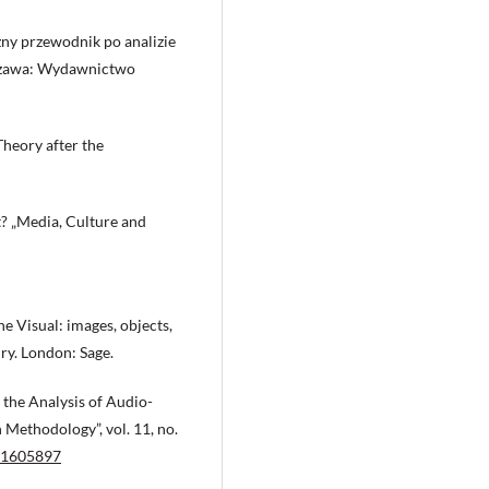
ny przewodnik po analizie
szawa: Wydawnictwo
Theory after the
? „Media, Culture and
e Visual: images, objects,
iry. London: Sage.
the Analysis of Audio-
h Methodology”, vol. 11, no.
701605897