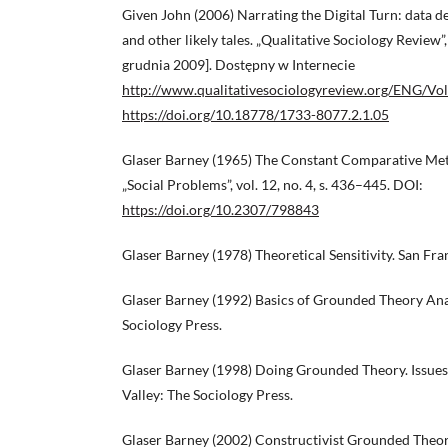
Given John (2006) Narrating the Digital Turn: data 
and other likely tales. „Qualitative Sociology Review”, 
grudnia 2009]. Dostępny w Internecie
http://www.qualitativesociologyreview.org/ENG/Vo
https://doi.org/10.18778/1733-8077.2.1.05
Glaser Barney (1965) The Constant Comparative Meth
„Social Problems”, vol. 12, no. 4, s. 436–445. DOI:
https://doi.org/10.2307/798843
Glaser Barney (1978) Theoretical Sensitivity. San Fra
Glaser Barney (1992) Basics of Grounded Theory Anal
Sociology Press.
Glaser Barney (1998) Doing Grounded Theory. Issues 
Valley: The Sociology Press.
Glaser Barney (2002) Constructivist Grounded Theo