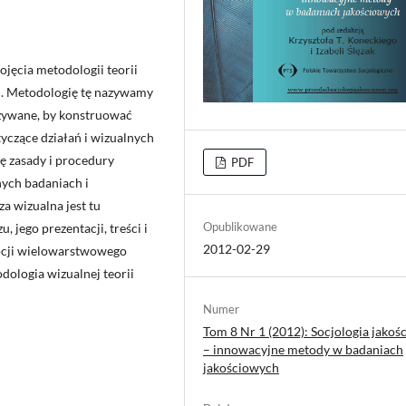
jęcia metodologii teorii
h. Metodologię tę nazywamy
używane, by konstruować
tyczące działań i wizualnych
ję zasady i procedury
PDF
nych badaniach i
a wizualna jest tu
Opublikowane
jego prezentacji, treści i
2012-02-29
epcji wielowarstwowego
dologia wizualnej teorii
Numer
Tom 8 Nr 1 (2012): Socjologia jakoś
– innowacyjne metody w badaniach
jakościowych