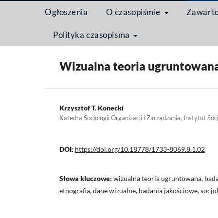
Ogłoszenia
O czasopiśmie
Zawart
Polityka czasopisma
Strona domowa
/
Archiwum
/
Tom 8 Nr 1 (2012): So
Wizualna teoria ugruntowana
Krzysztof T. Konecki
Katedra Socjologii Organizacji i Zarządzania, Instytut Soc
DOI:
https://doi.org/10.18778/1733-8069.8.1.02
Słowa kluczowe:
wizualna teoria ugruntowana, bada
etnografia, dane wizualne, badania jakościowe, socjo