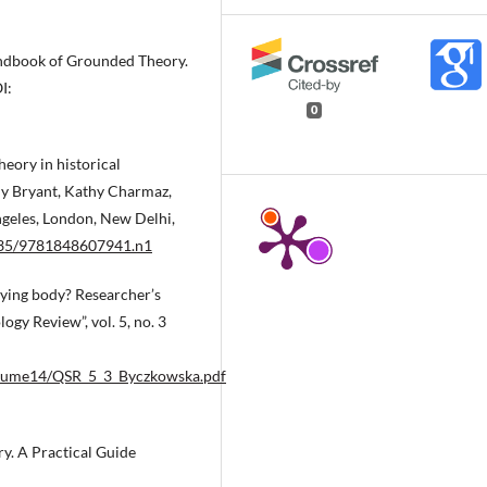
ndbook of Grounded Theory.
I:
0
eory in historical
ny Bryant, Kathy Charmaz,
geles, London, New Delhi,
4135/9781848607941.n1
ying body? Researcher’s
gy Review”, vol. 5, no. 3
olume14/QSR_5_3_Byczkowska.pdf
. A Practical Guide