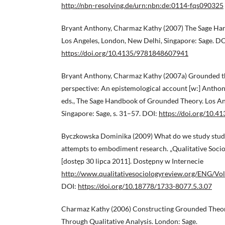
http://nbn-resolving.de/urn:nbn:de:0114-fqs090325
Bryant Anthony, Charmaz Kathy (2007) The Sage Ha
Los Angeles, London, New Delhi, Singapore: Sage. DO
https://doi.org/10.4135/9781848607941
Bryant Anthony, Charmaz Kathy (2007a) Grounded th
perspective: An epistemological account [w:] Antho
eds., The Sage Handbook of Grounded Theory. Los An
Singapore: Sage, s. 31–57. DOI:
https://doi.org/10.
Byczkowska Dominika (2009) What do we study stud
attempts to embodiment research. „Qualitative Sociolo
[dostęp 30 lipca 2011]. Dostępny w Internecie
http://www.qualitativesociologyreview.org/ENG/V
DOI:
https://doi.org/10.18778/1733-8077.5.3.07
Charmaz Kathy (2006) Constructing Grounded Theory
Through Qualitative Analysis. London: Sage.