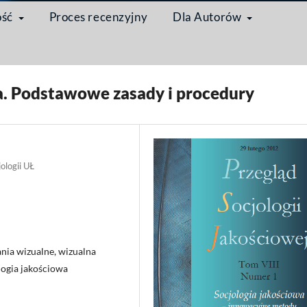
ość
Proces recenzyjny
Dla Autorów
cjologia jakościowa – innowacyjne metody w badaniach jakościowych
/
Artyk
. Podstawowe zasady i procedury
jologii UŁ
nia wizualne, wizualna
logia jakościowa