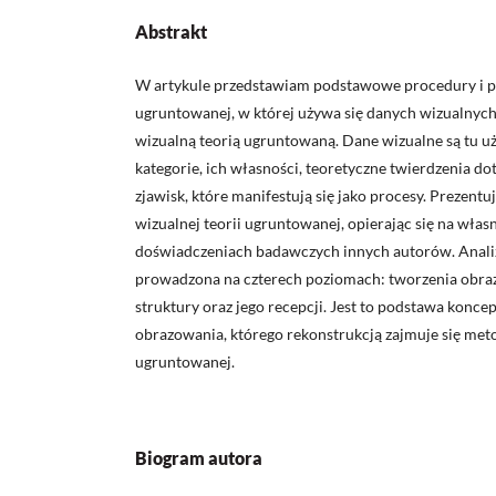
Abstrakt
W artykule przedstawiam podstawowe procedury i po
ugruntowanej, w której używa się danych wizualnyc
wizualną teorią ugruntowaną. Dane wizualne są tu 
kategorie, ich własności, teoretyczne twierdzenia do
zjawisk, które manifestują się jako procesy. Prezentu
wizualnej teorii ugruntowanej, opierając się na włas
doświadczeniach badawczych innych autorów. Analiz
prowadzona na czterech poziomach: tworzenia obrazu, 
struktury oraz jego recepcji. Jest to podstawa konc
obrazowania, którego rekonstrukcją zajmuje się meto
ugruntowanej.
Biogram autora