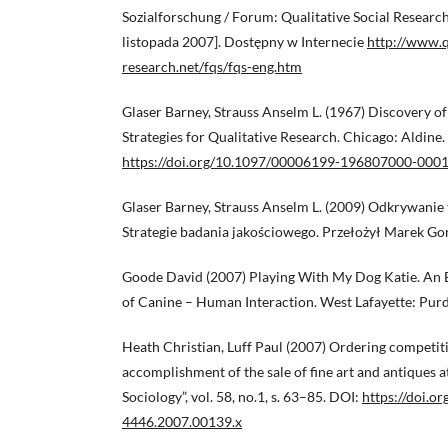
Sozialforschung / Forum: Qualitative Social Research”,
listopada 2007]. Dostępny w Internecie
http://www.q
research.net/fqs/fqs-eng.htm
Glaser Barney, Strauss Anselm L. (1967) Discovery 
Strategies for Qualitative Research. Chicago: Aldine.
https://doi.org/10.1097/00006199-196807000-000
Glaser Barney, Strauss Anselm L. (2009) Odkrywanie 
Strategie badania jakościowego. Przełożył Marek G
Goode David (2007) Playing With My Dog Katie. An
of Canine – Human Interaction. West Lafayette: Purd
Heath Christian, Luff Paul (2007) Ordering competiti
accomplishment of the sale of fine art and antiques at
Sociology”, vol. 58, no.1, s. 63–85. DOI:
https://doi.o
4446.2007.00139.x