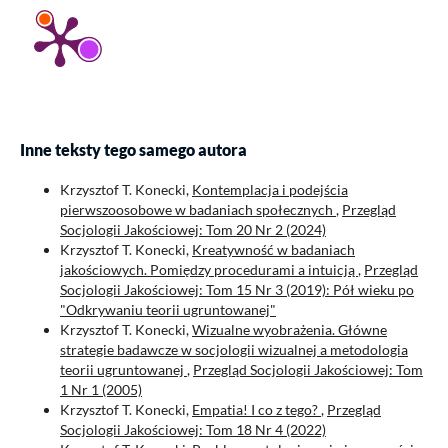
Inne teksty tego samego autora
Krzysztof T. Konecki,
Kontemplacja i podejścia
pierwszoosobowe w badaniach społecznych
,
Przegląd
Socjologii Jakościowej: Tom 20 Nr 2 (2024)
Krzysztof T. Konecki,
Kreatywność w badaniach
jakościowych. Pomiędzy procedurami a intuicją
,
Przegląd
Socjologii Jakościowej: Tom 15 Nr 3 (2019): Pół wieku po
"Odkrywaniu teorii ugruntowanej"
Krzysztof T. Konecki,
Wizualne wyobrażenia. Główne
strategie badawcze w socjologii wizualnej a metodologia
teorii ugruntowanej
,
Przegląd Socjologii Jakościowej: Tom
1 Nr 1 (2005)
Krzysztof T. Konecki,
Empatia! I co z tego?
,
Przegląd
Socjologii Jakościowej: Tom 18 Nr 4 (2022)