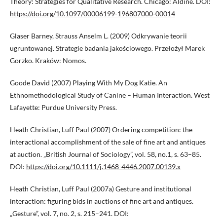
Theory: Strategies for Qualitative Research. Chicago: Aldine. DOI:
https://doi.org/10.1097/00006199-196807000-00014
Glaser Barney, Strauss Anselm L. (2009) Odkrywanie teorii
ugruntowanej. Strategie badania jakościowego. Przełożył Marek
Gorzko. Kraków: Nomos.
Goode David (2007) Playing With My Dog Katie. An
Ethnomethodological Study of Canine – Human Interaction. West
Lafayette: Purdue University Press.
Heath Christian, Luff Paul (2007) Ordering competition: the
interactional accomplishment of the sale of fine art and antiques
at auction. „British Journal of Sociology”, vol. 58, no.1, s. 63–85.
DOI:
https://doi.org/10.1111/j.1468-4446.2007.00139.x
Heath Christian, Luff Paul (2007a) Gesture and institutional
interaction: figuring bids in auctions of fine art and antiques.
„Gesture”, vol. 7, no. 2, s. 215–241. DOI: