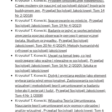
Krzysztof T. Konecki,
Problem ontologicznej niepewności.
Czego możemy się nauczyć od socjologii dzisiaj? Inspiracje
buddyzmem zen
,
Przegląd Socjologii Jakościowej: Tom 14
Nr 2 (2018)
Krzysztof T. Konecki,
Spacerowanie po mieście
,
Przegląd
Socjologii Jakościowej: Tom 19 Nr 4 (2023)
Krzysztof T. Konecki,
Badanie przeżyć w społeczeństwie
zmęczenia poprzez obserwację percepcji sensorycznej
świata. Studium przypadku
,
Przegląd Socjologii
Jakościowej: Tom 20 Nr 4 (2024): Metody humanistyki
cyfrowej w socjologii jakościowej
Krzysztof T. Konecki,
Uwagi na temat tego, co jest
postrzegane jako ważne i nieważne w socjologii
,
Przegląd
Socjologii Jakościowej: Tom 16 Nr 2 (2020): Sztuka w
socjologii jakościowej
Krzysztof T. Konecki,
Dotyk i wymiana gestów jako element
wytwarzania więzi emocjonalnej. Zastosowania socjologii
wizualnej i metodologii teorii ugruntowanej w badaniu
interakcji zwierząt i ludzi
,
Przegląd Socjologii Jakościowej:
Tom 4 Nr 1 (2008)
Krzysztof T. Konecki,
Wizualna Teoria Ugruntowana.
Nauczanie teorii ugruntowanej przy pomocy obrazów i
analizy wizualnej
,
Przegląd Socjologii Jakościowej: Tom 6