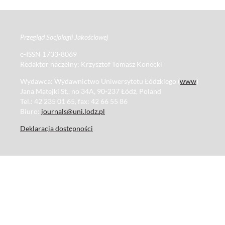
Przegląd Socjologii Jakościowej
e-ISSN 1733-8069
Redaktor naczelny: Krzysztof Tomasz Konecki
Wydawca: Wydawnictwo Uniwersytetu Łódzkiego (
www
)
Jana Matejki St., no 34A, 90-237 Łódź, Poland
Tel.: 42 235 01 65, fax: 42 66 55 86
Biuro:
journals@uni.lodz.pl
Deklaracja dostępności