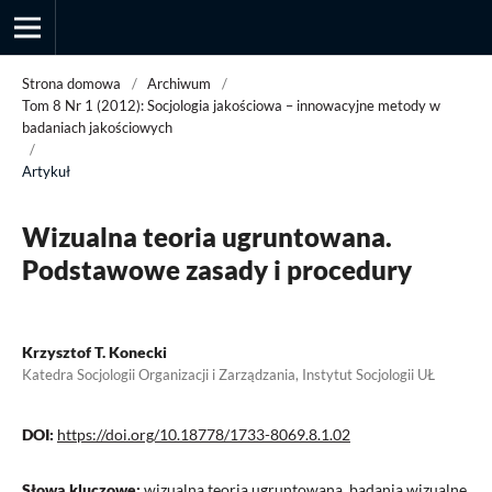
Strona domowa
/
Archiwum
/
Tom 8 Nr 1 (2012): Socjologia jakościowa – innowacyjne metody w
badaniach jakościowych
/
Przegląd Socjologii Jakościowej
Artykuł
Wizualna teoria ugruntowana.
Podstawowe zasady i procedury
Krzysztof T. Konecki
Katedra Socjologii Organizacji i Zarządzania, Instytut Socjologii UŁ
DOI:
https://doi.org/10.18778/1733-8069.8.1.02
Słowa kluczowe:
wizualna teoria ugruntowana, badania wizualne,