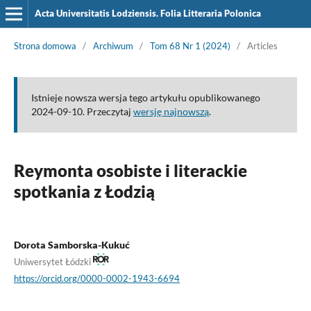
Acta Universitatis Lodziensis. Folia Litteraria Polonica
Strona domowa
/
Archiwum
/
Tom 68 Nr 1 (2024)
/
Articles
Istnieje nowsza wersja tego artykułu opublikowanego
2024-09-10. Przeczytaj
wersję najnowszą
.
Reymonta osobiste i literackie
spotkania z Łodzią
Dorota Samborska-Kukuć
Uniwersytet Łódzki
https://orcid.org/0000-0002-1943-6694