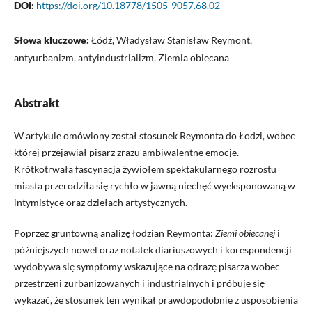
DOI:
https://doi.org/10.18778/1505-9057.68.02
Słowa kluczowe:
Łódź, Władysław Stanisław Reymont,
antyurbanizm, antyindustrializm, Ziemia obiecana
Abstrakt
W artykule omówiony został stosunek Reymonta do Łodzi, wobec
której przejawiał pisarz zrazu ambiwalentne emocje.
Krótkotrwała fascynacja żywiołem spektakularnego rozrostu
miasta przerodziła się rychło w jawną niechęć wyeksponowaną w
intymistyce oraz dziełach artystycznych.
Poprzez gruntowną analizę łodzian Reymonta:
Ziemi obiecanej
i
późniejszych nowel oraz notatek diariuszowych i korespondencji
wydobywa się symptomy wskazujące na odrazę pisarza wobec
przestrzeni zurbanizowanych i industrialnych i próbuje się
wykazać, że stosunek ten wynikał prawdopodobnie z usposobienia