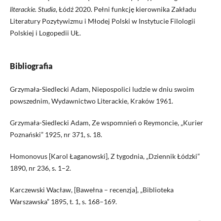
literackie. Studia
, Łódź 2020. Pełni funkcję kierownika Zakładu
Literatury Pozytywizmu i Młodej Polski w Instytucie Filologii
Polskiej i Logopedii UŁ.
Bibliografia
Grzymała-Siedlecki Adam, Niepospolici ludzie w dniu swoim
powszednim, Wydawnictwo Literackie, Kraków 1961.
Grzymała-Siedlecki Adam, Ze wspomnień o Reymoncie, „Kurier
Poznański” 1925, nr 371, s. 18.
Homonovus [Karol Łaganowski], Z tygodnia, „Dziennik Łódzki”
1890, nr 236, s. 1–2.
Karczewski Wacław, [Bawełna – recenzja], „Biblioteka
Warszawska” 1895, t. 1, s. 168–169.