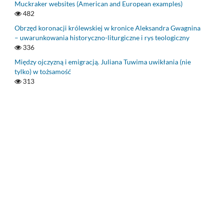
Muckraker websites (American and European examples)
482
Obrzęd koronacji królewskiej w kronice Aleksandra Gwagnina
– uwarunkowania historyczno-liturgiczne i rys teologiczny
336
Między ojczyzną i emigracją. Juliana Tuwima uwikłania (nie
tylko) w tożsamość
313