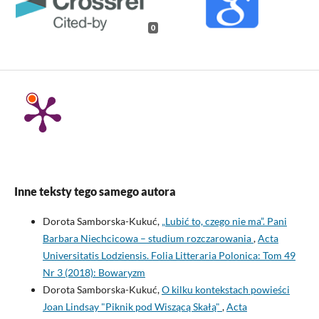
0
Inne teksty tego samego autora
Dorota Samborska-Kukuć,
„Lubić to, czego nie ma”. Pani
Barbara Niechcicowa – studium rozczarowania
,
Acta
Universitatis Lodziensis. Folia Litteraria Polonica: Tom 49
Nr 3 (2018): Bowaryzm
Dorota Samborska-Kukuć,
O kilku kontekstach powieści
Joan Lindsay "Piknik pod Wiszącą Skałą"
,
Acta