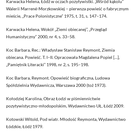
Karwacka Helena, Łódź w oczach pozytywistki. „Wśród kąkolu”
Walerii Marrené-Morzkowskiej – pierwsza powieść o fabrycznym
mieście, „Prace Polonistyczne” 1975, t. 31, s. 147–174.
Karwacka Helena, Wokół „Ziemi obiecanej”, „Przegląd
Humanistyczny” 2000, nr 4, s. 33–58.
Koc Barbara, Rec.: Władysław Stanisław Reymont, Ziemia
obiecana. Powieść. T. I–II. Opracowała Magdalena Popiel […],
„Pamiętnik Literacki” 1998, nr 2, s. 195–198.
Koc Barbara, Reymont. Opowieść biograficzna, Ludowa
Spółdzielnia Wydawnicza, Warszawa 2000 (toż 1973).
Kołodziej Karolina, Obraz Łodzi w piśmiennictwie
pozytywistyczno-młodopolskim, Wydawnictwo UŁ, Łódź 2009.
Kotowski Witold, Pod wiatr. Młodość Reymonta, Wydawnictwo
Łódzkie, Łódź 1979.