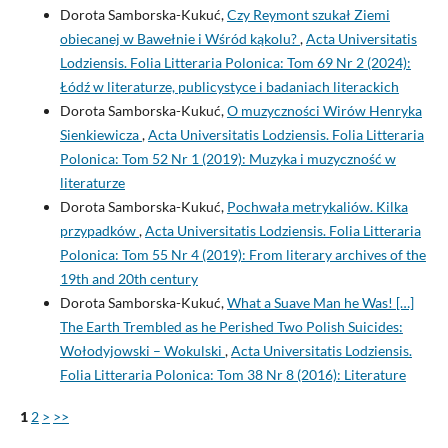
Dorota Samborska-Kukuć,
Czy Reymont szukał Ziemi
obiecanej w Bawełnie i Wśród kąkolu?
,
Acta Universitatis
Lodziensis. Folia Litteraria Polonica: Tom 69 Nr 2 (2024):
Łódź w literaturze, publicystyce i badaniach literackich
Dorota Samborska-Kukuć,
O muzyczności Wirów Henryka
Sienkiewicza
,
Acta Universitatis Lodziensis. Folia Litteraria
Polonica: Tom 52 Nr 1 (2019): Muzyka i muzyczność w
literaturze
Dorota Samborska-Kukuć,
Pochwała metrykaliów. Kilka
przypadków
,
Acta Universitatis Lodziensis. Folia Litteraria
Polonica: Tom 55 Nr 4 (2019): From literary archives of the
19th and 20th century
Dorota Samborska-Kukuć,
What a Suave Man he Was! […]
The Earth Trembled as he Perished Two Polish Suicides:
Wołodyjowski – Wokulski
,
Acta Universitatis Lodziensis.
Folia Litteraria Polonica: Tom 38 Nr 8 (2016): Literature
1
2
>
>>