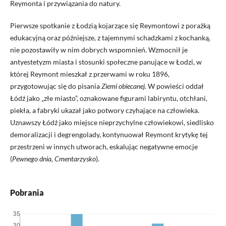
Reymonta i przywiązania do natury.
Pierwsze spotkanie z Łodzią kojarzące się Reymontowi z porażką
edukacyjną oraz późniejsze, z tajemnymi schadzkami z kochanką,
nie pozostawiły w nim dobrych wspomnień. Wzmocnił je
antyestetyzm miasta i stosunki społeczne panujące w Łodzi, w
której Reymont mieszkał z przerwami w roku 1896,
przygotowując się do pisania
Ziemi obiecanej
. W powieści oddał
Łódź jako „złe miasto”, oznakowane figurami labiryntu, otchłani,
piekła, a fabryki ukazał jako potwory czyhające na człowieka.
Uznawszy Łódź jako miejsce nieprzychylne człowiekowi, siedlisko
demoralizacji i degrengolady, kontynuował Reymont krytykę tej
przestrzeni w innych utworach, eskalując negatywne emocje
(
Pewnego dnia, Cmentarzysko
).
Pobrania