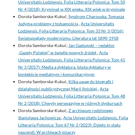
Universitatis Lodziensis. Folia Litteraria Polonica: Tom 50
Nr 4 (2018): Kryminał w XIX wieku. XIX wiek w kryminale
Dorota Samborska-Kukuć,
Syndrom Charouska. Tomasza
Judyma problemy z tożsamością
,
Acta Universitatis
Lodziensis. Folia Litteraria Polonica: Tom 33 Nr 3 (2016):
Światopoglądy modernizmu. Literatura lat 1890-1918
Dorota Samborska-Kukuć,
Jan Gadomski – redaktor
„Gazety Polskiej” w świetle nowych źródeł
,
Acta
Universitatis Lodziensis. Folia Litteraria Polonica: Tom 41
Nr 3 (2017): Media a dyktatura. Istota dyktatury w
kontekście medialnym i komunikacyjnym
Dorota Samborska-Kukuć,
Kilka uwag do biografii i
działalności publicystycznej Marii Ilnickiej
,
Acta
Universitatis Lodziensis. Folia Litteraria Polonica: Tom 48
Nr 2 (2018): Chwyty perswazyjne w różnych dyskursach
Dorota Samborska-Kukuć,
Z archiwum rodzinnego
Stanisława Jachowicza
,
Acta Universitatis Lodziensis. Folia
Litteraria Polonica: Tom 67 Nr 2 (2023): Dzieło in statu
nascendi. W archiwach pisarzy