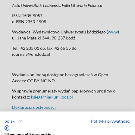
Acta Universitatis Lodziensis. Folia Litteraria Polonica
ISSN 1505-9057
e-ISSN 2353-1908
Wydawca: Wydawnictwo Uniwersytetu Łódzkiego (
www
)
ul. Jana Matejki 34A, 90-237 Łódź
Tel.: 42 235 01 65, fax: 42 66 55 86
journals@uni.lodz.pl
Wydania online są dostępne bez ograniczeń w Open
Access: CC BY-NC-ND
W sprawie prenumeraty wydań papierowych prosimy o
kontakt z:
ksiegarnia@uni.lodz.pl
Deklaracja dostępności
polski
Polityka prywatności
Używamy plików cookie