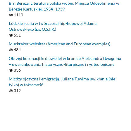
Brr, Bereza. Literatura polska wobec Miejsca Odosobnienia w
Berezie Kartuskiej. 1934–1939
1110
Łódzkie realia w twórczości hip-hopowej Adama
Ostrowskiego (ps. O.S.T.R.)
551
Muckraker websites (American and European examples)
484
Obrzęd koronacji królewskiej w kronice Aleksandra Gwagnina
– uwarunkowania historyczno-liturgiczne i rys teologiczny
336
Między ojczyzną i emigracją. Juliana Tuwima uwikłania (nie
tylko) w tożsamość
312