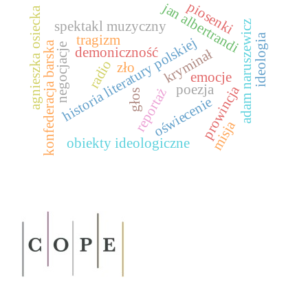
piosenki
jan albertrandi
agnieszka osiecka
adam naruszewicz
spektakl muzyczny
ideologia
tragizm
historia literatury polskiej
konfederacja barska
negocjacje
demoniczność
kryminał
radio
zło
emocje
poezja
prowincja
reportaż
głos
oświecenie
misja
obiekty ideologiczne