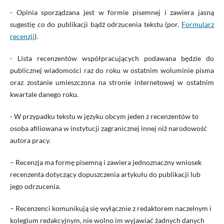
- Opinia sporządzana jest w formie pisemnej i zawiera jasną
sugestię co do publikacji bądź odrzucenia tekstu (por.
Formularz
recenzji
).
- Lista recenzentów współpracujących podawana będzie do
publicznej wiadomości raz do roku w ostatnim woluminie pisma
oraz zostanie umieszczona na stronie internetowej w ostatnim
kwartale danego roku.
- W przypadku tekstu w języku obcym jeden z recenzentów to
osoba afiliowana w instytucji zagranicznej innej niż narodowość
autora pracy.
– Recenzja ma formę pisemną i zawiera jednoznaczny wniosek
recenzenta dotyczący dopuszczenia artykułu do publikacji lub
jego odrzucenia.
– Recenzenci komunikują się wyłącznie z redaktorem naczelnym i
kolegium redakcyjnym, nie wolno im wyjawiać żadnych danych