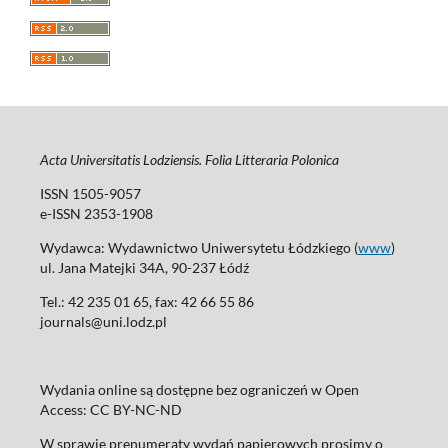
Acta Universitatis Lodziensis. Folia Litteraria Polonica
ISSN 1505-9057
e-ISSN 2353-1908
Wydawca: Wydawnictwo Uniwersytetu Łódzkiego (
www
)
ul. Jana Matejki 34A, 90-237 Łódź
Tel.: 42 235 01 65, fax: 42 66 55 86
journals@uni.lodz.pl
Wydania online są dostępne bez ograniczeń w Open
Access: CC BY-NC-ND
W sprawie prenumeraty wydań papierowych prosimy o