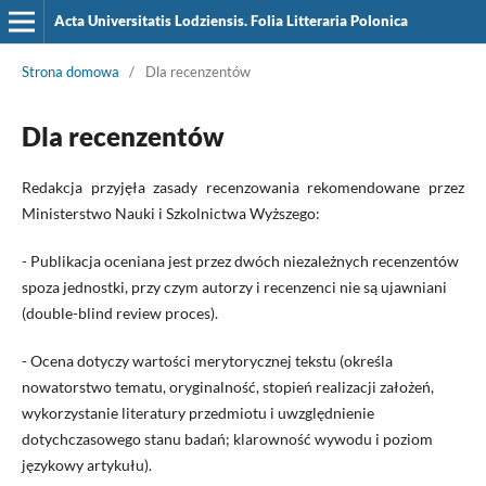
Acta Universitatis Lodziensis. Folia Litteraria Polonica
Strona domowa
/
Dla recenzentów
Dla recenzentów
Redakcja przyjęła zasady recenzowania rekomendowane przez
Ministerstwo Nauki i Szkolnictwa Wyższego:
- Publikacja oceniana jest przez dwóch niezależnych recenzentów
spoza jednostki, przy czym autorzy i recenzenci nie są ujawniani
(double-blind review proces).
- Ocena dotyczy wartości merytorycznej tekstu (określa
nowatorstwo tematu, oryginalność, stopień realizacji założeń,
wykorzystanie literatury przedmiotu i uwzględnienie
dotychczasowego stanu badań; klarowność wywodu i poziom
językowy artykułu).