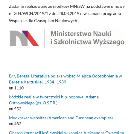
Zadanie realizowane ze środków MNiSW na podstawie umowy
nr 304/WCN/2019/1 z dn. 28.08.2019 r. w ramach programu
Wsparcie dla Czasopism Naukowych
Brr, Bereza. Literatura polska wobec Miejsca Odosobnienia w
Berezie Kartuskiej. 1934–1939
1110
Łódzkie realia w twórczości hip-hopowej Adama
Ostrowskiego (ps. O.S.T.R.)
552
Muckraker websites (American and European examples)
482
Obrzęd koronacji królewskiej w kronice Aleksandra Gwagnina