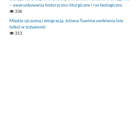
– uwarunkowania historyczno-liturgiczne i rys teologiczny
336
Między ojczyzną i emigracją. Juliana Tuwima uwikłania (nie
tylko) w tożsamość
313