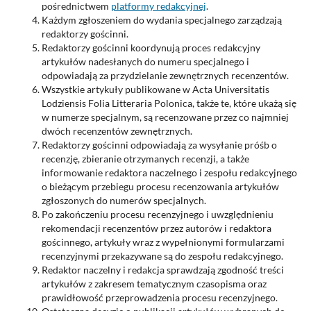
pośrednictwem
platformy redakcyjnej
.
Każdym zgłoszeniem do wydania specjalnego zarządzają
redaktorzy gościnni.
Redaktorzy gościnni koordynują proces redakcyjny
artykułów nadesłanych do numeru specjalnego i
odpowiadają za przydzielanie zewnętrznych recenzentów.
Wszystkie artykuły publikowane w Acta Universitatis
Lodziensis Folia Litteraria Polonica, także te, które ukażą się
w numerze specjalnym, są recenzowane przez co najmniej
dwóch recenzentów zewnętrznych.
Redaktorzy gościnni odpowiadają za wysyłanie próśb o
recenzję, zbieranie otrzymanych recenzji, a także
informowanie redaktora naczelnego i zespołu redakcyjnego
o bieżącym przebiegu procesu recenzowania artykułów
zgłoszonych do numerów specjalnych.
Po zakończeniu procesu recenzyjnego i uwzględnieniu
rekomendacji recenzentów przez autorów i redaktora
gościnnego, artykuły wraz z wypełnionymi formularzami
recenzyjnymi przekazywane są do zespołu redakcyjnego.
Redaktor naczelny i redakcja sprawdzają zgodność treści
artykułów z zakresem tematycznym czasopisma oraz
prawidłowość przeprowadzenia procesu recenzyjnego.