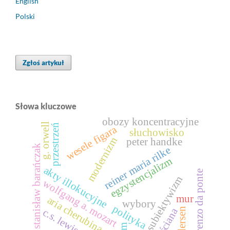
English
Polski
Zgłoś artykuł
Słowa kluczowe
obozy koncentracyjne
g. orwell
przestrzeń
wesele figara
słuchowisko
modernizm
peter handke
stanisław barańczak
reiner maria rilke
egzystencjalizm
akty illokucyjne
lorenzo da ponte
subiektywizm
wolfgang a. mozart
mur
aria cherubina
wybory
polityka
ściana
andersen
c.s. lewis