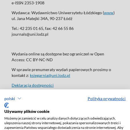
e-ISSN 2353-1908
Wydawca: Wydawnictwo Uniwersytetu Łódzkiego (
www
)
ul. Jana Matejki 34A, 90-237 Łódź
Tel.: 42 235 01 65, fax: 42 66 55 86
journals@uni.lodz.pl
Wydania online są dostępne bez ograniczeń w Open
Access: CC BY-NC-ND
W sprawie prenumeraty wydań papierowych prosimy o
kontakt z:
ksiegarnia@uni.lodz.pl
Deklaracja dostępności
polski
Polityka prywatności
Używamy plików cookie
Możemy je zamieścić w celu analizy danych dotyczących odwiedzających,
ulepszenia naszej strony internetowej, pokazania spersonalizowanych treści i
zapewnienia Państwu wspaniałego doświadczenia na stronie internetowej. Aby