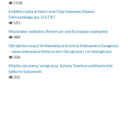
1110
Łódzkie realia w twórczości hip-hopowej Adama
Ostrowskiego (ps. O.S.T.R.)
551
Muckraker websites (American and European examples)
484
Obrzęd koronacji królewskiej w kronice Aleksandra Gwagnina
– uwarunkowania historyczno-liturgiczne i rys teologiczny
336
Między ojczyzną i emigracją. Juliana Tuwima uwikłania (nie
tylko) w tożsamość
312