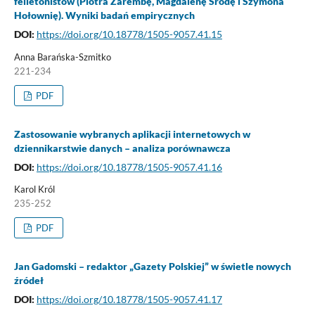
felietonistów (Piotra Zarembę, Magdalenę Środę i Szymona
Hołownię). Wyniki badań empirycznych
DOI:
https://doi.org/10.18778/1505-9057.41.15
Anna Barańska-Szmitko
221-234
PDF
Zastosowanie wybranych aplikacji internetowych w
dziennikarstwie danych – analiza porównawcza
DOI:
https://doi.org/10.18778/1505-9057.41.16
Karol Król
235-252
PDF
Jan Gadomski – redaktor „Gazety Polskiej” w świetle nowych
źródeł
DOI:
https://doi.org/10.18778/1505-9057.41.17