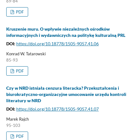
69-84
PDF
Kruszenie muru. O wpływie niezależnych ośrodków
informacyjnych i wydawniczych na politykę kulturalną PRL
DOI:
https://doi.org/10.18778/1505-9057.41.06
Konrad W. Tatarowski
85-93
PDF
Czy w NRD istniała cenzura literacka? Przekształcenia i
biurokratyczno-organizacyjne umocowanie urzędu kontroli
literatury w NRD
DOI:
https://doi.org/10.18778/1505-9057.41.07
Marek Rajch
95-103
PDF