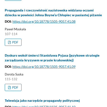
Propaganda i rzeczywistość nazistowska widziana oczami
dziecka w powieści Johna Boyne’a Chłopiec w pasiastej piżamie
DOI:
https://doi.org/10.18778/1505-9057.41.08
Paweł Moskała
107-114
PDF
Dyskurs wokół śmierci Stanisława Pyjasa (językowe strategie
zarządzania kryzysem w prasie krakowskiej)
DOI:
https://doi.org/10.18778/1505-9057.41.09
Dorota Suska
115-132
PDF
Telewizja jako narzędzie propagandy politycznej
DOI:
https://doi.org/10.18778/1505-9057.41.10