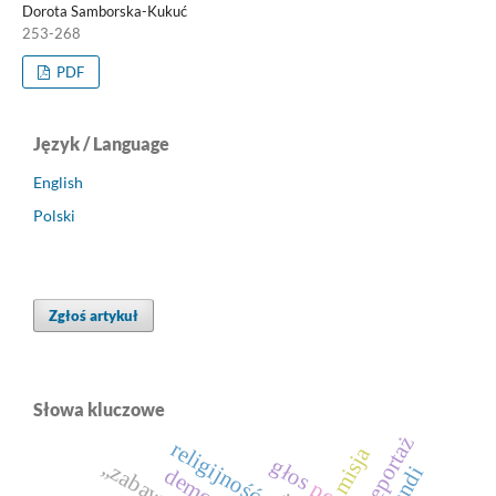
Dorota Samborska-Kukuć
253-268
PDF
Język / Language
English
Polski
Zgłoś artykuł
Słowa kluczowe
reportaż
religijność
misja
głos