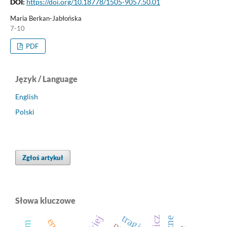
DOI:
https://doi.org/10.18778/1505-9057.50.01
Maria Berkan-Jabłońska
7-10
PDF
Język / Language
English
Polski
Zgłoś artykuł
Słowa kluczowe
tragizm