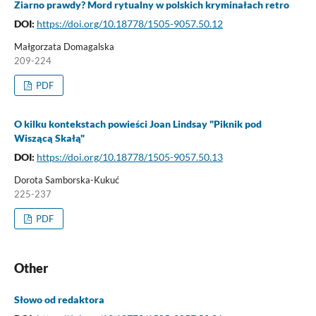
Ziarno prawdy? Mord rytualny w polskich kryminałach retro
DOI:
https://doi.org/10.18778/1505-9057.50.12
Małgorzata Domagalska
209-224
PDF
O kilku kontekstach powieści Joan Lindsay "Piknik pod
Wiszącą Skałą"
DOI:
https://doi.org/10.18778/1505-9057.50.13
Dorota Samborska-Kukuć
225-237
PDF
Other
Słowo od redaktora