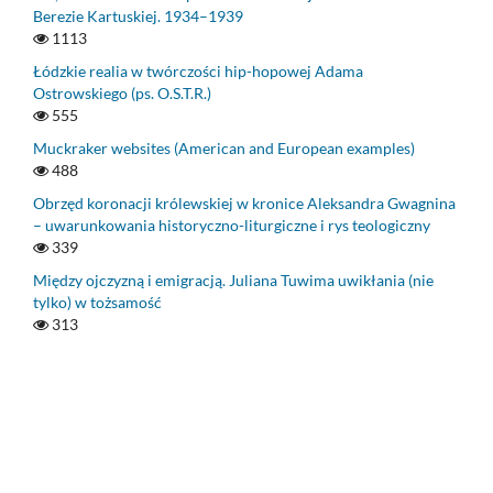
Berezie Kartuskiej. 1934–1939
1113
Łódzkie realia w twórczości hip-hopowej Adama
Ostrowskiego (ps. O.S.T.R.)
555
Muckraker websites (American and European examples)
488
Obrzęd koronacji królewskiej w kronice Aleksandra Gwagnina
– uwarunkowania historyczno-liturgiczne i rys teologiczny
339
Między ojczyzną i emigracją. Juliana Tuwima uwikłania (nie
tylko) w tożsamość
313