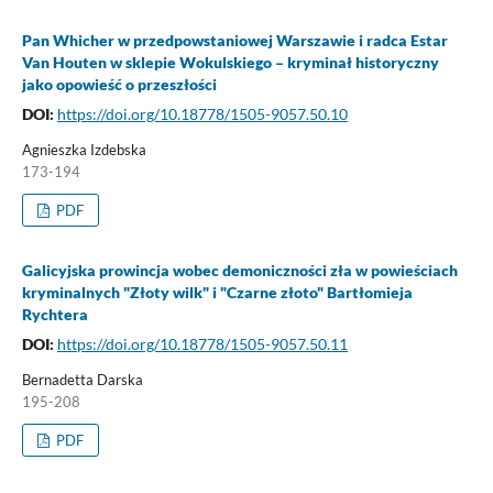
Pan Whicher w przedpowstaniowej Warszawie i radca Estar
Van Houten w sklepie Wokulskiego – kryminał historyczny
jako opowieść o przeszłości
DOI:
https://doi.org/10.18778/1505-9057.50.10
Agnieszka Izdebska
173-194
PDF
Galicyjska prowincja wobec demoniczności zła w powieściach
kryminalnych "Złoty wilk" i "Czarne złoto" Bartłomieja
Rychtera
DOI:
https://doi.org/10.18778/1505-9057.50.11
Bernadetta Darska
195-208
PDF