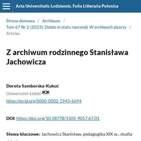
Acta Universitatis Lodziensis. Folia Litteraria Polonica
Strona domowa
/
Archiwum
/
Tom 67 Nr 2 (2023): Dzieło in statu nascendi. W archiwach pisarzy
/
Articles
Z archiwum rodzinnego Stanisława
Jachowicza
Dorota Samborska-Kukuć
Uniwersytet Łódzki
https://orcid.org/0000-0002-1943-6694
DOI:
https://doi.org/10.18778/1505-9057.67.01
Słowa kluczowe:
Jachowicz Stanisław, pedagogika XIX w., studia