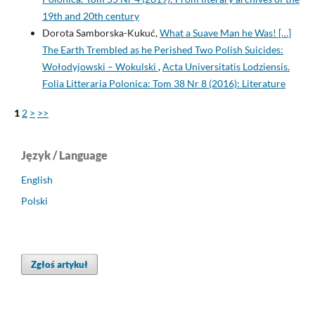
19th and 20th century
Dorota Samborska-Kukuć,
What a Suave Man he Was! […]
The Earth Trembled as he Perished Two Polish Suicides:
Wołodyjowski – Wokulski
,
Acta Universitatis Lodziensis.
Folia Litteraria Polonica: Tom 38 Nr 8 (2016): Literature
1
2
>
>>
Język / Language
English
Polski
Zgłoś artykuł