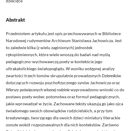
dziecięce
Abstrakt
Przedmiotem artykułu jest opis przechowywanych w Bibliotece
Narodowej rudymentów Archiwum Stanisława Jachowicza. Jest
to zaledwie kilka (z wielu zaginionych) jednostek
rękopiśmiennych, które wiele wnoszą do badań nad myślą
pedagogiczno-wychowawczą poety w kontekście jego
ultrakatolickiego światopoglądu. W wyniku wstępnej analizy
zwartości trzech tomów skrupulatnie prowadzonych
Dzienników
dotyczących rozwoju psychofizycznego synów Jachowicza oraz
Wierszy poświęconych własnej rodzinie
wyprowadzono wnioski co do
postawy poety wobec potomstwa oraz formuł pedagogicznych,
jakie wprowadzał w życie. Zachowane teksty ukazują go jako ojca
świadomego swoich obowiązków rodzicielskich, a przy tym
kreatywnego, tworzącego dla swoich dzieci miniatury literackie
osnute wokół rozpoznawalnych dla nich kontekstów. Zarówno