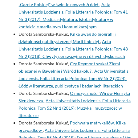
„Gazety Polskiej” w świetle nowych źródeł
,
Acta
Universitatis Lodziensis. Folia Litteraria Polonica: Tom 41
Nr 3 (2017): Media a dyktatura. Istota dyktatury w
kontekście medialnym i komunikacyjnym
Dorota Samborska-Kukuć,
Kilka uwag do biografii i
działalności publicystycznej Marii Ilnickiej
,
Acta
Universitatis Lodziensis. Folia Litteraria Polonica: Tom 48
Nr 2 (2018): Chwyty perswazyjne w różnych dyskursach
Dorota Samborska-Kukuć,
Czy Reymont szukał Ziemi
obiecanej w Bawełnie i Wśród kąkolu?
,
Acta Universitatis
Lodziensis. Folia Litteraria Polonica: Tom 69 Nr 2 (2024):
Łódź w literaturze, publicystyce i badaniach literackich
Dorota Samborska-Kukuć,
O muzyczności Wirów Henryka
Sienkiewicza
,
Acta Universitatis Lodziensis. Folia Litteraria
Polonica: Tom 52 Nr 1 (2019): Muzyka i muzyczność w
literaturze
Dorota Samborska-Kukuć,
Pochwała metrykaliów. Kilka
przypadków
,
Acta Universitatis Lodziensis. Folia Litteraria
Polonica: Tom 55 Nr 4 (2019): From literary archives of the