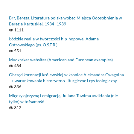
Brr, Bereza. Literatura polska wobec Miejsca Odosobnienia w
Berezie Kartuskiej. 1934–1939
1111
Łódzkie realia w twórczości hip-hopowej Adama
Ostrowskiego (ps. O.S.T.R.)
551
Muckraker websites (American and European examples)
484
Obrzęd koronacji królewskiej w kronice Aleksandra Gwagnina
– uwarunkowania historyczno-liturgiczne i rys teologiczny
336
Między ojczyzną i emigracją. Juliana Tuwima uwikłania (nie
tylko) w tożsamość
312