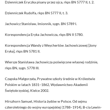
Dzienniczek Eryczka pisany przez ojca, rkps BN 5777 II, t. 2.
Dzienniczek Rudolfa, rkps BN 5777 II, t. 3.
Jachowicz Stanisław, Imionnik, sygn. BN 5789 I.
Korespondencja Eryka Jachowicza, rkps BN II 5780.
Korespondencja Wandy z Weychertów Jachowiczowej [żony
Eryka], rkps BN 5781 II.
Wiersze Stanisława Jachowicza poświęcone własnej rodzinie,
rkps BN, sygn. 5778 III.
Czapska Małgorzata, Prywatne szkoły średnie w Królestwie
Polskim w latach 1831–1862, Wydawnictwo Akademii
Świętokrzyskiej, Kielce 2002.
Hirszhorn Samuel, Historia żydów w Polsce. Od sejmu
czteroletniego do wojny europejskiej (1788–1914), B-cia Lewin-