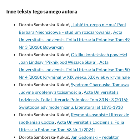
Inne teksty tego samego autora
Dorota Samborska-Kukuć,
„Lubić to, czego nie ma”. Pani
Barbara Niechcicowa – studium rozczarowania
,
Acta
Universitatis Lodziensis. Folia Litteraria Polonica: Tom 49
Nr 3 (2018): Bowaryzm
Dorota Samborska-Kukuć,
O kilku kontekstach powieści
Joan Lindsay "Piknik pod Wiszącą Skałą"
,
Acta
Universitatis Lodziensis. Folia Litteraria Polonica: Tom 50
Nr 4 (2018): Kryminał w XIX wieku. XIX wiek w kryminale
Dorota Samborska-Kukuć,
Syndrom Charouska. Tomasza
Judyma problemy z tożsamością
,
Acta Universitatis
Lodziensis. Folia Litteraria Polonica: Tom 33 Nr 3 (2016):
Światopoglądy modernizmu. Literatura lat 1890-1918
Dorota Samborska-Kukuć,
Reymonta osobiste i literackie
spotkania z Łodzią
,
Acta Universitatis Lodziensis. Folia
Litteraria Polonica: Tom 68 Nr 1 (2024)
Dorota Samborska-Kukuć,
Jan Gadomski – redaktor