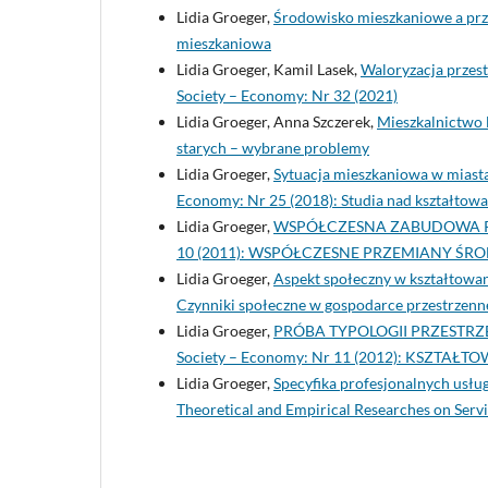
Lidia Groeger,
Środowisko mieszkaniowe a pr
mieszkaniowa
Lidia Groeger, Kamil Lasek,
Waloryzacja przes
Society – Economy: Nr 32 (2021)
Lidia Groeger, Anna Szczerek,
Mieszkalnictwo 
starych – wybrane problemy
Lidia Groeger,
Sytuacja mieszkaniowa w miasta
Economy: Nr 25 (2018): Studia nad kształtow
Lidia Groeger,
WSPÓŁCZESNA ZABUDOWA R
10 (2011): WSPÓŁCZESNE PRZEMIANY Ś
Lidia Groeger,
Aspekt społeczny w kształtowa
Czynniki społeczne w gospodarce przestrzenn
Lidia Groeger,
PRÓBA TYPOLOGII PRZESTR
Society – Economy: Nr 11 (2012): KSZTA
Lidia Groeger,
Specyfika profesjonalnych usł
Theoretical and Empirical Researches on Ser