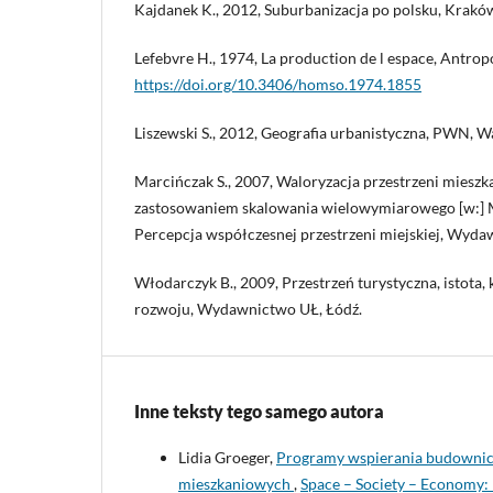
Kajdanek K., 2012, Suburbanizacja po polsku, Krakó
Lefebvre H., 1974, La production de l espace, Antropo
https://doi.org/10.3406/homso.1974.1855
Liszewski S., 2012, Geografia urbanistyczna, PWN, W
Marcińczak S., 2007, Waloryzacja przestrzeni mieszk
zastosowaniem skalowania wielowymiarowego [w:] M
Percepcja współczesnej przestrzeni miejskiej, Wy
Włodarczyk B., 2009, Przestrzeń turystyczna, istota,
rozwoju, Wydawnictwo UŁ, Łódź.
Inne teksty tego samego autora
Lidia Groeger,
Programy wspierania budownict
mieszkaniowych
,
Space – Society – Economy: 