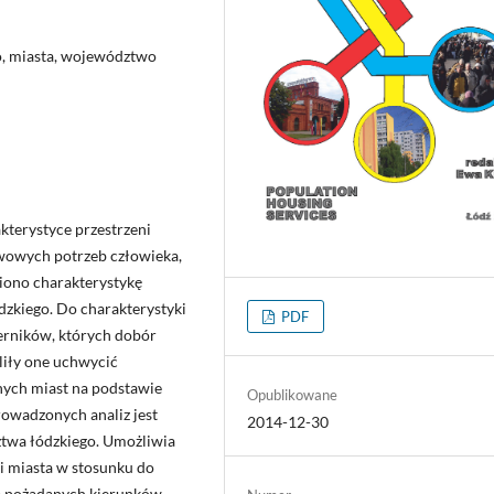
o, miasta, województwo
terystyce przestrzeni
awowych potrzeb człowieka,
iono charakterystykę
zkiego. Do charakterystyki
PDF
erników, których dobór
oliły one uchwycić
nych miast na podstawie
Opublikowane
owadzonych analiz jest
2014-12-30
ztwa łódzkiego. Umożliwia
 miasta w stosunku do
a pożądanych kierunków