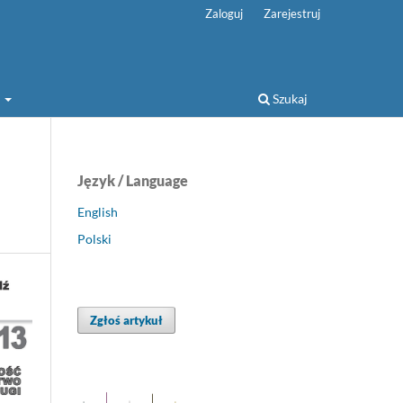
Zaloguj
Zarejestruj
a
Szukaj
Język / Language
English
Polski
Zgłoś artykuł