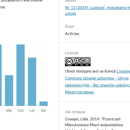
Numer
ie.
Nr 13 (2014): Ludność, mieszkalnict
usługi
Dział
Articles
Licencja
Utwór dostępny jest na licencji
Creativ
Commons Uznanie autorstwa – Użycie
niekomercyjne – Bez utworów zależnyc
Międzynarodowe
.
Jak cytować
Groeger, Lidia. 2014. “Przestrzeń
Mieszkaniowa Miast województwa