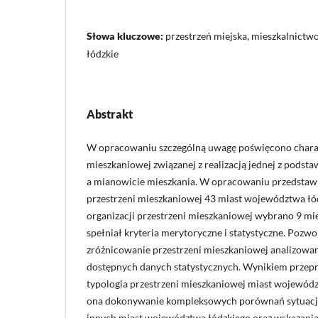
Słowa kluczowe:
przestrzeń miejska, mieszkalnictw
łódzkie
Abstrakt
W opracowaniu szczególną uwagę poświęcono charak
mieszkaniowej związanej z realizacją jednej z podst
a mianowicie mieszkania. W opracowaniu przedstaw
przestrzeni mieszkaniowej 43 miast województwa łód
organizacji przestrzeni mieszkaniowej wybrano 9 mi
spełniał kryteria merytoryczne i statystyczne. Pozw
zróżnicowanie przestrzeni mieszkaniowej analizowa
dostępnych danych statystycznych. Wynikiem przepr
typologia przestrzeni mieszkaniowej miast wojewód
ona dokonywanie kompleksowych porównań sytuacji
innych miast województwa łódzkiego oraz wskazani