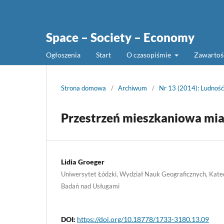
Space – Society – Economy
Ogłoszenia
Start
O czasopiśmie
Zawarto
Strona domowa
/
Archiwum
/
Nr 13 (2014): Ludność,
Przestrzeń mieszkaniowa mi
Lidia Groeger
Uniwersytet Łódzki, Wydział Nauk Geograficznych, Kate
Badań nad Usługami
DOI:
https://doi.org/10.18778/1733-3180.13.09