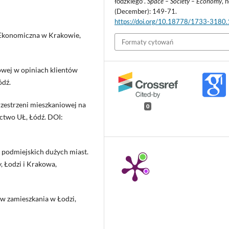
łódzkiego”.
Space – Society – Economy
, 
(December): 149-71.
https://doi.org/10.18778/1733-3180
 Ekonomiczna w Krakowie,
Formaty cytowań
owej w opiniach klientów
ódź.
rzestrzeni mieszkaniowej na
0
ctwo UŁ, Łódź. DOI:
f podmiejskich dużych miast.
 Łodzi i Krakowa,
w zamieszkania w Łodzi,