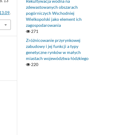
no. 13
Rekultywacja wodna na
zdewastowanych obszarach
.13.09
.
pogórniczych Wschodniej
Wielkopolski jako element ich
zagospodarowania
271
Zróżnicowanie przyrynkowej
zabudowy i jej funkcji a typy
genetyczne rynków w małych
miastach województwa łódzkiego
220