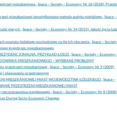
zestrzeń mieszkaniowa
,
Space – Society – Economy: Nr 26 (2018): Przest
trzeni mieszkaniowej zmodyfikowaną metodą audytu miejskiego
,
Space –
ludzi starych
,
Space – Society – Economy: Nr 14 (2015): Jakość życia ludz
ch powiatu łódzkiego wschodniego na tle ich otoczenia
,
Space – Society
aniem krajobrazu mieszkaniowego
EZYDENCJONALNA. PRZYKŁAD ŁODZI
,
Space – Society – Economy:
RODOWISKA MIESZKANIOWEGO – WYBRANE PROBLEMY
niu przestrzeni mieszkaniowej
,
Space – Society – Economy: Nr 9 (2009):
ej i planowaniu przestrzennym
ZENI MIESZKANIOWEJ MIAST WOJEWÓDZTWA ŁÓDZKIEGO
,
Space –
ŁTOWANIE PRZESTRZENI MIESZKANIOWEJ MIAST
ug rzeczoznawstwa majątkowego
,
Space – Society – Economy: Nr 8 (2008)
vices During Socio-Economic Changes