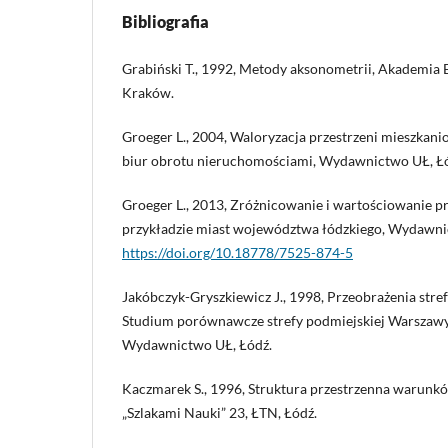
Bibliografia
Grabiński T., 1992, Metody aksonometrii, Akademia
Kraków.
Groeger L., 2004, Waloryzacja przestrzeni mieszkani
biur obrotu nieruchomościami, Wydawnictwo UŁ, Ł
Groeger L., 2013, Zróżnicowanie i wartościowanie p
przykładzie miast województwa łódzkiego, Wydawni
https://doi.org/10.18778/7525-874-5
Jakóbczyk-Gryszkiewicz J., 1998, Przeobrażenia stre
Studium porównawcze strefy podmiejskiej Warszawy,
Wydawnictwo UŁ, Łódź.
Kaczmarek S., 1996, Struktura przestrzenna warunkó
„Szlakami Nauki” 23, ŁTN, Łódź.