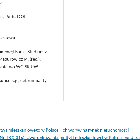
w.
s, Paris. DOI:
arszawa.
aniowej Łodzi. Studium z
adurowicz M. (red.),
dawnictwo WGiSR UW.
 koncepcje, determinanty
wa mieszkaniowego w Polsce i ich wpływ na rynek nieruchomości
Nr 18 (2016): Uwarunkowania polityki mieszkaniowej w Polsce i na Ukra