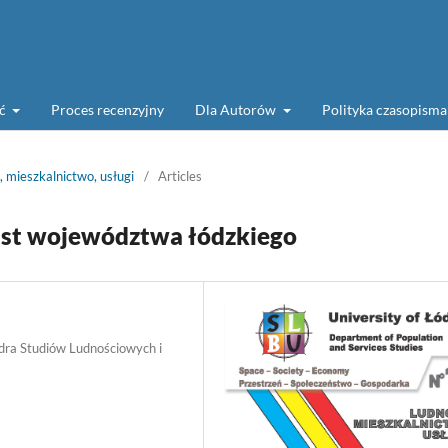
ść
Proces recenzyjny
Dla Autorów
Polityka czasopism
 mieszkalnictwo, usługi
/
Articles
ast województwa łódzkiego
dra Studiów Ludnościowych i