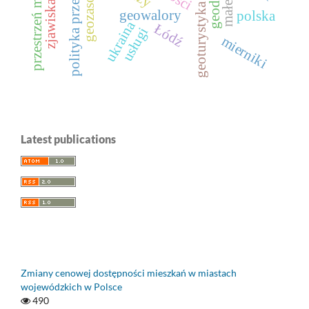
polityka przestrzenna
geoturystyka miejska
przestrzeń miejska
geozasoby
geowalory
polska
ukraina
Łódź
usługi
mierniki
Latest publications
Zmiany cenowej dostępności mieszkań w miastach
wojewódzkich w Polsce
490