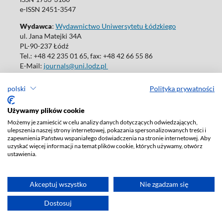
e-ISSN 2451-3547
Wydawca
:
Wydawnictwo Uniwersytetu Łódzkiego
ul. Jana Matejki 34A
PL-90-237 Łódź
Tel.: +48 42 235 01 65, fax: +48 42 66 55 86
E-Mail:
journals@uni.lodz.pl
polski
Polityka prywatności
Używamy plików cookie
Deklaracja dostępności
Możemy je zamieścić w celu analizy danych dotyczących odwiedzających,
ulepszenia naszej strony internetowej, pokazania spersonalizowanych treści i
zapewnienia Państwu wspaniałego doświadczenia na stronie internetowej. Aby
uzyskać więcej informacji na temat plików cookie, których używamy, otwórz
ustawienia.
Akceptuj wszystko
Nie zgadzam się
Dostosuj