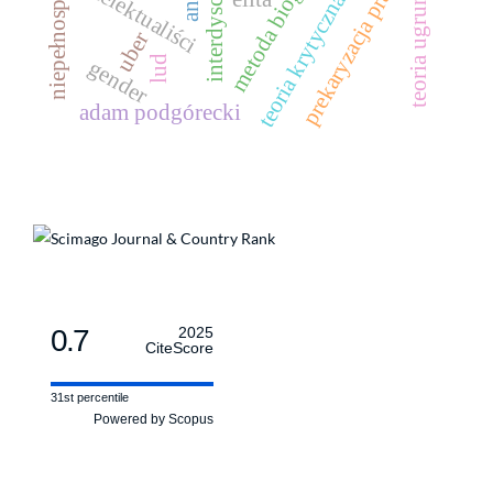
metoda biograficzna
niepełnosprawność
teoria ugruntowana
prekaryzacja pracy
intelektualiści
teoria krytyczna
uber
lud
gender
adam podgórecki
0.7
2025
CiteScore
31st percentile
Powered by Scopus