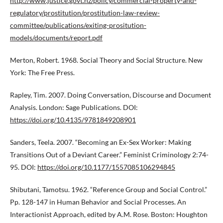
http://www.justice.govt.nz/policy/commercial-property-and-
regulatory/prostitution/prostitution-law-review-
committee/publications/exiting-prositution-
models/documents/report.pdf
Merton, Robert. 1968. Social Theory and Social Structure. New
York: The Free Press.
Rapley, Tim. 2007. Doing Conversation, Discourse and Document
Analysis. London: Sage Publications. DOI:
https://doi.org/10.4135/9781849208901
Sanders, Teela. 2007. “Becoming an Ex-Sex Worker: Making
Transitions Out of a Deviant Career.” Feminist Criminology 2:74-
95. DOI:
https://doi.org/10.1177/1557085106294845
Shibutani, Tamotsu. 1962. “Reference Group and Social Control.”
Pp. 128-147 in Human Behavior and Social Processes. An
Interactionist Approach, edited by A.M. Rose. Boston: Houghton