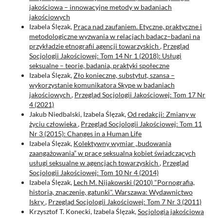
jakościowa – innowacyjne metody w badaniach
jakościowych
Izabela Ślęzak,
Praca nad zaufaniem. Etyczne, praktyczne i
metodologiczne wyzwania w relacjach badacz–badani na
przykładzie etnografii agencji towarzyskich
,
Przegląd
Socjologii Jakościowej: Tom 14 Nr 1 (2018): Usługi
seksualne – teorie, badania, praktyki społeczne
Izabela Ślęzak,
Zło konieczne, substytut, szansa –
wykorzystanie komunikatora Skype w badaniach
jakościowych
,
Przegląd Socjologii Jakościowej: Tom 17 Nr
4 (2021)
Jakub Niedbalski, Izabela Ślęzak,
Od redakcji: Zmiany w
życiu człowieka
,
Przegląd Socjologii Jakościowej: Tom 11
Nr 3 (2015): Changes in a Human Life
Izabela Ślęzak,
Kolektywny wymiar „budowania
zaangażowania” w pracę seksualną kobiet świadczących
usługi seksualne w agencjach towarzyskich
,
Przegląd
Socjologii Jakościowej: Tom 10 Nr 4 (2014)
Izabela Ślęzak,
Lech M. Nijakowski (2010) "Pornografia,
historia, znaczenie, gatunki". Warszawa: Wydawnictwo
Iskry
,
Przegląd Socjologii Jakościowej: Tom 7 Nr 3 (2011)
Krzysztof T. Konecki, Izabela Ślęzak,
Socjologia jakościowa