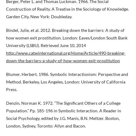
Berger, Peter L. and Thomas Luckman. 1966. The Social
Construction of Reality. A Treatise in the Sociology of Knowledge.
Garden City, New York: Doubleday.
Bindel, Julie, et al. 2012. Breaking down the barriers: A study of
how women exit prostitution. London: Eaves/London South Bank
University (LSBU). Retrieved June 10, 2014
http://www.catwinternational.org/Home/Article/490-breaking-
down-the-barriers-a-study-of-how-women-exit-prostitution
Blumer, Herbert. 1986. Symbolic Interactionism: Perspective and
Method. Berkeley, Los Angeles, London: University of California
Press.
Denzin, Norman K. 1972. “The Significant Others of a College
Population.” Pp. 185-196 in Symbolic Interaction. A Reader in
Social Psychology, edited by J.G. Manis, B.N. Meltzer. Boston,
London, Sydney, Toronto: Allyn and Bacon.