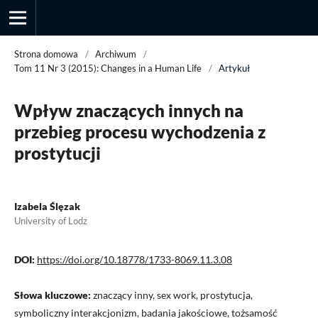
Strona domowa
/
Archiwum
/
Tom 11 Nr 3 (2015): Changes in a Human Life
/
Artykuł
Przegląd Socjologii Jakościowej
Wpływ znaczących innych na
przebieg procesu wychodzenia z
prostytucji
Izabela Ślęzak
University of Lodz
DOI:
https://doi.org/10.18778/1733-8069.11.3.08
Słowa kluczowe:
znaczący inny, sex work, prostytucja,
symboliczny interakcjonizm, badania jakościowe, tożsamość