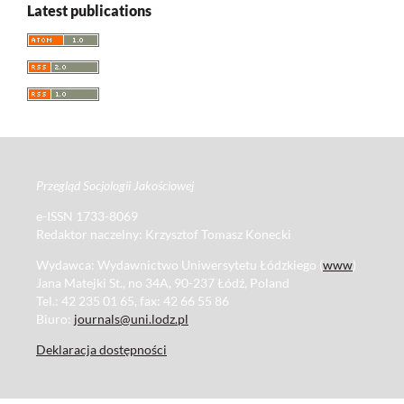
Latest publications
Przegląd Socjologii Jakościowej
e-ISSN 1733-8069
Redaktor naczelny: Krzysztof Tomasz Konecki
Wydawca: Wydawnictwo Uniwersytetu Łódzkiego (
www
)
Jana Matejki St., no 34A, 90-237 Łódź, Poland
Tel.: 42 235 01 65, fax: 42 66 55 86
Biuro:
journals@uni.lodz.pl
Deklaracja dostępności