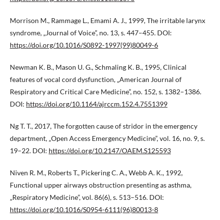
Morrison M., Rammage L., Emami A. J., 1999, The irritable larynx
syndrome, „Journal of Voice”, no. 13, s. 447–455. DOI:
https://doi.org/10.1016/S0892-1997(99)80049-6
Newman K. B., Mason U. G., Schmaling K. B., 1995, Clinical
features of vocal cord dysfunction, „American Journal of
Respiratory and Critical Care Medicine”, no. 152, s. 1382–1386.
DOI:
https://doi.org/10.1164/ajrccm.152.4.7551399
Ng T. T., 2017, The forgotten cause of stridor in the emergency
department, „Open Access Emergency Medicine”, vol. 16, no. 9, s.
19–22. DOI:
https://doi.org/10.2147/OAEM.S125593
Niven R. M., Roberts T., Pickering C. A., Webb A. K., 1992,
Functional upper airways obstruction presenting as asthma,
„Respiratory Medicine”, vol. 86(6), s. 513–516. DOI:
https://doi.org/10.1016/S0954-6111(96)80013-8