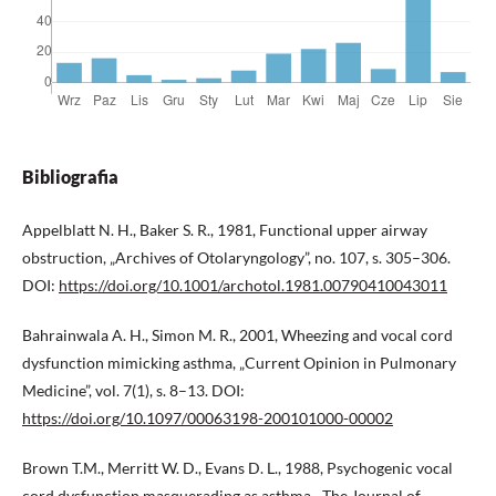
Bibliografia
Appelblatt N. H., Baker S. R., 1981, Functional upper airway
obstruction, „Archives of Otolaryngology”, no. 107, s. 305–306.
DOI:
https://doi.org/10.1001/archotol.1981.00790410043011
Bahrainwala A. H., Simon M. R., 2001, Wheezing and vocal cord
dysfunction mimicking asthma, „Current Opinion in Pulmonary
Medicine”, vol. 7(1), s. 8–13. DOI:
https://doi.org/10.1097/00063198-200101000-00002
Brown T.M., Merritt W. D., Evans D. L., 1988, Psychogenic vocal
cord dysfunction masquerading as asthma, „The Journal of