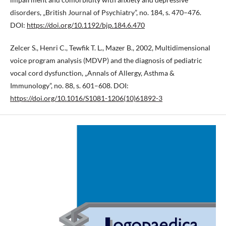
disorders, „British Journal of Psychiatry”, no. 184, s. 470–476.
DOI:
https://doi.org/10.1192/bjp.184.6.470
Zelcer S., Henri C., Tewfik T. L., Mazer B., 2002, Multidimensional
voice program analysis (MDVP) and the diagnosis of pediatric
vocal cord dysfunction, „Annals of Allergy, Asthma &
Immunology”, no. 88, s. 601–608. DOI:
https://doi.org/10.1016/S1081-1206(10)61892-3