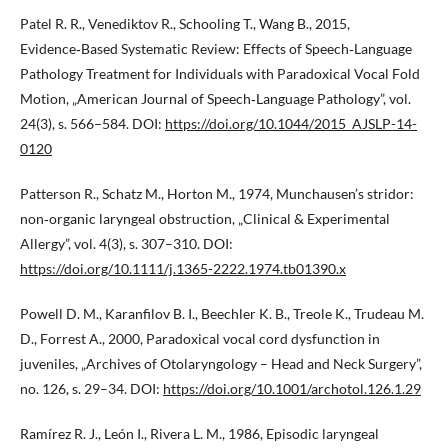
Patel R. R., Venediktov R., Schooling T., Wang B., 2015,
Evidence‑Based Systematic Review: Effects of Speech‑Language
Pathology Treatment for Individuals with Paradoxical Vocal Fold
Motion, „American Journal of Speech‑Language Pathology”, vol.
24(3), s. 566–584. DOI:
https://doi.org/10.1044/2015_AJSLP-14-
0120
Patterson R., Schatz M., Horton M., 1974, Munchausen’s stridor:
non‑organic laryngeal obstruction, „Clinical & Experimental
Allergy”, vol. 4(3), s. 307–310. DOI:
https://doi.org/10.1111/j.1365-2222.1974.tb01390.x
Powell D. M., Karanfilov B. I., Beechler K. B., Treole K., Trudeau M.
D., Forrest A., 2000, Paradoxical vocal cord dysfunction in
juveniles, „Archives of Otolaryngology – Head and Neck Surgery”,
no. 126, s. 29–34. DOI:
https://doi.org/10.1001/archotol.126.1.29
Ramírez R. J., León I., Rivera L. M., 1986, Episodic laryngeal