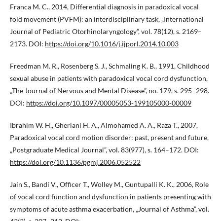
Franca M. C., 2014, Differential diagnosis in paradoxical vocal
fold movement (PVFM): an interdisciplinary task, „International
Journal of Pediatric Otorhinolaryngology”, vol. 78(12), s. 2169–
2173. DOI:
https://doi.org/10.1016/j.ijporl.2014.10.003
Freedman M. R., Rosenberg S. J., Schmaling K. B., 1991, Childhood
sexual abuse in patients with paradoxical vocal cord dysfunction,
„The Journal of Nervous and Mental Disease”, no. 179, s. 295–298.
DOI:
https://doi.org/10.1097/00005053-199105000-00009
Ibrahim W. H., Gheriani H. A., Almohamed A. A., Raza T., 2007,
Paradoxical vocal cord motion disorder: past, present and future,
„Postgraduate Medical Journal”, vol. 83(977), s. 164–172. DOI:
https://doi.org/10.1136/pgmj.2006.052522
Jain S., Bandi V., Officer T., Wolley M., Guntupalli K. K., 2006, Role
of vocal cord function and dysfunction in patients presenting with
symptoms of acute asthma exacerbation, „Journal of Asthma”, vol.