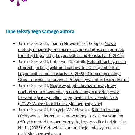
Inne teksty tego samego autora
Jurek Olszewski, Joanna Nowosielska‑Grygiel,
Nowe
metody diagnostyczne oceny czynności głosu dla potrzeb
foniatry i logopedy
,
Logopaedica Lodziensia: Nr 1 (2017)
Jurek Olszewski, Katarzyna Szkutnik,
Rehabilitacja głosu u
chorych po laryngektomii całkowitej. Co się zmieniło?
,
Logopaedica Lodziensia: Nr 8 (2023): Numer specjalny:
Głos – norma i zaburzenia. Perspektywa interdyscyplinarna
Jurek Olszewski,
Nagłe wystąpienia zawrotów głowy
pochodzenia obwodowego po doznanym urazie głowy.
Prezentacja przypadku
,
Logopaedica Lodziensia: Nr 6
(2022): Wokół teorii i praktyki logopedycznej
Jurek Olszewski, Patrycja Wróblewska,
Klinika i ocena
efektywności leczenia szumów usznych z zastosowaniem
różnych metod terapeutycznych
,
Logopaedica Lodziensia:
Nr 11 (2025): Człowiek i komunikacja: między teorią a
praktyką logopedyczną