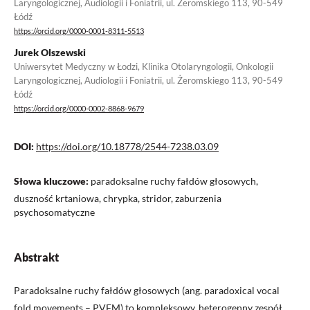
Laryngologicznej, Audiologii i Foniatrii, ul. Żeromskiego 113, 90-549
Łódź
https://orcid.org/0000-0001-8311-5513
Jurek Olszewski
Uniwersytet Medyczny w Łodzi, Klinika Otolaryngologii, Onkologii
Laryngologicznej, Audiologii i Foniatrii, ul. Żeromskiego 113, 90-549
Łódź
https://orcid.org/0000-0002-8868-9679
DOI:
https://doi.org/10.18778/2544-7238.03.09
Słowa kluczowe:
paradoksalne ruchy fałdów głosowych,
duszność krtaniowa, chrypka, stridor, zaburzenia
psychosomatyczne
Abstrakt
Paradoksalne ruchy fałdów głosowych (ang. paradoxical vocal
fold movements – PVFM) to kompleksowy, heterogenny zespół