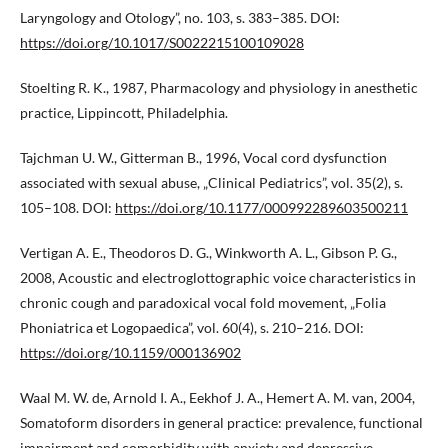
Laryngology and Otology”, no. 103, s. 383–385. DOI:
https://doi.org/10.1017/S0022215100109028
Stoelting R. K., 1987, Pharmacology and physiology in anesthetic
practice, Lippincott, Philadelphia.
Tajchman U. W., Gitterman B., 1996, Vocal cord dysfunction
associated with sexual abuse, „Clinical Pediatrics”, vol. 35(2), s.
105–108. DOI:
https://doi.org/10.1177/000992289603500211
Vertigan A. E., Theodoros D. G., Winkworth A. L., Gibson P. G.,
2008, Acoustic and electroglottographic voice characteristics in
chronic cough and paradoxical vocal fold movement, „Folia
Phoniatrica et Logopaedica”, vol. 60(4), s. 210–216. DOI:
https://doi.org/10.1159/000136902
Waal M. W. de, Arnold I. A., Eekhof J. A., Hemert A. M. van, 2004,
Somatoform disorders in general practice: prevalence, functional
impairment and comorbidity with anxiety and depressive