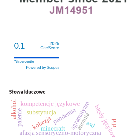
0.1
2025
CiteScore
7th percentile
Powered by Scopus
Słowa kluczowe
alkohol
agramatyzm
kompetencje językowe
błędy językowe
pandemia
palenie
substytucja
anomia
kohezja
dld
asd
minecraft
afazja sensoryczno‑motoryczna