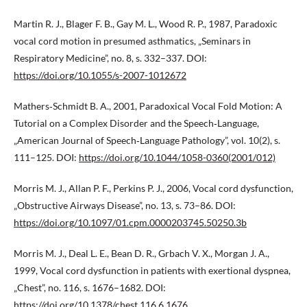
Martin R. J., Blager F. B., Gay M. L., Wood R. P., 1987, Paradoxic
vocal cord motion in presumed asthmatics, „Seminars in
Respiratory Medicine”, no. 8, s. 332–337. DOI:
https://doi.org/10.1055/s-2007-1012672
Mathers‑Schmidt B. A., 2001, Paradoxical Vocal Fold Motion: A
Tutorial on a Complex Disorder and the Speech‑Language,
„American Journal of Speech‑Language Pathology”, vol. 10(2), s.
111–125. DOI:
https://doi.org/10.1044/1058-0360(2001/012)
Morris M. J., Allan P. F., Perkins P. J., 2006, Vocal cord dysfunction,
„Obstructive Airways Disease”, no. 13, s. 73–86. DOI:
https://doi.org/10.1097/01.cpm.0000203745.50250.3b
Morris M. J., Deal L. E., Bean D. R., Grbach V. X., Morgan J. A.,
1999, Vocal cord dysfunction in patients with exertional dyspnea,
„Chest”, no. 116, s. 1676–1682. DOI:
https://doi.org/10.1378/chest.116.6.1676