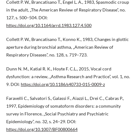
Collett P. W., Brancatisano T., Engel L. A., 1983, Spasmodic croup
in the adult, „The American Review of Respiratory Disease”, no.
127, s. 500–504. DOI:
https://doi.org/10.1164/arrd.1983.127.4.500
Collett P. W., Brancatisano T., Konno K., 1983, Changes in glottic
aperture during bronchial asthma, „American Review of
Respiratory Diseases”, no. 128, s. 719–723.
Dunn N. M., Katial R. K., Hoyte F. C.L., 2015, Vocal cord
dysfunction: a review, „Asthma Research and Practice”, vol. 1, no.
9. DOI:
https://doi.org/10.1186/s40733-015-0009-z
Faravelli C., Salvatori S., Galassi F., Aiazzi L., Drei C., Cabras P.,
1997, Epidemiology of somatoform disorders: a community
survey in Florence, „Social Psychiatry and Psychiatric
Epidemiology”, no. 32, s. 24–29. DOI:
https://doi.org/10.1007/BF00800664