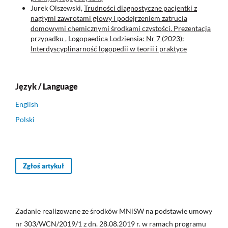
Jurek Olszewski,
Trudności diagnostyczne pacjentki z
nagłymi zawrotami głowy i podejrzeniem zatrucia
domowymi chemicznymi środkami czystości. Prezentacja
przypadku
,
Logopaedica Lodziensia: Nr 7 (2023):
Interdyscyplinarność logopedii w teorii i praktyce
Język / Language
English
Polski
Zgłoś artykuł
Zadanie realizowane ze środków MNiSW na podstawie umowy
nr 303/WCN/2019/1 z dn. 28.08.2019 r. w ramach programu