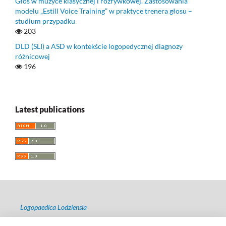
Głos w muzyce klasycznej i rozrywkowej. Zastosowania
modelu „Estill Voice Training” w praktyce trenera głosu –
studium przypadku
203
DLD (SLI) a ASD w kontekście logopedycznej diagnozy
różnicowej
196
Latest publications
Logopaedica Lodziensia
ISSN 2544-7238