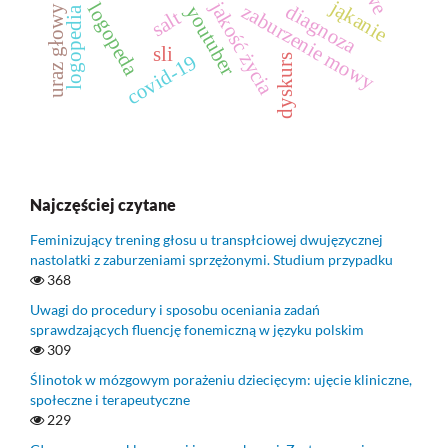
jąkanie
jakość życia
logopeda
diagnoza
zaburzenie mowy
youtuber
uraz głowy
logopedia
salt
sli
covid-19
dyskurs
Najczęściej czytane
Feminizujący trening głosu u transpłciowej dwujęzycznej
nastolatki z zaburzeniami sprzężonymi. Studium przypadku
368
Uwagi do procedury i sposobu oceniania zadań
sprawdzających fluencję fonemiczną w języku polskim
309
Ślinotok w mózgowym porażeniu dziecięcym: ujęcie kliniczne,
społeczne i terapeutyczne
229