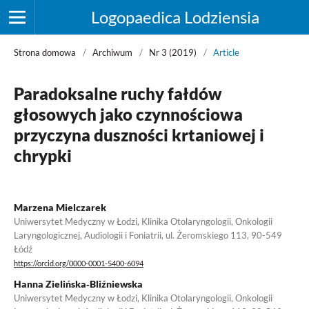
Logopaedica Lodziensia
Strona domowa
/
Archiwum
/
Nr 3 (2019)
/
Article
Paradoksalne ruchy fałdów
głosowych jako czynnościowa
przyczyna duszności krtaniowej i
chrypki
Marzena Mielczarek
Uniwersytet Medyczny w Łodzi, Klinika Otolaryngologii, Onkologii
Laryngologicznej, Audiologii i Foniatrii, ul. Żeromskiego 113, 90-549
Łódź
https://orcid.org/0000-0001-5400-6094
Hanna Zielińska‑Bliźniewska
Uniwersytet Medyczny w Łodzi, Klinika Otolaryngologii, Onkologii