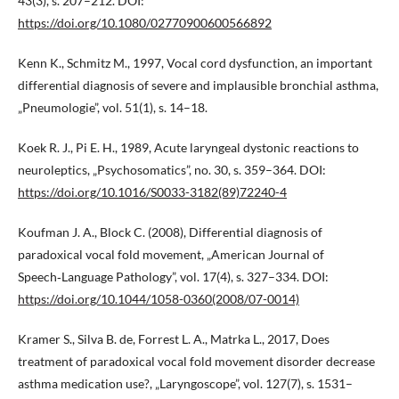
43(3), s. 207–212. DOI:
https://doi.org/10.1080/02770900600566892
Kenn K., Schmitz M., 1997, Vocal cord dysfunction, an important
differential diagnosis of severe and implausible bronchial asthma,
„Pneumologie”, vol. 51(1), s. 14–18.
Koek R. J., Pi E. H., 1989, Acute laryngeal dystonic reactions to
neuroleptics, „Psychosomatics”, no. 30, s. 359–364. DOI:
https://doi.org/10.1016/S0033-3182(89)72240-4
Koufman J. A., Block C. (2008), Differential diagnosis of
paradoxical vocal fold movement, „American Journal of
Speech‑Language Pathology”, vol. 17(4), s. 327–334. DOI:
https://doi.org/10.1044/1058-0360(2008/07-0014)
Kramer S., Silva B. de, Forrest L. A., Matrka L., 2017, Does
treatment of paradoxical vocal fold movement disorder decrease
asthma medication use?, „Laryngoscope”, vol. 127(7), s. 1531–