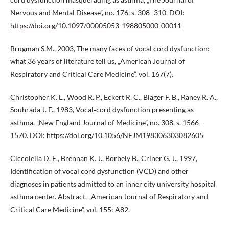
Nervous and Mental Disease”, no. 176, s. 308–310. DOI:
https://doi.org/10.1097/00005053-198805000-00011
Brugman S.M., 2003, The many faces of vocal cord dysfunction:
what 36 years of literature tell us, „American Journal of
Respiratory and Critical Care Medicine”, vol. 167(7).
Christopher K. L., Wood R. P., Eckert R. C., Blager F. B., Raney R. A.,
Souhrada J. F., 1983, Vocal‑cord dysfunction presenting as
asthma, „New England Journal of Medicine”, no. 308, s. 1566–
1570. DOI:
https://doi.org/10.1056/NEJM198306303082605
Ciccolella D. E., Brennan K. J., Borbely B., Criner G. J., 1997,
Identification of vocal cord dysfunction (VCD) and other
diagnoses in patients admitted to an inner city university hospital
asthma center. Abstract, „American Journal of Respiratory and
Critical Care Medicine”, vol. 155: A82.