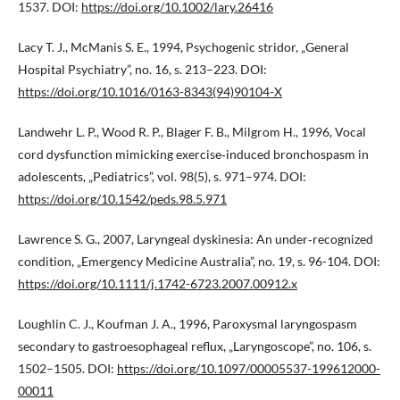
1537. DOI:
https://doi.org/10.1002/lary.26416
Lacy T. J., McManis S. E., 1994, Psychogenic stridor, „General
Hospital Psychiatry”, no. 16, s. 213–223. DOI:
https://doi.org/10.1016/0163-8343(94)90104-X
Landwehr L. P., Wood R. P., Blager F. B., Milgrom H., 1996, Vocal
cord dysfunction mimicking exercise‑induced bronchospasm in
adolescents, „Pediatrics”, vol. 98(5), s. 971–974. DOI:
https://doi.org/10.1542/peds.98.5.971
Lawrence S. G., 2007, Laryngeal dyskinesia: An under‑recognized
condition, „Emergency Medicine Australia”, no. 19, s. 96-104. DOI:
https://doi.org/10.1111/j.1742-6723.2007.00912.x
Loughlin C. J., Koufman J. A., 1996, Paroxysmal laryngospasm
secondary to gastroesophageal reflux, „Laryngoscope”, no. 106, s.
1502–1505. DOI:
https://doi.org/10.1097/00005537-199612000-
00011