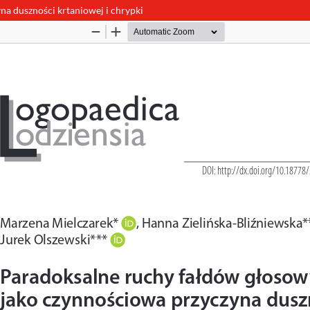
a duszności krtaniowej i chrypki