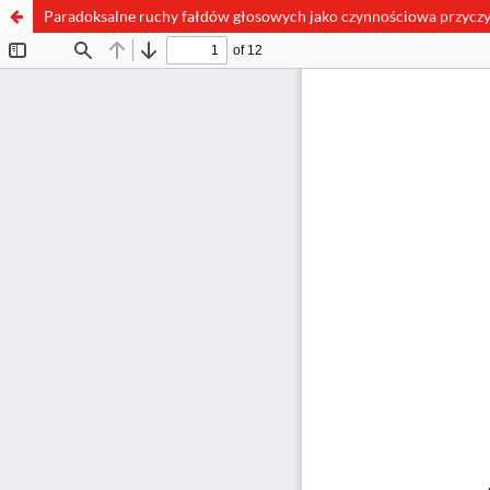
Paradoksalne ruchy fałdów głosowych jako czynnościowa przyczyn