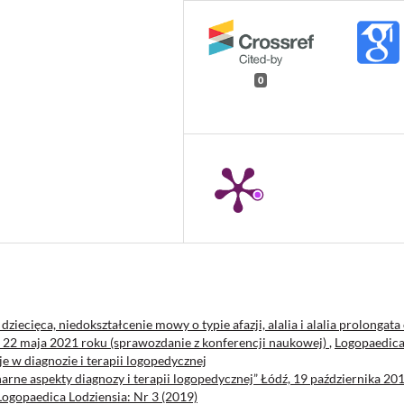
0
 dziecięca, niedokształcenie mowy o typie afazji, alalia i alalia prolongata
ź, 22 maja 2021 roku (sprawozdanie z konferencji naukowej)
,
Logopaedic
e w diagnozie i terapii logopedycznej
narne aspekty diagnozy i terapii logopedycznej” Łódź, 19 października 20
Logopaedica Lodziensia: Nr 3 (2019)