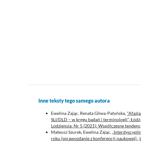
Inne teksty tego samego autora
Ewelina Zając, Renata Gliwa-Patyńska,
"Afazja
SLI/DLD – w kręgu badań i terminologii", Łód
Lodziensia: Nr 5 (2021): Współczesne tendencj
Mateusz Szurek, Ewelina Zając,
„Interdyscypli
roku (sprawozdanie z konferencji naukowej)
,