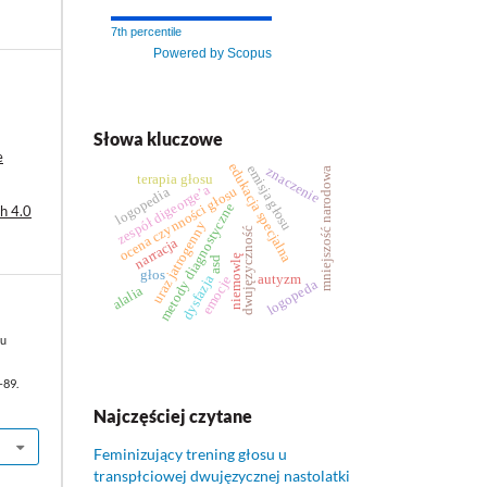
7th percentile
Powered by Scopus
Słowa kluczowe
e
edukacja specjalna
emisja głosu
znaczenie
mniejszość narodowa
terapia głosu
zespół digeorge’a
ocena czynności głosu
logopedia
metody diagnostyczne
h 4.0
uraz jatrogenny
dwujęzyczność
narracja
niemowlę
asd
głos
autyzm
dysfazja
emocje
logopeda
alalia
su
-89.
Najczęściej czytane
Feminizujący trening głosu u
transpłciowej dwujęzycznej nastolatki