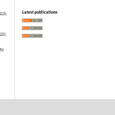
Latest publications
023):
25):
 Nr