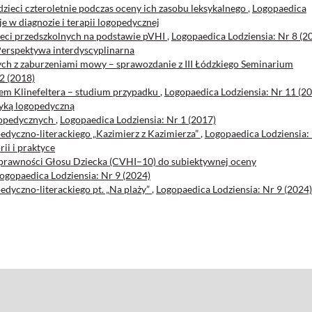
zieci czteroletnie podczas oceny ich zasobu leksykalnego
,
Logopaedica
e w diagnozie i terapii logopedycznej
eci przedszkolnych na podstawie pVHI
,
Logopaedica Lodziensia: Nr 8 (2
Perspektywa interdyscyplinarna
łych z zaburzeniami mowy – sprawozdanie z III Łódzkiego Seminarium
2 (2018)
em Klinefeltera – studium przypadku
,
Logopaedica Lodziensia: Nr 11 (20
tyką logopedyczną
gopedycznych
,
Logopaedica Lodziensia: Nr 1 (2017)
edyczno‑literackiego „Kazimierz z Kazimierza”
,
Logopaedica Lodziensia:
ii i praktyce
sprawności Głosu Dziecka (CVHI–10) do subiektywnej oceny
ogopaedica Lodziensia: Nr 9 (2024)
dyczno-literackiego pt. „Na plaży”
,
Logopaedica Lodziensia: Nr 9 (2024)