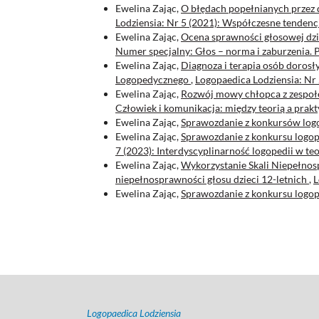
Ewelina Zając,
O błędach popełnianych przez d
Lodziensia: Nr 5 (2021): Współczesne tendencj
Ewelina Zając,
Ocena sprawności głosowej dzi
Numer specjalny: Głos – norma i zaburzenia. 
Ewelina Zając,
Diagnoza i terapia osób doros
Logopedycznego
,
Logopaedica Lodziensia: Nr 
Ewelina Zając,
Rozwój mowy chłopca z zespoł
Człowiek i komunikacja: między teorią a prak
Ewelina Zając,
Sprawozdanie z konkursów lo
Ewelina Zając,
Sprawozdanie z konkursu logop
7 (2023): Interdyscyplinarność logopedii w teor
Ewelina Zając,
Wykorzystanie Skali Niepełno
niepełnosprawności głosu dzieci 12-letnich
,
L
Ewelina Zając,
Sprawozdanie z konkursu logope
Logopaedica Lodziensia