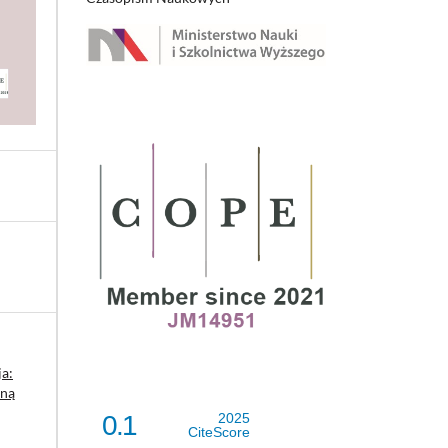
ja:
zną
0.1
2025
CiteScore