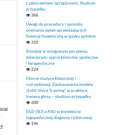
z zaburzeniami sprzężonymi. Studium
przypadku
366
Uwagi do procedury i sposobu
oceniania zadań sprawdzających
fluencję fonemiczną w języku polskim
310
Ślinotok w mózgowym porażeniu
dziecięcym: ujęcie kliniczne, społeczne
i terapeutyczne
224
Głos w muzyce klasycznej i
rozrywkowej. Zastosowania modelu
„Estill Voice Training” w praktyce
trenera głosu – studium przypadku
200
 oraz
DLD (SLI) a ASD w kontekście
a
logopedycznej diagnozy różnicowej
196
19