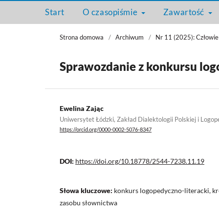
Start
O czasopiśmie
Zawartość
Strona domowa
/
Archiwum
/
Nr 11 (2025): Człowie
Sprawozdanie z konkursu logo
Ewelina Zając
Uniwersytet Łódzki, Zakład Dialektologii Polskiej i Logop
https://orcid.org/0000-0002-5076-8347
DOI:
https://doi.org/10.18778/2544-7238.11.19
Słowa kluczowe:
konkurs logopedyczno-literacki, k
zasobu słownictwa