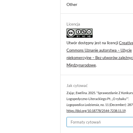
Other
Licencja
Utwór dostępny jest na licencji
Creativ
Commons Uznanie autorstwa – Użycie
niekomercyjne – Bez utworów zależnyc
Międzynarodowe
.
Jak cytować
Zając, Ewelina. 2025. “Sprawozdanie Z Konkur
Logopedyczno-Literackiego Pt. „O rybaku””.
Logopaedica Lodziensia
, no. 11 (December): 287
https://doi.org/10.18778/2544-7238.11.19
.
Formaty cytowań