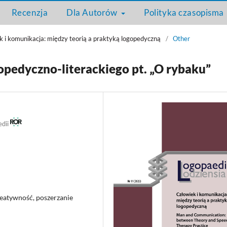
Recenzja
Dla Autorów
Polityka czasopisma
k i komunikacja: między teorią a praktyką logopedyczną
/
Other
pedyczno-literackiego pt. „O rybaku”
edii
reatywność, poszerzanie