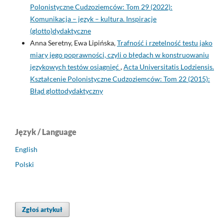
Polonistyczne Cudzoziemców: Tom 29 (2022):
Komunikacja – język – kultura. Inspiracje
(glotto)dydaktyczne
Anna Seretny, Ewa Lipińska,
Trafność i rzetelność testu jako
miary jego poprawności, czyli o błędach w konstruowaniu
językowych testów osiągnięć
,
Acta Universitatis Lodziensis.
Kształcenie Polonistyczne Cudzoziemców: Tom 22 (2015):
Błąd glottodydaktyczny
Język / Language
English
Polski
Zgłoś artykuł