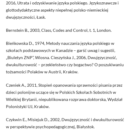
2016, Utrata i odzyskiwanie języka polskiego. Językoznawcze i
glottodydaktyczne aspekty niepełnej polsko-niemieckiej
dwujęzyczności, Łask.
Bernstein B., 2003, Class, Codes and Control, t. 1, London.
Bieńkowska D., 1974, Metody nauczania języka polskiego w
szkołach podstawowych w Kanadzie – garść uwag i sugestii,
„Biuletyn ZNP”, Wiosna. Cieszyńska J., 2006, Dwujęzyczność,
dwukulturowość – przekleństwo czy bogactwo? O poszukiwaniu
tożsamości Polaków w Austrii, Kraków.
Czeniek A., 2011, Stopień opanowania sprawności pisania przez
dzieci polonijne uczące się w Polskich Szkołach Sobotnich w
Wielkiej Brytanii, niepublikowana rozprawa doktorska, Wydział
Polonistyki UJ, Kraków.
Czykwin E., Misiejuk D., 2002, Dwujęzyczność i dwukulturowość
w perspektywie psychopedagogicznej, Białystok.