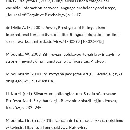
Luk G., Bialystok E., 2013, Bilingualism is not a categorical
variable: Interaction between language proficiency and usage,
„Journal of Cognitive Psychology”, s. 1–17.
de Mejía A.-M., 2002, Power, Prestige, and Bilingualism:
International Perspectives on Elite Bilingual Education; on-line:
searchworks.stanford.edu/view/4780297 [10.02.2015].
Miodunka W., 2003, Bilingwizm polsko-portugalski w Brazylii: w
stronę lingwistyki humanistycznej, Universitas, Kraków.
Miodunka W., 2010, Polszczyzna jako język drugi. Definicja języka
drugiego, w: J. S. Gruchała,
H. Kurek (red.), Silvarerum philologicarum. Studia ofiarowane
Profesor Marii Strycharskiej- -Brzezinie z okazji Jej jubileuszu,
Kraków, s. 233–245.
Miodunka i in. (red.), 2018, Nauczanie i promocja języka polskiego
w świecie. Diagnoza i perspektywy, Katowice.