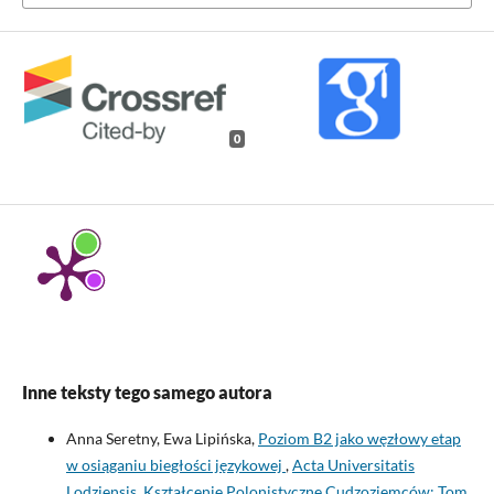
0
Inne teksty tego samego autora
Anna Seretny, Ewa Lipińska,
Poziom B2 jako węzłowy etap
w osiąganiu biegłości językowej
,
Acta Universitatis
Lodziensis. Kształcenie Polonistyczne Cudzoziemców: Tom