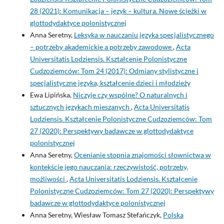
28 (2021): Komunikacja – język – kultura. Nowe ścieżki w
glottodydaktyce polonistycznej
Anna Seretny,
Leksyka w nauczaniu języka specjalistycznego
– potrzeby akademickie a potrzeby zawodowe
,
Acta
Universitatis Lodziensis. Kształcenie Polonistyczne
Cudzoziemców: Tom 24 (2017): Odmiany stylistyczne i
specjalistyczne języka, kształcenie dzieci i młodzieży
Ewa Lipińska,
Niczyje czy wspólne? O naturalnych i
sztucznych językach mieszanych
,
Acta Universitatis
Lodziensis. Kształcenie Polonistyczne Cudzoziemców: Tom
27 (2020): Perspektywy badawcze w glottodydaktyce
polonistycznej
Anna Seretny,
Ocenianie stopnia znajomości słownictwa w
kontekście jego nauczania: rzeczywistość, potrzeby,
możliwości
,
Acta Universitatis Lodziensis. Kształcenie
Polonistyczne Cudzoziemców: Tom 27 (2020): Perspektywy
badawcze w glottodydaktyce polonistycznej
Anna Seretny, Wiesław Tomasz Stefańczyk,
Polska