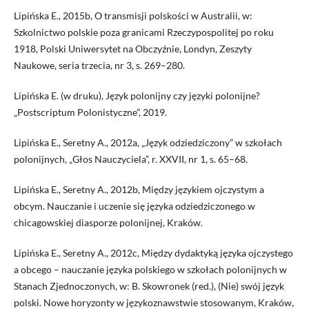
Lipińska E., 2015b, O transmisji polskości w Australii, w:
Szkolnictwo polskie poza granicami Rzeczypospolitej po roku
1918, Polski Uniwersytet na Obczyźnie, Londyn, Zeszyty
Naukowe, seria trzecia, nr 3, s. 269–280.
Lipińska E. (w druku), Język polonijny czy języki polonijne?
„Postscriptum Polonistyczne”, 2019.
Lipińska E., Seretny A., 2012a, „Język odziedziczony” w szkołach
polonijnych, „Głos Nauczyciela”, r. XXVII, nr 1, s. 65–68.
Lipińska E., Seretny A., 2012b, Między językiem ojczystym a
obcym. Nauczanie i uczenie się języka odziedziczonego w
chicagowskiej diasporze polonijnej, Kraków.
Lipińska E., Seretny A., 2012c, Między dydaktyką języka ojczystego
a obcego – nauczanie języka polskiego w szkołach polonijnych w
Stanach Zjednoczonych, w: B. Skowronek (red.), (Nie) swój język
polski. Nowe horyzonty w językoznawstwie stosowanym, Kraków,