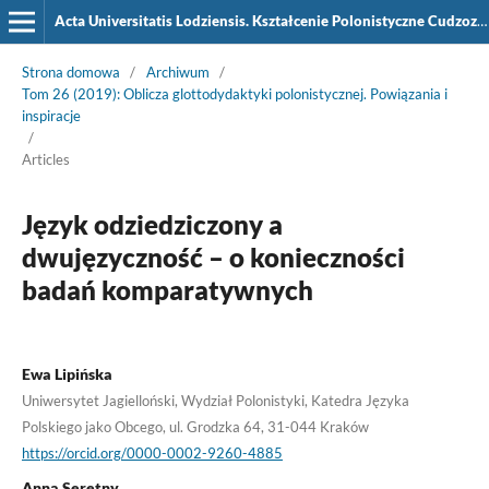
Acta Universitatis Lodziensis. Kształcenie Polonistyczne Cudzoziemców
Strona domowa
/
Archiwum
/
Tom 26 (2019): Oblicza glottodydaktyki polonistycznej. Powiązania i
inspiracje
/
Articles
Język odziedziczony a
dwujęzyczność – o konieczności
badań komparatywnych
Ewa Lipińska
Uniwersytet Jagielloński, Wydział Polonistyki, Katedra Języka
Polskiego jako Obcego, ul. Grodzka 64, 31-044 Kraków
https://orcid.org/0000-0002-9260-4885
Anna Seretny