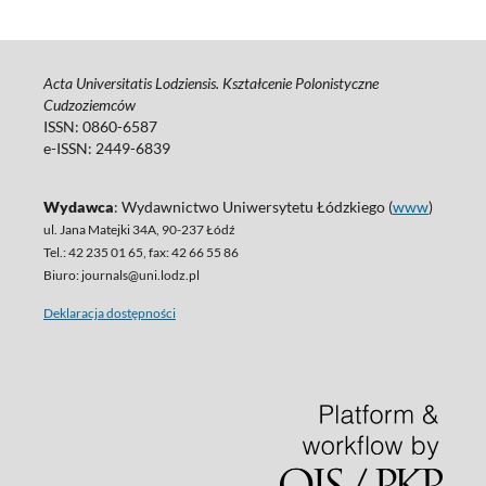
Acta Universitatis Lodziensis. Kształcenie Polonistyczne
Cudzoziemców
ISSN: 0860-6587
e-ISSN: 2449-6839
Wydawca
: Wydawnictwo Uniwersytetu Łódzkiego (
www
)
ul. Jana Matejki 34A, 90-237 Łódź
Tel.: 42 235 01 65, fax: 42 66 55 86
Biuro: journals@uni.lodz.pl
Deklaracja dostępności