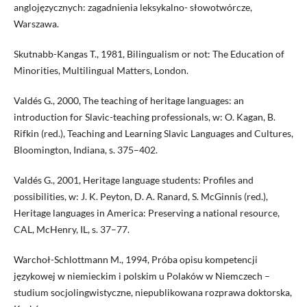
anglojęzycznych: zagadnienia leksykalno- słowotwórcze,
Warszawa.
Skutnabb-Kangas T., 1981, Bilingualism or not: The Education of
Minorities, Multilingual Matters, London.
Valdés G., 2000, The teaching of heritage languages: an
introduction for Slavic-teaching professionals, w: O. Kagan, B.
Rifkin (red.), Teaching and Learning Slavic Languages and Cultures,
Bloomington, Indiana, s. 375–402.
Valdés G., 2001, Heritage language students: Profiles and
possibilities, w: J. K. Peyton, D. A. Ranard, S. McGinnis (red.),
Heritage languages in America: Preserving a national resource,
CAL, McHenry, IL, s. 37–77.
Warchoł-Schlottmann M., 1994, Próba opisu kompetencji
językowej w niemieckim i polskim u Polaków w Niemczech –
studium socjolingwistyczne, niepublikowana rozprawa doktorska,