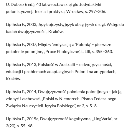
U. Dobesz (red.), 40 lat wrocławskiej glottodydaktyki
polonistycznej. Teoria i praktyka, Wrocław, s. 297–306.
Lipińska E., 2003, Język ojczysty, język obcy, język drugi. Wstęp do
badań dwujęzyczności, Kraków.
Lipińska E., 2007, Między ‘emigracją’ a ‘Polonią’ – pierwsze
pokolenie polonijne, „Prace Filologiczne”, t. LIII, s. 355–363.
Lipińska E., 2013, Polskość w Australii – o dwujęzyczności,
edukacji i problemach adaptacyjnych Polonii na antypodach,
Kraków.
Lipińska E., 2014, Dwujęzyczność pokolenia polonijnego – jak ją
zdobyć i zachować, „Polski w Niemczech. Pismo Federalnego
Związku Nauczycieli Języka Polskiego”, nr 2, s. 5–8.
Lipińska E., 2015a, Dwujęzyczność kognitywna, „LingVaria”, nr
2(20), s. 55–68.