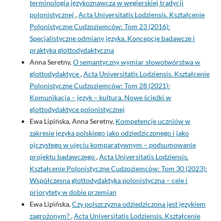
terminologia językoznawcza w węgierskiej tradycji
polonistycznej
,
Acta Universitatis Lodziensis. Kształcenie
Polonistyczne Cudzoziemców: Tom 23 (2016):
Specjalistyczne odmiany języka. Koncepcje badawcze i
praktyka glottodydaktyczna
Anna Seretny,
O semantyczny wymiar słowotwórstwa w
glottodydaktyce
,
Acta Universitatis Lodziensis. Kształcenie
Polonistyczne Cudzoziemców: Tom 28 (2021):
Komunikacja – język – kultura. Nowe ścieżki w
glottodydaktyce polonistycznej
Ewa Lipińska, Anna Seretny,
Kompetencje uczniów w
zakresie języka polskiego jako odziedziczonego i jako
ojczystego w ujęciu komparatywnym – podsumowanie
projektu badawczego
,
Acta Universitatis Lodziensis.
Kształcenie Polonistyczne Cudzoziemców: Tom 30 (2023):
Współczesna glottodydaktyka polonistyczna – cele i
priorytety w dobie przemian
Ewa Lipińska,
Czy polszczyzna odziedziczona jest językiem
zagrożonym?
,
Acta Universitatis Lodziensis. Kształcenie