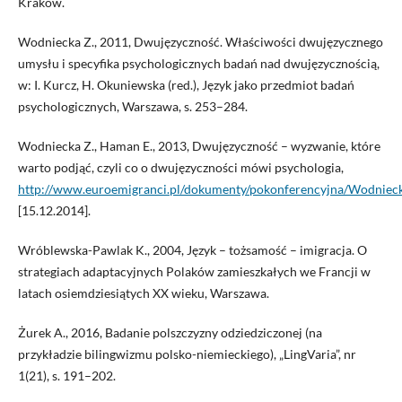
Kraków.
Wodniecka Z., 2011, Dwujęzyczność. Właściwości dwujęzycznego
umysłu i specyfika psychologicznych badań nad dwujęzycznością,
w: I. Kurcz, H. Okuniewska (red.), Język jako przedmiot badań
psychologicznych, Warszawa, s. 253–284.
Wodniecka Z., Haman E., 2013, Dwujęzyczność – wyzwanie, które
warto podjąć, czyli co o dwujęzyczności mówi psychologia,
http://www.euroemigranci.pl/dokumenty/pokonferencyjna/Wodnie
[15.12.2014].
Wróblewska-Pawlak K., 2004, Język – tożsamość – imigracja. O
strategiach adaptacyjnych Polaków zamieszkałych we Francji w
latach osiemdziesiątych XX wieku, Warszawa.
Żurek A., 2016, Badanie polszczyzny odziedziczonej (na
przykładzie bilingwizmu polsko-niemieckiego), „LingVaria”, nr
1(21), s. 191–202.