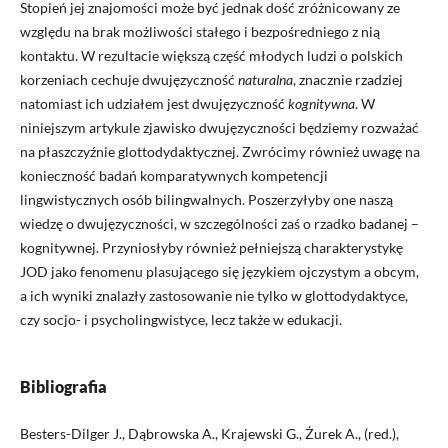
Stopień jej znajomości może być jednak dość zróżnicowany ze
względu na brak możliwości stałego i bezpośredniego z nią
kontaktu. W rezultacie większą część młodych ludzi o polskich
korzeniach cechuje dwujęzyczność
naturalna
, znacznie rzadziej
natomiast ich udziałem jest dwujęzyczność
kognitywna
. W
niniejszym artykule zjawisko dwujęzyczności będziemy rozważać
na płaszczyźnie glottodydaktycznej. Zwrócimy również uwagę na
konieczność badań komparatywnych kompetencji
lingwistycznych osób bilingwalnych. Poszerzyłyby one naszą
wiedzę o dwujęzyczności, w szczególności zaś o rzadko badanej –
kognitywnej. Przyniosłyby również pełniejszą charakterystykę
JOD jako fenomenu plasującego się językiem ojczystym a obcym,
a ich wyniki znalazły zastosowanie nie tylko w glottodydaktyce,
czy socjo- i psycholingwistyce, lecz także w edukacji.
Bibliografia
Besters-Dilger J., Dąbrowska A., Krajewski G., Żurek A., (red.),