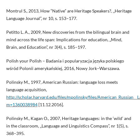
Montrul S., 2013, How “Native” are Heritage Speakers?, „Heritage
Language Journal”, nr 10, s. 153–177.
Petitto L. A., 2009, New discoveries from the bilingual brain and
mind across the life span: Implications for education, „Mind,
Brain, and Education”, nr 3(4), s. 185–197.
Polish your Polish – Badania i popularyzacja języka polskiego
wśród Polonii amerykańskiej, 2016, Nowy Jork–Warszawa.
Polinsky M., 1997, American Russian: language loss meets
language acquisition,
http://scholar.harvard.edu/files/mpolinsky/files/American_Russian_
m=1360038984
[11.12.2016].
Polinsky M., Kagan O., 2007, Heritage languages: in the ‘wild’ and
in the classroom, „Language and Linguistics Compass”, nr 1(5), s.
368–395.