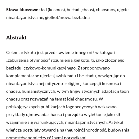
Słowa kluczowe:
ład (kosmos), bezład (chaos), chaosmos, ujęcie
nieantagonistyczne, giełkot/mowa bezładna
Abstrakt
Celem artykułu jest przedstawienie innego niż w kategorii
„zaburzenia płynności” rozumienia giełkotu, tj. jako złożonego
bezładu językowo‑komunikacyjnego. Zaproponowano
komplementarne ujęcie zjawisk ładu i be-zładu, nawiązując do
nieantagonistycznej mityczno‑religijnej koncepcji kosmosu i
chaosu, humanistycznych, w tym lingwistycznych adaptacji teorii
chaosu oraz rozważań na temat idei chaosmosu. W
polskojęzycznych publikacjach logopedycznych wskazano
przykłady ujmowania chaosu i porządku w giełkocie jako sił
wzajemnie się warunkujących, nieantagonistycznych. Artykuł
wieńczą postulaty otwarcia na (neuro)różnorodność, budowania
pomostów pomiędzy różnymi porządkami