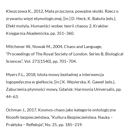
Kleszczowa K., 2012, Mała przyczyna, poważne skutki. Rzecz o
zrywaniu więzi etymologicznej, [in:] D. Heck, K. Bakuła (eds.),
Efekt motyla. Humaniści wobec teorii chaosu 2, Kraków:
Księgarnia Akademicka, pp. 351–360.
Mitchener W., Nowak M., 2004, Chaos and Language,
“Proceedings of The Royal Society of London. Series B, Biological
Sciences”, Vol. 271(1540), pp. 701–704.
Myers F.L., 2018, Istota mowy bezładnej a interwencja
logopedyczna w giełkocie, [in:] K. Węsierska, K. Gaweł (eds.),
Zaburzenia płynności mowy, Gdańsk: Harmonia Universalis, pp.
44–63.
Ochman J., 2017, Kosmos‑chaos jako kategorie ontologiczne
filozofii bezpieczeństwa, “Kultura Bezpieczeństwa. Nauka –
Praktyka – Refleksje”, No. 25, pp. 185–219.