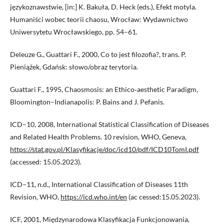
językoznawstwie, [in:] K. Bakuła, D. Heck (eds.), Efekt motyla.
Humaniści wobec teorii chaosu, Wrocław: Wydawnictwo
Uniwersytetu Wrocławskiego, pp. 54–61.
Deleuze G., Guattari F., 2000, Co to jest filozofia?, trans. P.
Pieniążek, Gdańsk: słowo/obraz terytoria.
Guattari F., 1995, Chaosmosis: an Ethico‑aesthetic Paradigm,
Bloomington–Indianapolis: P. Bains and J. Pefanis.
ICD–10, 2008, International Statistical Classification of Diseases
and Related Health Problems. 10 revision, WHO, Geneva,
https://stat.gov.pl/Klasyfikacje/doc/icd10/pdf/ICD10TomI.pdf
(accessed: 15.05.2023).
ICD–11, n.d., International Classification of Diseases 11th
Revision, WHO,
https://icd.who.int/en
(ac cessed:15.05.2023).
ICF, 2001, Międzynarodowa Klasyfikacja Funkcjonowania,