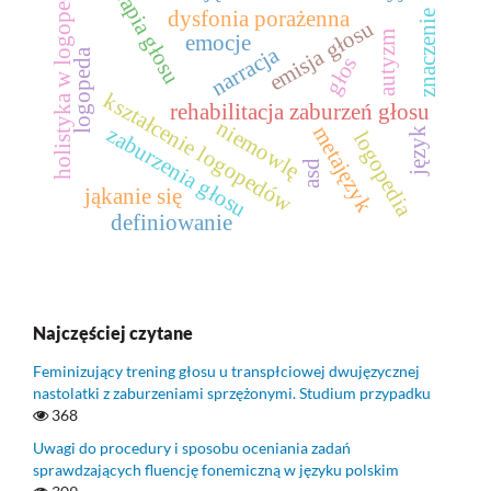
terapia głosu
holistyka w logopedii
dysfonia porażenna
znaczenie
emisja głosu
autyzm
emocje
narracja
logopeda
głos
kształcenie logopedów
rehabilitacja zaburzeń głosu
niemowlę
metajęzyk
zaburzenia głosu
język
logopedia
asd
jąkanie się
definiowanie
Najczęściej czytane
Feminizujący trening głosu u transpłciowej dwujęzycznej
nastolatki z zaburzeniami sprzężonymi. Studium przypadku
368
Uwagi do procedury i sposobu oceniania zadań
sprawdzających fluencję fonemiczną w języku polskim