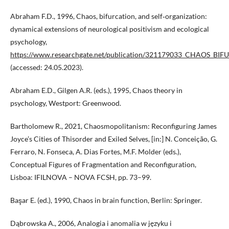
Abraham F.D., 1996, Chaos, bifurcation, and self‑organization:
dynamical extensions of neurological positivism and ecological
psychology,
https://www.researchgate.net/publication/321179033_CH
(accessed: 24.05.2023).
Abraham E.D., Gilgen A.R. (eds.), 1995, Chaos theory in
psychology, Westport: Greenwood.
Bartholomew R., 2021, Chaosmopolitanism: Reconfiguring James
Joyce’s Cities of Thisorder and Exiled Selves, [in:] N. Conceição, G.
Ferraro, N. Fonseca, A. Dias Fortes, M.F. Molder (eds.),
Conceptual Figures of Fragmentation and Reconfiguration,
Lisboa: IFILNOVA – NOVA FCSH, pp. 73–99.
Başar E. (ed.), 1990, Chaos in brain function, Berlin: Springer.
Dąbrowska A., 2006, Analogia i anomalia w języku i