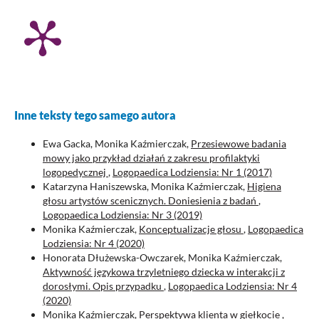
Inne teksty tego samego autora
Ewa Gacka, Monika Kaźmierczak,
Przesiewowe badania
mowy jako przykład działań z zakresu profilaktyki
logopedycznej
,
Logopaedica Lodziensia: Nr 1 (2017)
Katarzyna Haniszewska, Monika Kaźmierczak,
Higiena
głosu artystów scenicznych. Doniesienia z badań
,
Logopaedica Lodziensia: Nr 3 (2019)
Monika Kaźmierczak,
Konceptualizacje głosu
,
Logopaedica
Lodziensia: Nr 4 (2020)
Honorata Dłużewska-Owczarek, Monika Kaźmierczak,
Aktywność językowa trzyletniego dziecka w interakcji z
dorosłymi. Opis przypadku
,
Logopaedica Lodziensia: Nr 4
(2020)
Monika Kaźmierczak,
Perspektywa klienta w giełkocie
,