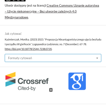
Utwór dostępny jest na licencji
Creative Commons Uznanie autorstwa
– Użycie niekomercyjne – Bez utworów zależnych 4.0
Międzynarodowe
.
Jak cytować
Kaźmierczak, Monika. (2023) 2023. “Propozycja Nieantagonistycznego ujęcia bezładu
I porządku W giełkocie”.
Logopaedica Lodziensia
, no. 7 (December): 67-78.
https://doi.org/10.18778/2544-7238.07.05
.
Formaty cytowań
0