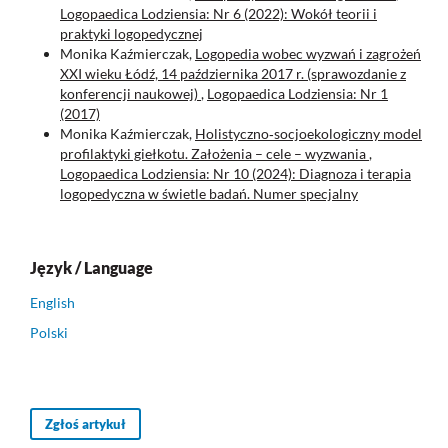
Logopaedica Lodziensia: Nr 6 (2022): Wokół teorii i
praktyki logopedycznej
Monika Kaźmierczak,
Logopedia wobec wyzwań i zagrożeń
XXI wieku Łódź, 14 października 2017 r. (sprawozdanie z
konferencji naukowej)
,
Logopaedica Lodziensia: Nr 1
(2017)
Monika Kaźmierczak,
Holistyczno‑socjoekologiczny model
profilaktyki giełkotu. Założenia – cele – wyzwania
,
Logopaedica Lodziensia: Nr 10 (2024): Diagnoza i terapia
logopedyczna w świetle badań. Numer specjalny
Język / Language
English
Polski
Zgłoś artykuł