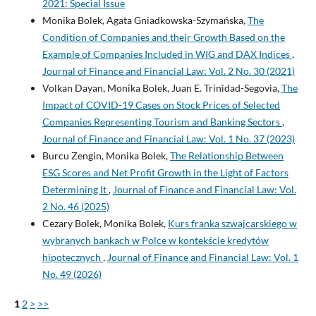
2021: Special Issue
Monika Bolek, Agata Gniadkowska-Szymańska,
The
Condition of Companies and their Growth Based on the
Example of Companies Included in WIG and DAX Indices
,
Journal of Finance and Financial Law: Vol. 2 No. 30 (2021)
Volkan Dayan, Monika Bolek, Juan E. Trinidad-Segovia,
The
Impact of COVID-19 Cases on Stock Prices of Selected
Companies Representing Tourism and Banking Sectors
,
Journal of Finance and Financial Law: Vol. 1 No. 37 (2023)
Burcu Zengin, Monika Bolek,
The Relationship Between
ESG Scores and Net Profit Growth in the Light of Factors
Determining It
,
Journal of Finance and Financial Law: Vol.
2 No. 46 (2025)
Cezary Bolek, Monika Bolek,
Kurs franka szwajcarskiego w
wybranych bankach w Polce w kontekście kredytów
hipotecznych
,
Journal of Finance and Financial Law: Vol. 1
No. 49 (2026)
1
2
>
>>