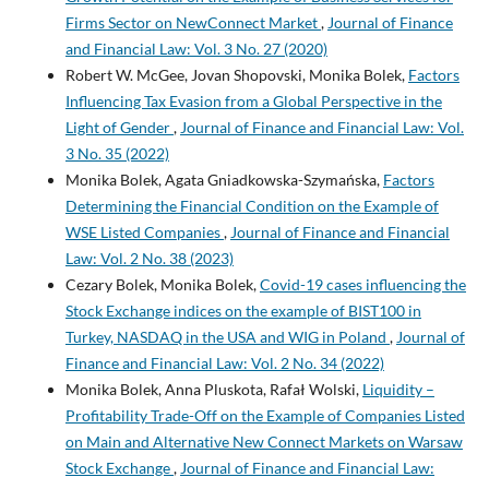
Firms Sector on NewConnect Market
,
Journal of Finance
and Financial Law: Vol. 3 No. 27 (2020)
Robert W. McGee, Jovan Shopovski, Monika Bolek,
Factors
Influencing Tax Evasion from a Global Perspective in the
Light of Gender
,
Journal of Finance and Financial Law: Vol.
3 No. 35 (2022)
Monika Bolek, Agata Gniadkowska-Szymańska,
Factors
Determining the Financial Condition on the Example of
WSE Listed Companies
,
Journal of Finance and Financial
Law: Vol. 2 No. 38 (2023)
Cezary Bolek, Monika Bolek,
Covid-19 cases influencing the
Stock Exchange indices on the example of BIST100 in
Turkey, NASDAQ in the USA and WIG in Poland
,
Journal of
Finance and Financial Law: Vol. 2 No. 34 (2022)
Monika Bolek, Anna Pluskota, Rafał Wolski,
Liquidity –
Profitability Trade-Off on the Example of Companies Listed
on Main and Alternative New Connect Markets on Warsaw
Stock Exchange
,
Journal of Finance and Financial Law: