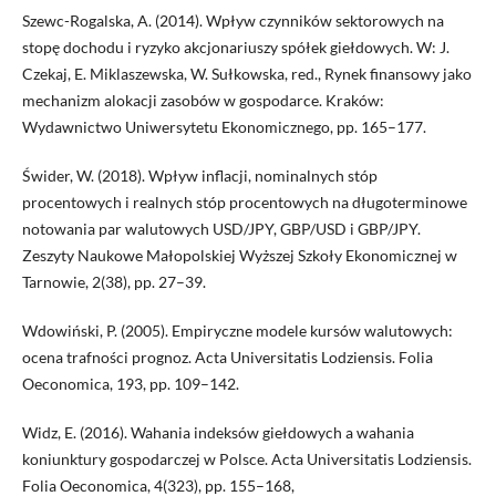
Szewc-Rogalska, A. (2014). Wpływ czynników sektorowych na
stopę dochodu i ryzyko akcjonariuszy spółek giełdowych. W: J.
Czekaj, E. Miklaszewska, W. Sułkowska, red., Rynek finansowy jako
mechanizm alokacji zasobów w gospodarce. Kraków:
Wydawnictwo Uniwersytetu Ekonomicznego, pp. 165–177.
Świder, W. (2018). Wpływ inflacji, nominalnych stóp
procentowych i realnych stóp procentowych na długoterminowe
notowania par walutowych USD/JPY, GBP/USD i GBP/JPY.
Zeszyty Naukowe Małopolskiej Wyższej Szkoły Ekonomicznej w
Tarnowie, 2(38), pp. 27–39.
Wdowiński, P. (2005). Empiryczne modele kursów walutowych:
ocena trafności prognoz. Acta Universitatis Lodziensis. Folia
Oeconomica, 193, pp. 109–142.
Widz, E. (2016). Wahania indeksów giełdowych a wahania
koniunktury gospodarczej w Polsce. Acta Universitatis Lodziensis.
Folia Oeconomica, 4(323), pp. 155–168,