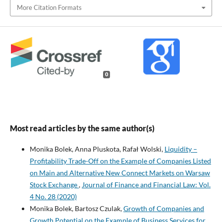
More Citation Formats
0
Most read articles by the same author(s)
Monika Bolek, Anna Pluskota, Rafał Wolski,
Liquidity –
Profitability Trade-Off on the Example of Companies Listed
on Main and Alternative New Connect Markets on Warsaw
Stock Exchange
,
Journal of Finance and Financial Law: Vol.
4 No. 28 (2020)
Monika Bolek, Bartosz Czulak,
Growth of Companies and
Growth Potential on the Example of Business Services for