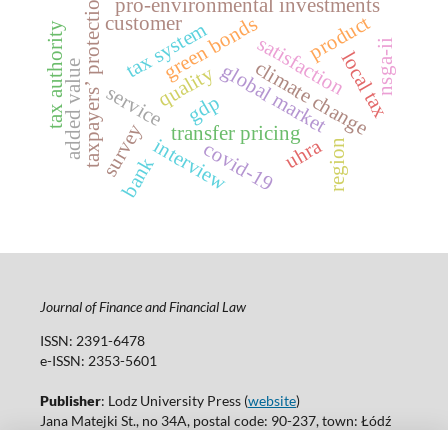
taxpayersʼ protection
pro-environmental investments
product
green bonds
customer
tax system
tax authority
satisfaction
nsga-ii
local tax
climate change
added value
global market
quality
service
gdp
survey
transfer pricing
uhra
interview
region
covid-19
bank
Journal of Finance and Financial Law
ISSN: 2391-6478
e-ISSN: 2353-5601
Publisher
: Lodz University Press (
website
)
Jana Matejki St., no 34A, postal code: 90-237, town: Łódź
Tel.: 42 235 01 65, fax: 42 66 55 86