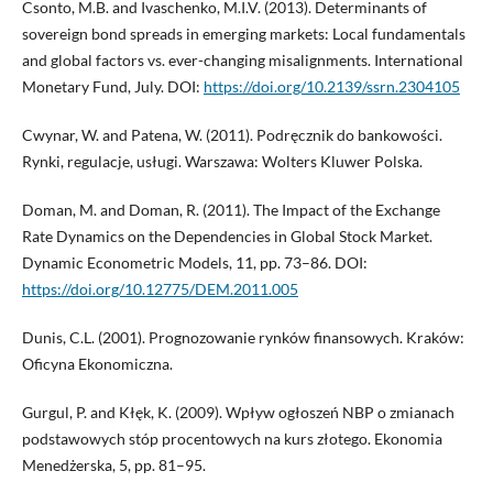
Csonto, M.B. and Ivaschenko, M.I.V. (2013). Determinants of
sovereign bond spreads in emerging markets: Local fundamentals
and global factors vs. ever-changing misalignments. International
Monetary Fund, July. DOI:
https://doi.org/10.2139/ssrn.2304105
Cwynar, W. and Patena, W. (2011). Podręcznik do bankowości.
Rynki, regulacje, usługi. Warszawa: Wolters Kluwer Polska.
Doman, M. and Doman, R. (2011). The Impact of the Exchange
Rate Dynamics on the Dependencies in Global Stock Market.
Dynamic Econometric Models, 11, pp. 73–86. DOI:
https://doi.org/10.12775/DEM.2011.005
Dunis, C.L. (2001). Prognozowanie rynków finansowych. Kraków:
Oficyna Ekonomiczna.
Gurgul, P. and Kłęk, K. (2009). Wpływ ogłoszeń NBP o zmianach
podstawowych stóp procentowych na kurs złotego. Ekonomia
Menedżerska, 5, pp. 81–95.