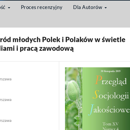
ość
Proces recenzyjny
Dla Autorów
łodzi dorośli w czasach ponowoczesności w analizach socjologicznych
/
Arty
śród młodych Polek i Polaków w świetle
udiami i pracą zawodową
arszawa
arszawa
arszawa