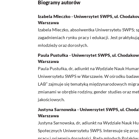
Biogramy autorów
Izabela Mleczko - Uniwersytet SWPS, ul. Chodako
Warszawa
Izabela Mleczko, absolwentka Uniwersytetu SWPS; sp
zagadnieniach rynku pracy i edukacji. Jest prakty
młodzieży oraz dorosłych.
Paula Pustułka - Uniwersytet SWPS, ul. Chodakow
Warszawa
Paula Pustułka, dr, adiunkt na Wydziale Nauk Human
Uniwersytetu SWPS w Warszawie. W ośrodku bada
LAB” zajmuje się tematyką międzynarodowych migrac
zmianami w obrębie rodziny, gender studies oraz me
jakościowych.
Justyna Sarnowska - Uniwersytet SWPS, ul. Chod
Warszawa
Justyna Sarnowska, dr, adiunkt na Wydziale Nauk H
Społecznych Uniwersytetu SWPS. Interesuje się pro
pracy i osiągania dorosłości. Bada młodych Polakó