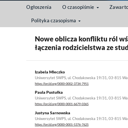
Ogłoszenia
O czasopiśmie
Zawart
Polityka czasopisma
Strona domowa
/
Archiwum
/
Tom 15 Nr 4 (2019): M
Nowe oblicza konfliktu ról w
łączenia rodzicielstwa ze st
Izabela Mleczko
Uniwersytet SWPS, ul. Chodakowska 19/31, 03-815 W
https://orcid.org/0000-0002-3734-7951
Paula Pustułka
Uniwersytet SWPS, ul. Chodakowska 19/31, 03-815 W
https://orcid.org/0000-0001-6679-0365
Justyna Sarnowska
Uniwersytet SWPS, ul. Chodakowska 19/31, 03-815 W
https://orcid.org/0000-0001-5376-7625