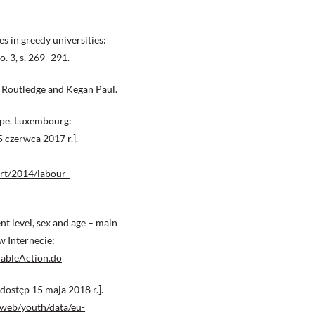
es in greedy universities:
o. 3, s. 269–291.
 Routledge and Kegan Paul.
ope. Luxembourg:
 czerwca 2017 r.].
rt/2014/labour-
t level, sex and age – main
w Internecie:
TableAction.do
[dostęp 15 maja 2018 r.].
/web/youth/data/eu-