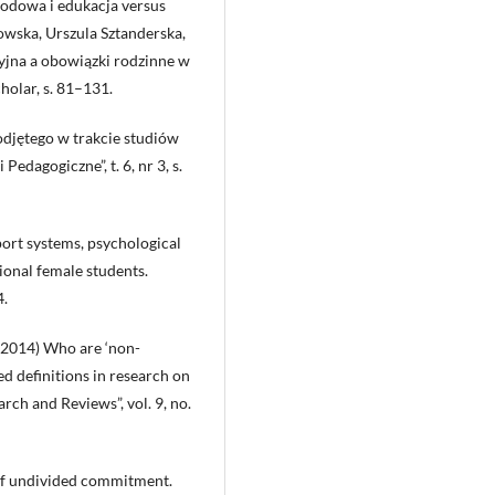
wodowa i edukacja versus
owska, Urszula Sztanderska,
yjna a obowiązki rodzinne w
olar, s. 81–131.
djętego w trakcie studiów
Pedagogiczne”, t. 6, nr 3, s.
rt systems, psychological
onal female students.
4.
(2014) Who are ‘non-
ed definitions in research on
rch and Reviews”, vol. 9, no.
 of undivided commitment.