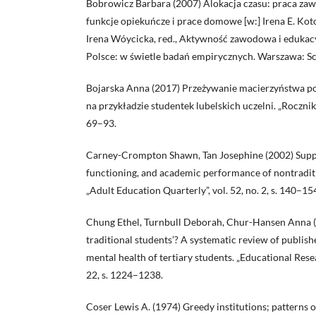
Bobrowicz Barbara (2007) Alokacja czasu: praca za
funkcje opiekuńcze i prace domowe [w:] Irena E. Kot
Irena Wóycicka, red., Aktywność zawodowa i edukac
Polsce: w świetle badań empirycznych. Warszawa: Sch
Bojarska Anna (2017) Przeżywanie macierzyństwa po
na przykładzie studentek lubelskich uczelni. „Roczniki 
69–93.
Carney-Crompton Shawn, Tan Josephine (2002) Suppo
functioning, and academic performance of nontraditi
„Adult Education Quarterly”, vol. 52, no. 2, s. 140–15
Chung Ethel, Turnbull Deborah, Chur-Hansen Anna 
traditional students’? A systematic review of publish
mental health of tertiary students. „Educational Resea
22, s. 1224–1238.
Coser Lewis A. (1974) Greedy institutions; patterns