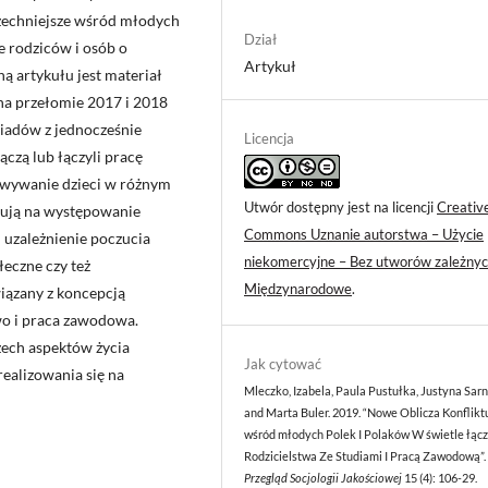
zechniejsze wśród młodych
Dział
e rodziców i osób o
Artykuł
ą artykułu jest materiał
a przełomie 2017 i 2018
iadów z jednocześnie
Licencja
czą lub łączyli pracę
wywanie dzieci w różnym
Utwór dostępny jest na licencji
Creativ
zują na występowanie
Commons Uznanie autorstwa – Użycie
i uzależnienie poczucia
niekomercyjne – Bez utworów zależnyc
łeczne czy też
Międzynarodowe
.
owiązany z koncepcją
two i praca zawodowa.
zech aspektów życia
Jak cytować
ealizowania się na
Mleczko, Izabela, Paula Pustułka, Justyna Sar
and Marta Buler. 2019. “Nowe Oblicza Konfliktu
wśród młodych Polek I Polaków W świetle łąc
Rodzicielstwa Ze Studiami I Pracą Zawodową”.
Przegląd Socjologii Jakościowej
15 (4): 106-29.