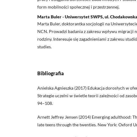
form mobilności społecznej i przestrzennej.
Marta Buler - Uniwersytet SWPS, ul. Chodakowsk
Marta Buler, doktorantka socjologii na Uniwersytec
NCN. Prowadzi badania z zakresu wpływu migracji na
rodziny. Interesuje się zagadnieniami z zakresu stud
studies.
Bibliografia
Anielska Agnieszka (2017) Edukacja dorosłych w ofer
Strategie uczelni w świetle teorii zależności od zasobów
94–108.
Arnett Jeffrey Jensen (2014) Emerging adulthood: T
late teens through the twenties. New York: Oxford Un