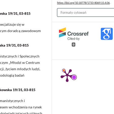
https://doi.org/10.18778/1733-8069.15.4.06
.
Formaty cytowań
wska 19/31, 03-815
ecjalizuje się w
kującym doradcą zawodowym
0
ska 19/31, 03-815
istycznych i Społecznych
wczym „Młodzi w Centrum
ji, życiem młodych ludzi,
todologią badań
akowska 19/31, 03-815
umanistycznych i
cesem wchodzenia na rynek
w doświadczających różnych