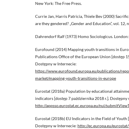
New York: The Free Press.
Currie Jan, Harris Patricia, Thiele Bev (2000) Sacrific
are they gendered? „Gender and Education”, vol. 12, n
Dahrendorf Ralf (1973) Homo Sociologicus. London:
Eurofound (2014) Mapping youth transitions in Eur
Publications Office of the European Union [dostęp 15
Dostępny w Internecie:
https://www.eurofound.europa.eu/publications/repo
market/mapping-youth-transitions-in-europe
Eurostat (2018a) Population by educational attainmen
indicators [dostęp 7 października 2018 r.]. Dostępny 
http://appsso.eurostat.ec.europa.eu/nui/submitView
Eurostat (2018b) EU Indicators in the Field of Youth 
Dostępny w Internecie:
http://ec.europa.eu/eurostat