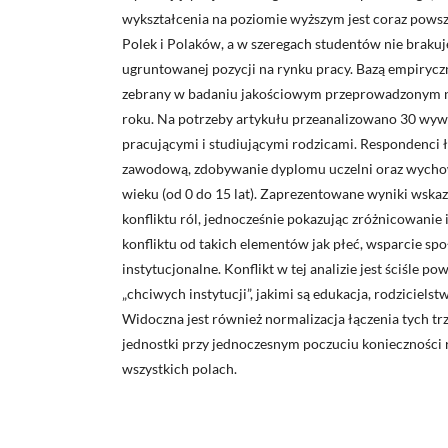
wykształcenia na poziomie wyższym jest coraz pows
Polek i Polaków, a w szeregach studentów nie brakuj
ugruntowanej pozycji na rynku pracy. Bazą empiryczn
zebrany w badaniu jakościowym przeprowadzonym n
roku. Na potrzeby artykułu przeanalizowano 30 wyw
pracującymi i studiującymi rodzicami. Respondenci łą
zawodową, zdobywanie dyplomu uczelni oraz wycho
wieku (od 0 do 15 lat). Zaprezentowane wyniki wska
konfliktu ról, jednocześnie pokazując zróżnicowanie 
konfliktu od takich elementów jak płeć, wsparcie spo
instytucjonalne. Konflikt w tej analizie jest ściśle p
„chciwych instytucji”, jakimi są edukacja, rodziciels
Widoczna jest również normalizacja łączenia tych tr
jednostki przy jednoczesnym poczuciu konieczności r
wszystkich polach.