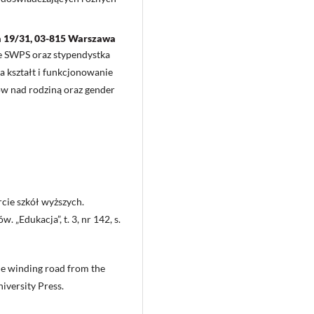
a 19/31, 03-815 Warszawa
ie SWPS oraz stypendystka
 kształt i funkcjonowanie
iów nad rodziną oraz gender
cie szkół wyższych.
. „Edukacja”, t. 3, nr 142, s.
he winding road from the
iversity Press.