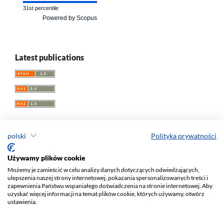
31st percentile
Powered by Scopus
Latest publications
polski
Polityka prywatności
Przegląd Socjologii Jakościowej
Używamy plików cookie
Możemy je zamieścić w celu analizy danych dotyczących odwiedzających,
e-ISSN 1733-8069
ulepszenia naszej strony internetowej, pokazania spersonalizowanych treści i
Redaktor naczelny: Krzysztof Tomasz Konecki
zapewnienia Państwu wspaniałego doświadczenia na stronie internetowej. Aby
uzyskać więcej informacji na temat plików cookie, których używamy, otwórz
Wydawca: Wydawnictwo Uniwersytetu Łódzkiego (
www
)
ustawienia.
Jana Matejki St., no 34A, 90-237 Łódź, Poland
Tel.: 42 235 01 65, fax: 42 66 55 86