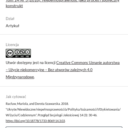
konstrukt
Dział
Artykuł
Licencja
Utwór dostępny jest na licencji
Creative Commons Uznanie autorstwa
– Użycie niekomercyjne – Bez utworów zależnych 4.0
Międzynarodowe
.
Jak cytować
Racław, Mariola, and Dorota Szawarska. 2018.
“Ukryte/Niewidoczne/niepełnosprawności/a/Polityka/tożsamości/I/Etykietowania/
W/życiu/Codziennym”.
Przegląd Socjologii Jakościowej
14 (3): 30-46.
https://doi.org/10.18778/1733-8069.14.3.03
.