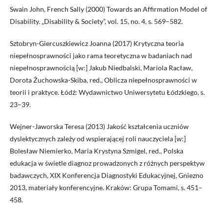
Swain John, French Sally (2000) Towards an Affirmation Model of
Disability. „Disability & Society”, vol. 15, no. 4, s. 569–582.
Sztobryn-Giercuszkiewicz Joanna (2017) Krytyczna teoria
niepełnosprawności jako rama teoretyczna w badaniach nad
niepełnosprawnością [w:] Jakub Niedbalski, Mariola Racław,
Dorota Żuchowska-Skiba, red., Oblicza niepełnosprawności w
teorii i praktyce. Łódź: Wydawnictwo Uniwersytetu Łódzkiego, s.
23–39.
Wejner-Jaworska Teresa (2013) Jakość kształcenia uczniów
dyslektycznych zależy od wspierającej roli nauczyciela [w:]
Bolesław Niemierko, Maria Krystyna Szmigel, red., Polska
edukacja w świetle diagnoz prowadzonych z różnych perspektyw
badawczych, XIX Konferencja Diagnostyki Edukacyjnej, Gniezno
2013, materiały konferencyjne. Kraków: Grupa Tomami, s. 451–
458.