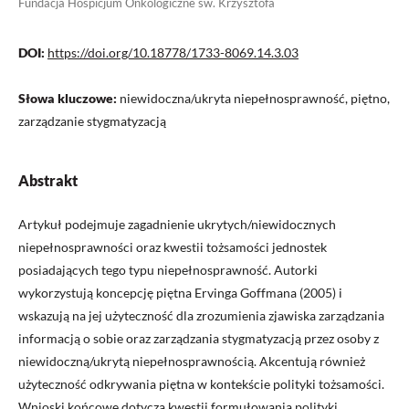
Fundacja Hospicjum Onkologiczne św. Krzysztofa
DOI:
https://doi.org/10.18778/1733-8069.14.3.03
Słowa kluczowe:
niewidoczna/ukryta niepełnosprawność, piętno,
zarządzanie stygmatyzacją
Abstrakt
Artykuł podejmuje zagadnienie ukrytych/niewidocznych
niepełnosprawności oraz kwestii tożsamości jednostek
posiadających tego typu niepełnosprawność. Autorki
wykorzystują koncepcję piętna Ervinga Goffmana (2005) i
wskazują na jej użyteczność dla zrozumienia zjawiska zarządzania
informacją o sobie oraz zarządzania stygmatyzacją przez osoby z
niewidoczną/ukrytą niepełnosprawnością. Akcentują również
użyteczność odkrywania piętna w kontekście polityki tożsamości.
Wnioski końcowe dotyczą kwestii formułowania polityki