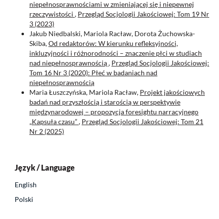
niepełnosprawnościami w zmieniającej się i niepewnej
rzeczywistości
,
Przegląd Socjologii Jakościowej: Tom 19 Nr
3 (2023)
Jakub Niedbalski, Mariola Racław, Dorota Żuchowska-
Skiba,
Od redaktorów: W kierunku refleksyjności,
inkluzyjności i różnorodności – znaczenie płci w studiach
nad niepełnosprawnością
,
Przegląd Socjologii Jakościowej:
Tom 16 Nr 3 (2020): Płeć w badaniach nad
niepełnosprawnością
Maria Łuszczyńska, Mariola Racław,
Projekt jakościowych
badań nad przyszłością i starością w perspektywie
międzynarodowej – propozycja foresightu narracyjnego
„Kapsuła czasu”
,
Przegląd Socjologii Jakościowej: Tom 21
Nr 2 (2025)
Język / Language
English
Polski