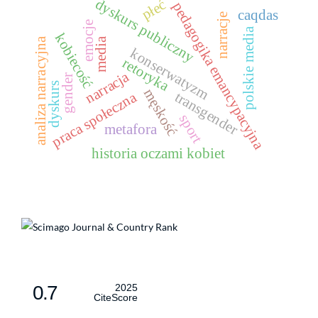
dyskurs publiczny
płeć
pedagogika emancypacyjna
caqdas
narracje
emocje
polskie media
kobiecość
media
analiza narracyjna
konserwatyzm
retoryka
narracja
gender
dyskurs
męskość
transgender
praca społeczna
sport
metafora
historia oczami kobiet
0.7
2025
CiteScore