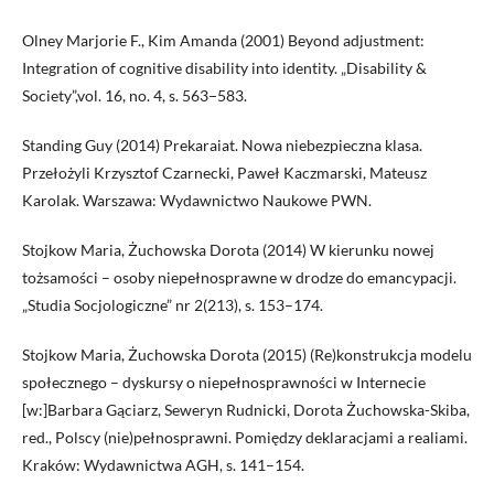
Olney Marjorie F., Kim Amanda (2001) Beyond adjustment:
Integration of cognitive disability into identity. „Disability &
Society”,vol. 16, no. 4, s. 563−583.
Standing Guy (2014) Prekaraiat. Nowa niebezpieczna klasa.
Przełożyli Krzysztof Czarnecki, Paweł Kaczmarski, Mateusz
Karolak. Warszawa: Wydawnictwo Naukowe PWN.
Stojkow Maria, Żuchowska Dorota (2014) W kierunku nowej
tożsamości – osoby niepełnosprawne w drodze do emancypacji.
„Studia Socjologiczne” nr 2(213), s. 153–174.
Stojkow Maria, Żuchowska Dorota (2015) (Re)konstrukcja modelu
społecznego – dyskursy o niepełnosprawności w Internecie
[w:]Barbara Gąciarz, Seweryn Rudnicki, Dorota Żuchowska-Skiba,
red., Polscy (nie)pełnosprawni. Pomiędzy deklaracjami a realiami.
Kraków: Wydawnictwa AGH, s. 141–154.