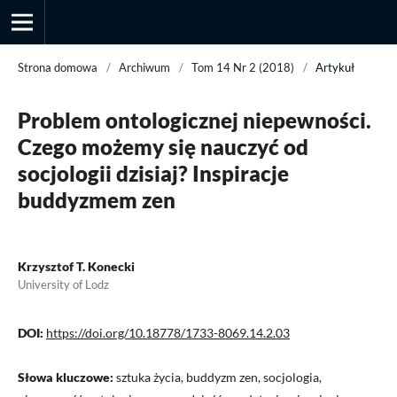
Strona domowa
/
Archiwum
/
Tom 14 Nr 2 (2018)
/
Artykuł
Problem ontologicznej niepewności.
Przegląd Socjologii Jakościowej
Czego możemy się nauczyć od
socjologii dzisiaj? Inspiracje
buddyzmem zen
Krzysztof T. Konecki
University of Lodz
DOI:
https://doi.org/10.18778/1733-8069.14.2.03
Słowa kluczowe:
sztuka życia, buddyzm zen, socjologia,