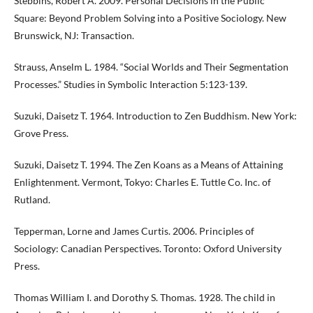
Stebbins, Robert A. 2009. Personal Decisions in the Public
Square: Beyond Problem Solving into a Positive Sociology. New
Brunswick, NJ: Transaction.
Strauss, Anselm L. 1984. “Social Worlds and Their Segmentation
Processes.” Studies in Symbolic Interaction 5:123-139.
Suzuki, Daisetz T. 1964. Introduction to Zen Buddhism. New York:
Grove Press.
Suzuki, Daisetz T. 1994. The Zen Koans as a Means of Attaining
Enlightenment. Vermont, Tokyo: Charles E. Tuttle Co. Inc. of
Rutland.
Tepperman, Lorne and James Curtis. 2006. Principles of
Sociology: Canadian Perspectives. Toronto: Oxford University
Press.
Thomas William I. and Dorothy S. Thomas. 1928. The child in