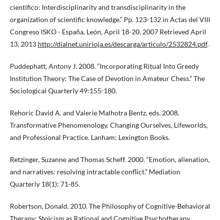
científico: Interdisciplinarity and transdisciplinarity in the
organization of scientific knowledge.” Pp. 123-132 in Actas del VIII
Congreso ISKO - España, León, April 18-20, 2007 Retrieved April
13, 2013
http://dialnet.unirioja.es/descarga/articulo/2532824.pdf
.
Puddephatt, Antony J. 2008. “Incorporating Ritual Into Greedy
Institution Theory: The Case of Devotion in Amateur Chess.” The
Sociological Quarterly 49:155-180.
Rehoric David A. and Valerie Malhotra Bentz, eds. 2008.
Transformative Phenomenology. Changing Ourselves, Lifeworlds,
and Professional Practice. Lanham: Lexington Books.
Retzinger, Suzanne and Thomas Scheff. 2000. “Emotion, alienation,
and narratives: resolving intractable conflict.” Mediation
Quarterly 18(1): 71-85.
Robertson, Donald. 2010. The Philosophy of Cognitive-Behavioral
Therapy: Stoicism as Rational and Cognitive Psychotherapy.