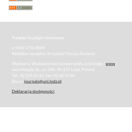
Przegląd Socjologii Jakościowej
e-ISSN 1733-8069
Redaktor naczelny: Krzysztof Tomasz Konecki
Wydawca: Wydawnictwo Uniwersytetu Łódzkiego (
www
)
Jana Matejki St., no 34A, 90-237 Łódź, Poland
Tel.: 42 235 01 65, fax: 42 66 55 86
Biuro:
journals@uni.lodz.pl
Deklaracja dostępności