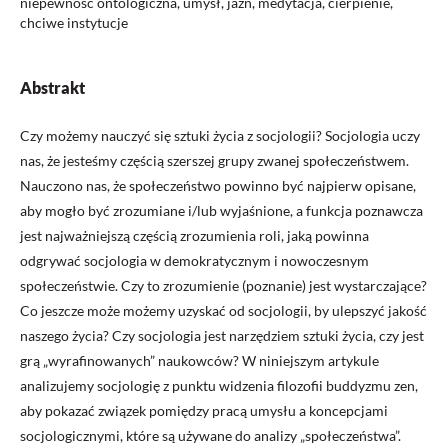
niepewność ontologiczna, umysł, jaźń, medytacja, cierpienie,
chciwe instytucje
Abstrakt
Czy możemy nauczyć się sztuki życia z socjologii? Socjologia uczy
nas, że jesteśmy częścią szerszej grupy zwanej społeczeństwem.
Nauczono nas, że społeczeństwo powinno być najpierw opisane,
aby mogło być zrozumiane i/lub wyjaśnione, a funkcja poznawcza
jest najważniejszą częścią zrozumienia roli, jaką powinna
odgrywać socjologia w demokratycznym i nowoczesnym
społeczeństwie. Czy to zrozumienie (poznanie) jest wystarczające?
Co jeszcze może możemy uzyskać od socjologii, by ulepszyć jakość
naszego życia? Czy socjologia jest narzędziem sztuki życia, czy jest
grą „wyrafinowanych” naukowców? W niniejszym artykule
analizujemy socjologię z punktu widzenia filozofii buddyzmu zen,
aby pokazać związek pomiędzy pracą umysłu a koncepcjami
socjologicznymi, które są używane do analizy „społeczeństwa”.