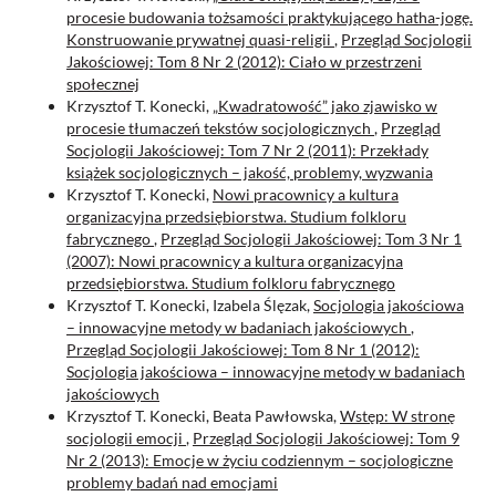
procesie budowania tożsamości praktykującego hatha-jogę.
Konstruowanie prywatnej quasi-religii
,
Przegląd Socjologii
Jakościowej: Tom 8 Nr 2 (2012): Ciało w przestrzeni
społecznej
Krzysztof T. Konecki,
„Kwadratowość” jako zjawisko w
procesie tłumaczeń tekstów socjologicznych
,
Przegląd
Socjologii Jakościowej: Tom 7 Nr 2 (2011): Przekłady
książek socjologicznych – jakość, problemy, wyzwania
Krzysztof T. Konecki,
Nowi pracownicy a kultura
organizacyjna przedsiębiorstwa. Studium folkloru
fabrycznego
,
Przegląd Socjologii Jakościowej: Tom 3 Nr 1
(2007): Nowi pracownicy a kultura organizacyjna
przedsiębiorstwa. Studium folkloru fabrycznego
Krzysztof T. Konecki, Izabela Ślęzak,
Socjologia jakościowa
– innowacyjne metody w badaniach jakościowych
,
Przegląd Socjologii Jakościowej: Tom 8 Nr 1 (2012):
Socjologia jakościowa – innowacyjne metody w badaniach
jakościowych
Krzysztof T. Konecki, Beata Pawłowska,
Wstęp: W stronę
socjologii emocji
,
Przegląd Socjologii Jakościowej: Tom 9
Nr 2 (2013): Emocje w życiu codziennym – socjologiczne
problemy badań nad emocjami