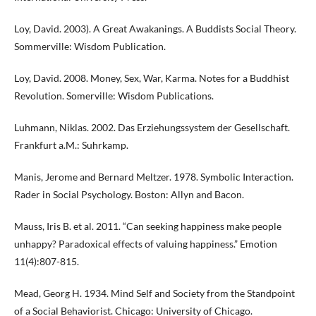
Loy, David. 2003). A Great Awakanings. A Buddists Social Theory.
Sommerville: Wisdom Publication.
Loy, David. 2008. Money, Sex, War, Karma. Notes for a Buddhist
Revolution. Somerville: Wisdom Publications.
Luhmann, Niklas. 2002. Das Erziehungssystem der Gesellschaft.
Frankfurt a.M.: Suhrkamp.
Manis, Jerome and Bernard Meltzer. 1978. Symbolic Interaction.
Rader in Social Psychology. Boston: Allyn and Bacon.
Mauss, Iris B. et al. 2011. “Can seeking happiness make people
unhappy? Paradoxical effects of valuing happiness.” Emotion
11(4):807-815.
Mead, Georg H. 1934. Mind Self and Society from the Standpoint
of a Social Behaviorist. Chicago: University of Chicago.