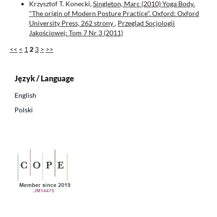
Krzysztof T. Konecki,
Singleton, Marc (2010) Yoga Body.
"The origin of Modern Posture Practice". Oxford: Oxford
University Press, 262 strony
,
Przegląd Socjologii
Jakościowej: Tom 7 Nr 3 (2011)
<<
<
1
2
3
>
>>
Język / Language
English
Polski