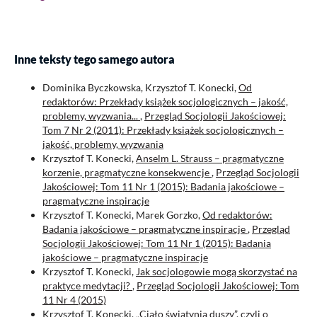
Inne teksty tego samego autora
Dominika Byczkowska, Krzysztof T. Konecki,
Od
redaktorów: Przekłady książek socjologicznych – jakość,
problemy, wyzwania...
,
Przegląd Socjologii Jakościowej:
Tom 7 Nr 2 (2011): Przekłady książek socjologicznych –
jakość, problemy, wyzwania
Krzysztof T. Konecki,
Anselm L. Strauss – pragmatyczne
korzenie, pragmatyczne konsekwencje
,
Przegląd Socjologii
Jakościowej: Tom 11 Nr 1 (2015): Badania jakościowe –
pragmatyczne inspiracje
Krzysztof T. Konecki, Marek Gorzko,
Od redaktorów:
Badania jakościowe – pragmatyczne inspiracje
,
Przegląd
Socjologii Jakościowej: Tom 11 Nr 1 (2015): Badania
jakościowe – pragmatyczne inspiracje
Krzysztof T. Konecki,
Jak socjologowie mogą skorzystać na
praktyce medytacji?
,
Przegląd Socjologii Jakościowej: Tom
11 Nr 4 (2015)
Krzysztof T. Konecki,
„Ciało świątynią duszy”, czyli o