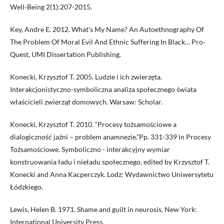
Well-Being 2(1):207-2015.
Key, Andre E. 2012. What’s My Name? An Autoethnography Of
The Problem Of Moral Evil And Ethnic Suffering In Black… Pro-
Quest, UMI Dissertation Publishing.
Konecki, Krzysztof T. 2005. Ludzie i ich zwierzęta.
Interakcjonistyczno-symboliczna analiza społecznego świata
właścicieli zwierząt domowych. Warsaw: Scholar.
Konecki, Krzysztof T. 2010. “Procesy tożsamościowe a
dialogiczność jaźni – problem anamnezie.”Pp. 331-339 in Procesy
Tożsamościowe. Symboliczno - interakcyjny wymiar
konstruowania ładu i nieładu społecznego, edited by Krzysztof T.
Konecki and Anna Kacperczyk. Lodz: Wydawnictwo Uniwersytetu
Łódzkiego.
Lewis, Helen B. 1971. Shame and guilt in neurosis. New York:
International University Press.