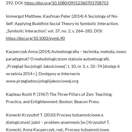
292. DOI:
https://doi.org/10.1080/09552360701708753
Immergut Matthew, Kaufman Peter (2014) A Sociology of No-
Self: Applying Buddhist Social Theory to Symbolic Interaction.
„Symbolic Interaction”, vol. 37, no. 2, s. 264‒282. DOI:
https://doi.org/10.1002/symb.90
Kacperczyk Anna (2014) Autoetnografia – technika, metoda, nowy
paradygmat? O metodologicznym statusie autoetnografii.
„Przegląd Socjologii Jakościowej”, t. 10, nr 3, s. 32–74 [dostęp 6
września 2014 r.]. Dostępny w Internecie
www.przegladsocjologiijakosciowej.org
Kapleau Roshi P. (1967) The Three Pillars of Zen: Teaching,
Practice, and Enlightenment. Boston: Beacon Press.
Konecki Krzysztof T. (2010) Procesy tożsamościowe a
dialogiczność jaźni – problem anamnezis [w:] Krzysztof T.
Konecki, Anna Kacperczyk, red., Procesy tożsamościowe.