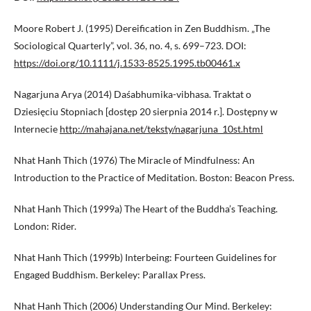
Moore Robert J. (1995) Dereification in Zen Buddhism. „The
Sociological Quarterly”, vol. 36, no. 4, s. 699–723. DOI:
https://doi.org/10.1111/j.1533-8525.1995.tb00461.x
Nagarjuna Arya (2014) Daśabhumika-vibhasa. Traktat o
Dziesięciu Stopniach [dostęp 20 sierpnia 2014 r.]. Dostępny w
Internecie
http://mahajana.net/teksty/nagarjuna_10st.html
Nhat Hanh Thich (1976) The Miracle of Mindfulness: An
Introduction to the Practice of Meditation. Boston: Beacon Press.
Nhat Hanh Thich (1999a) The Heart of the Buddha’s Teaching.
London: Rider.
Nhat Hanh Thich (1999b) Interbeing: Fourteen Guidelines for
Engaged Buddhism. Berkeley: Parallax Press.
Nhat Hanh Thich (2006) Understanding Our Mind. Berkeley: