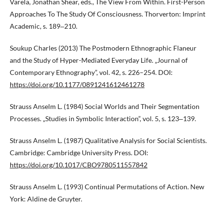
Varela, Jonathan Shear, eds., The View From Within. First-Person
Approaches To The Study Of Consciousness. Thorverton: Imprint
Academic, s. 189‒210.
Soukup Charles (2013) The Postmodern Ethnographic Flaneur
and the Study of Hyper-Mediated Everyday Life. „Journal of
Contemporary Ethnography”, vol. 42, s. 226–254. DOI:
https://doi.org/10.1177/0891241612461278
Strauss Anselm L. (1984) Social Worlds and Their Segmentation
Processes. „Studies in Symbolic Interaction”, vol. 5, s. 123‒139.
Strauss Anselm L. (1987) Qualitative Analysis for Social Scientists.
Cambridge: Cambridge University Press. DOI:
https://doi.org/10.1017/CBO9780511557842
Strauss Anselm L. (1993) Continual Permutations of Action. New
York: Aldine de Gruyter.