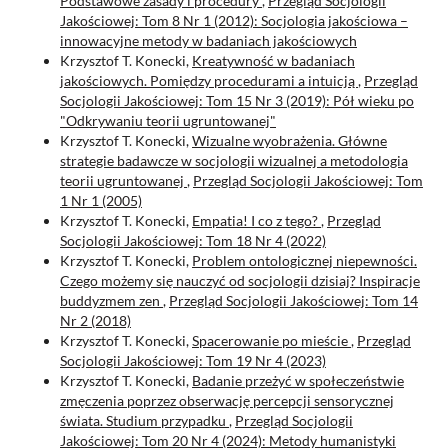
Podstawowe zasady i procedury
,
Przegląd Socjologii
Jakościowej: Tom 8 Nr 1 (2012): Socjologia jakościowa –
innowacyjne metody w badaniach jakościowych
Krzysztof T. Konecki,
Kreatywność w badaniach
jakościowych. Pomiędzy procedurami a intuicją
,
Przegląd
Socjologii Jakościowej: Tom 15 Nr 3 (2019): Pół wieku po
"Odkrywaniu teorii ugruntowanej"
Krzysztof T. Konecki,
Wizualne wyobrażenia. Główne
strategie badawcze w socjologii wizualnej a metodologia
teorii ugruntowanej
,
Przegląd Socjologii Jakościowej: Tom
1 Nr 1 (2005)
Krzysztof T. Konecki,
Empatia! I co z tego?
,
Przegląd
Socjologii Jakościowej: Tom 18 Nr 4 (2022)
Krzysztof T. Konecki,
Problem ontologicznej niepewności.
Czego możemy się nauczyć od socjologii dzisiaj? Inspiracje
buddyzmem zen
,
Przegląd Socjologii Jakościowej: Tom 14
Nr 2 (2018)
Krzysztof T. Konecki,
Spacerowanie po mieście
,
Przegląd
Socjologii Jakościowej: Tom 19 Nr 4 (2023)
Krzysztof T. Konecki,
Badanie przeżyć w społeczeństwie
zmęczenia poprzez obserwację percepcji sensorycznej
świata. Studium przypadku
,
Przegląd Socjologii
Jakościowej: Tom 20 Nr 4 (2024): Metody humanistyki