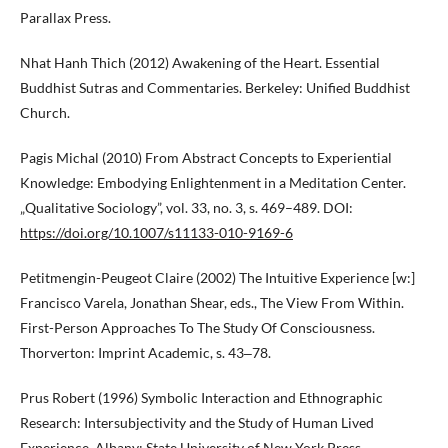
Parallax Press.
Nhat Hanh Thich (2012) Awakening of the Heart. Essential
Buddhist Sutras and Commentaries. Berkeley: Unified Buddhist
Church.
Pagis Michal (2010) From Abstract Concepts to Experiential
Knowledge: Embodying Enlightenment in a Meditation Center.
„Qualitative Sociology”, vol. 33, no. 3, s. 469–489. DOI:
https://doi.org/10.1007/s11133-010-9169-6
Petitmengin-Peugeot Claire (2002) The Intuitive Experience [w:]
Francisco Varela, Jonathan Shear, eds., The View From Within.
First-Person Approaches To The Study Of Consciousness.
Thorverton: Imprint Academic, s. 43‒78.
Prus Robert (1996) Symbolic Interaction and Ethnographic
Research: Intersubjectivity and the Study of Human Lived
Experience. Albany: State University of New York Press.