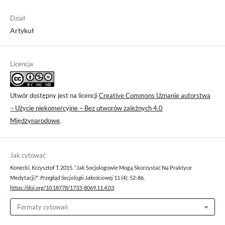
Dział
Artykuł
Licencja
Utwór dostępny jest na licencji
Creative Commons Uznanie autorstwa
– Użycie niekomercyjne – Bez utworów zależnych 4.0
Międzynarodowe
.
Jak cytować
Konecki, Krzysztof T. 2015. “Jak Socjologowie Mogą Skorzystać Na Praktyce
Medytacji?”.
Przegląd Socjologii Jakościowej
11 (4): 52-86.
https://doi.org/10.18778/1733-8069.11.4.03
.
Formaty cytowań