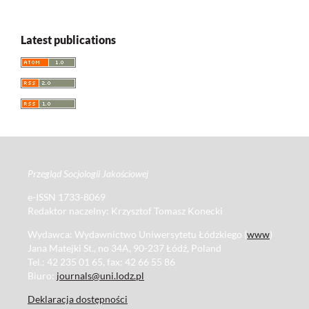
Latest publications
Przegląd Socjologii Jakościowej
e-ISSN 1733-8069
Redaktor naczelny: Krzysztof Tomasz Konecki
Wydawca: Wydawnictwo Uniwersytetu Łódzkiego (
www
)
Jana Matejki St., no 34A, 90-237 Łódź, Poland
Tel.: 42 235 01 65, fax: 42 66 55 86
Biuro:
journals@uni.lodz.pl
Deklaracja dostępności