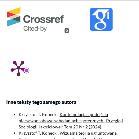
0
Inne teksty tego samego autora
Krzysztof T. Konecki,
Kontemplacja i podejścia
pierwszoosobowe w badaniach społecznych
,
Przegląd
Socjologii Jakościowej: Tom 20 Nr 2 (2024)
Krzysztof T. Konecki,
Wizualna teoria ugruntowana.