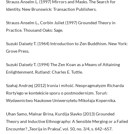
Strauss Anselm L. (1997) Mirrors and Masks. The Search for
Identity. New Brunswick: Transaction Publishers.
Strauss Anselm L., Corbin Juliet (1997) Grounded Theory in
Practice. Thousand Oaks: Sage.
Suzuki Daisetz T. (1964) Introduction to Zen Buddhism. New York:
Grove Press.
Suzuki Daisetz T. (1994) The Zen Koan as a Means of Attaining
Enlightenment. Rutland: Charles E. Tuttle.
Szahaj Andrzej (2012) Ironia i miłość. Neopragmatyzm Richarda
Rorty’ego w kontekście sporu o postmodernizm. Toruń:
Wydawnictwo Naukowe Uniwersytetu Mikołaja Kopernika.
Uhan Samo, Malnar Brina, Kurdija Slavko (2013) Grounded
Theory and Inductive Ethnography: A Sensible Merging or a Failed
Encounter? „Teorija in Praksa”, vol. 50, no. 3/4, s. 642–657.