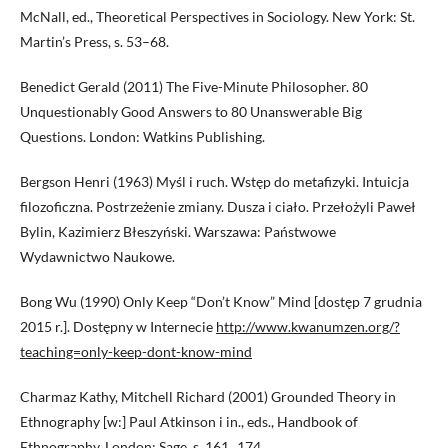
McNall, ed., Theoretical Perspectives in Sociology. New York: St.
Martin’s Press, s. 53–68.
Benedict Gerald (2011) The Five-Minute Philosopher. 80
Unquestionably Good Answers to 80 Unanswerable Big
Questions. London: Watkins Publishing.
Bergson Henri (1963) Myśl i ruch. Wstęp do metafizyki. Intuicja
filozoficzna. Postrzeżenie zmiany. Dusza i ciało. Przełożyli Paweł
Bylin, Kazimierz Błeszyński. Warszawa: Państwowe
Wydawnictwo Naukowe.
Bong Wu (1990) Only Keep “Don’t Know” Mind [dostęp 7 grudnia
2015 r.]. Dostępny w Internecie
http://www.kwanumzen.org/?
teaching=only-keep-dont-know-mind
Charmaz Kathy, Mitchell Richard (2001) Grounded Theory in
Ethnography [w:] Paul Atkinson i in., eds., Handbook of
Ethnography. London: Sage, s. 161‒174.