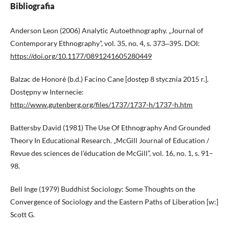
Bibliografia
Anderson Leon (2006) Analytic Autoethnography. „Journal of
Contemporary Ethnography”, vol. 35, no. 4, s. 373‒395. DOI:
https://doi.org/10.1177/0891241605280449
Balzac de Honoré (b.d.) Facino Cane [dostęp 8 stycznia 2015 r.].
Dostępny w Internecie:
http://www.gutenberg.org/files/1737/1737-h/1737-h.htm
Battersby David (1981) The Use Of Ethnography And Grounded
Theory In Educational Research. „McGill Journal of Education /
Revue des sciences de l’éducation de McGill”, vol. 16, no. 1, s. 91–
98.
Bell Inge (1979) Buddhist Sociology: Some Thoughts on the
Convergence of Sociology and the Eastern Paths of Liberation [w:]
Scott G.