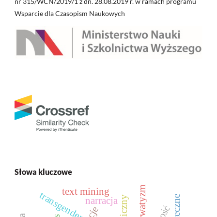
nr 315/WCN/2019/1 z dn. 28.08.2019 r. w ramach programu
Wsparcie dla Czasopism Naukowych
Słowa kluczowe
konserwatyzm
text mining
transgender
narracja