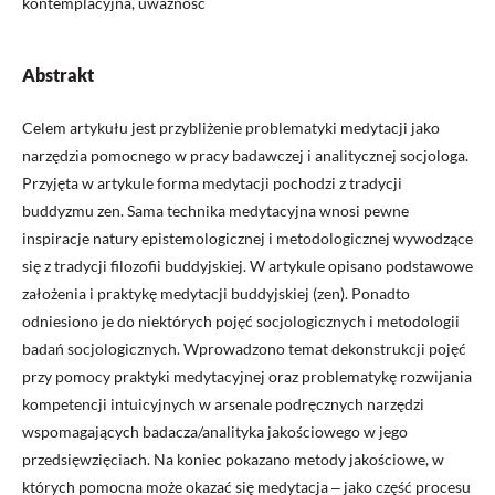
kontemplacyjna, uważność
Abstrakt
Celem artykułu jest przybliżenie problematyki medytacji jako
narzędzia pomocnego w pracy badawczej i analitycznej socjologa.
Przyjęta w artykule forma medytacji pochodzi z tradycji
buddyzmu zen. Sama technika medytacyjna wnosi pewne
inspiracje natury epistemologicznej i metodologicznej wywodzące
się z tradycji filozofii buddyjskiej. W artykule opisano podstawowe
założenia i praktykę medytacji buddyjskiej (zen). Ponadto
odniesiono je do niektórych pojęć socjologicznych i metodologii
badań socjologicznych. Wprowadzono temat dekonstrukcji pojęć
przy pomocy praktyki medytacyjnej oraz problematykę rozwijania
kompetencji intuicyjnych w arsenale podręcznych narzędzi
wspomagających badacza/analityka jakościowego w jego
przedsięwzięciach. Na koniec pokazano metody jakościowe, w
których pomocna może okazać się medytacja ‒ jako część procesu