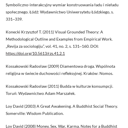
Symboliczno-interakcyjny wymiar konstruowania ładu i nieładu
społecznego. Łódź: Wydawnictwo Uniwersytetu Łódzkiego, s.
331‒339.
Konecki Krzysztof T. (2011) Visual Grounded Theory: A
Methodological Outline and Examples from Empirical Work.
„Revija za sociologiju”, vol. 41, no. 2, s. 131‒160. DOI:
https://doi.org/10.5613/rzs.41.2.1
Kossakowski Radosław (2009) Diamentowa droga. Wspólnota
religijna w świecie duchowości refleksyjnej. Kraków: Nomos.
Kossakowski Radosław (2011) Budda w kulturze konsumpcji.
Toruń: Wydawnictwo Adam Marszałek.
Loy David (2003) A Great Awakening. A Buddhist Social Theory.
Somerville: Wisdom Publication.
Loy David (2008) Money, Sex, War, Karma. Notes for a Buddhist