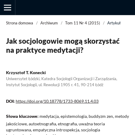
Strona domowa
/
Archiwum
/
Tom 11 Nr 4 (2015)
/
Artykuł
Jak socjologowie mogą skorzystać
Przegląd Socjologii Jakościowej
na praktyce medytacji?
Krzysztof T. Konecki
Uniwersytet Łódzki, Katedra Socjologii Organizacji i Zarządzania,
Instytut Socjologii, ul. Rewolucji 1905 r. 41, 90-214 Łódź
DOI:
https://doi.org/10.18778/1733-8069.11.4.03
Słowa kluczowe:
medytacja, epistemologia, buddyzm zen, metody
jakościowe, autoetnografia, etnografia, uważna teoria
ugruntowana, empatyczna introspekcja, socjologia