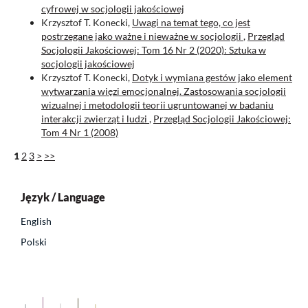
cyfrowej w socjologii jakościowej
Krzysztof T. Konecki,
Uwagi na temat tego, co jest
postrzegane jako ważne i nieważne w socjologii
,
Przegląd
Socjologii Jakościowej: Tom 16 Nr 2 (2020): Sztuka w
socjologii jakościowej
Krzysztof T. Konecki,
Dotyk i wymiana gestów jako element
wytwarzania więzi emocjonalnej. Zastosowania socjologii
wizualnej i metodologii teorii ugruntowanej w badaniu
interakcji zwierząt i ludzi
,
Przegląd Socjologii Jakościowej:
Tom 4 Nr 1 (2008)
1
2
3
>
>>
Język / Language
English
Polski