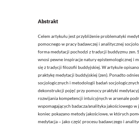
Abstrakt
Celem artykułu jest przybliżenie problematyki medyt
pomocnego w pracy badawczej i analitycznej socjolog
forma medytacji pochodzi z tradycji buddyzmu zen.
wnosi pewne inspiracje natury epistemologicznej i
się z tradycji filozofii buddyjskiej. W artykule opisa
praktykę medytacji buddyjskiej (zen). Ponadto odnies
socjologicznych i metodologii badań socjologiczny
dekonstrukcji pojęć przy pomocy praktyki medytacy
rozwijania kompetencji intuicyjnych w arsenale pod
wspomagających badacza/analityka jakościowego w j
koniec pokazano metody jakościowe, w których pom
medytacja ‒ jako część procesu badawczego i anality