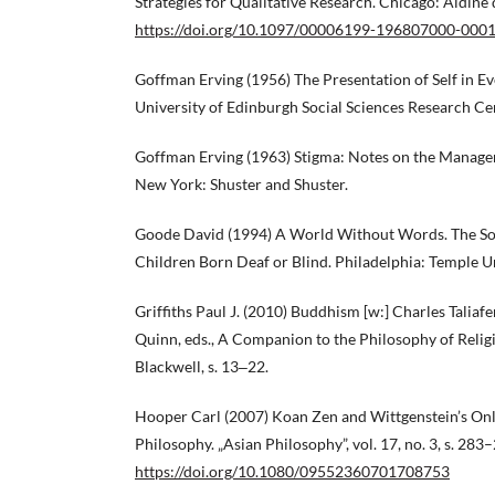
Strategies for Qualitative Research. Chicago: Aldine
https://doi.org/10.1097/00006199-196807000-000
Goffman Erving (1956) The Presentation of Self in Ev
University of Edinburgh Social Sciences Research Ce
Goffman Erving (1963) Stigma: Notes on the Managem
New York: Shuster and Shuster.
Goode David (1994) A World Without Words. The Soc
Children Born Deaf or Blind. Philadelphia: Temple Un
Griffiths Paul J. (2010) Buddhism [w:] Charles Taliafe
Quinn, eds., A Companion to the Philosophy of Relig
Blackwell, s. 13‒22.
Hooper Carl (2007) Koan Zen and Wittgenstein’s On
Philosophy. „Asian Philosophy”, vol. 17, no. 3, s. 283
https://doi.org/10.1080/09552360701708753