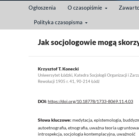
Ogłoszenia
O czasopiśmie
Zawart
Polityka czasopisma
Strona domowa
/
Archiwum
/
Tom 11 Nr 4 (2015)
Jak socjologowie mogą skorzy
Krzysztof T. Konecki
Uniwersytet Łódzki, Katedra Socjologii Organizacji i Zarząd
Rewolucji 1905 r. 41, 90-214 Łódź
DOI:
https://doi.org/10.18778/1733-8069.11.4.03
Słowa kluczowe:
medytacja, epistemologia, buddyz
autoetnografia, etnografia, uważna teoria ugruntow
introspekcja, socjologia kontemplacyjna, uważność