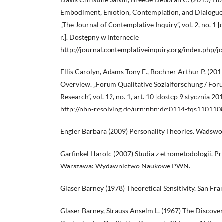
Embodiment, Emotion, Contemplation, and Dialogue 
„The Journal of Contemplative Inquiry”, vol. 2, no. 1
r.]. Dostępny w Internecie
http://journal.contemplativeinquiry.org/index.php/jo
Ellis Carolyn, Adams Tony E., Bochner Arthur P. (2
Overview. „Forum Qualitative Sozialforschung / Foru
Research”, vol. 12, no. 1, art. 10 [dostęp 9 stycznia 2
http://nbn-resolving.de/urn:nbn:de:0114-fqs110110
Engler Barbara (2009) Personality Theories. Wadswo
Garfinkel Harold (2007) Studia z etnometodologii. Pr
Warszawa: Wydawnictwo Naukowe PWN.
Glaser Barney (1978) Theoretical Sensitivity. San Fra
Glaser Barney, Strauss Anselm L. (1967) The Discov