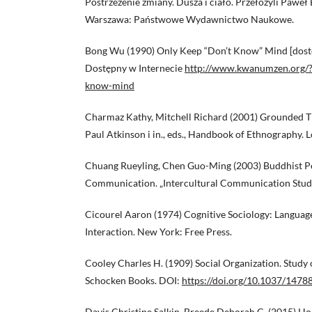
Postrzeżenie zmiany. Dusza i ciało. Przełożyli Paweł 
Warszawa: Państwowe Wydawnictwo Naukowe.
Bong Wu (1990) Only Keep “Don’t Know” Mind [dostęp
Dostępny w Internecie
http://www.kwanumzen.org/?
know-mind
Charmaz Kathy, Mitchell Richard (2001) Grounded T
Paul Atkinson i in., eds., Handbook of Ethnography. 
Chuang Rueyling, Chen Guo-Ming (2003) Buddhist 
Communication. „Intercultural Communication Studies”
Cicourel Aaron (1974) Cognitive Sociology: Languag
Interaction. New York: Free Press.
Cooley Charles H. (1909) Social Organization. Study
Schocken Books. DOI:
https://doi.org/10.1037/1478
Davis Christine Salkin, Breede Deborah C. (2015) Ho