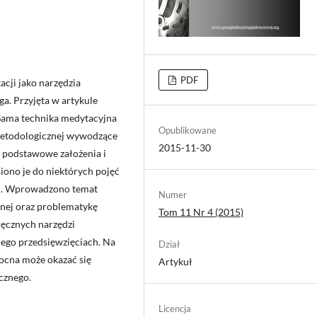
PDF
acji jako narzędzia
a. Przyjęta w artykule
 Sama technika medytacyjna
Opublikowane
 metodologicznej wywodzące
2015-11-30
no podstawowe założenia i
iono je do niektórych pojęć
ch. Wprowadzono temat
Numer
jnej oraz problematykę
Tom 11 Nr 4 (2015)
ręcznych narzędzi
ego przedsięwzięciach. Na
Dział
ocna może okazać się
Artykuł
cznego.
Licencja