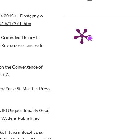
ia 2015 r.]. Dostępny w
37-h/1737-h.htm
d Grounded Theory In
/ Revue des sciences de
 on the Convergence of
ott G.
w York: St. Martin’s Press,
r. 80 Unquestionably Good
 Watkins Publishing.
. Intuicja filozoficzna.