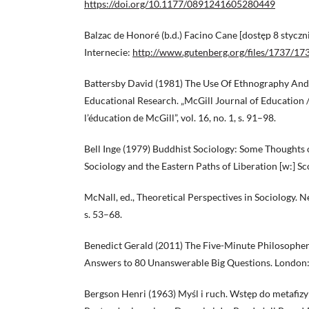
https://doi.org/10.1177/0891241605280449
Balzac de Honoré (b.d.) Facino Cane [dostęp 8 styczn
Internecie:
http://www.gutenberg.org/files/1737/17
Battersby David (1981) The Use Of Ethnography An
Educational Research. „McGill Journal of Education 
l’éducation de McGill”, vol. 16, no. 1, s. 91–98.
Bell Inge (1979) Buddhist Sociology: Some Thoughts
Sociology and the Eastern Paths of Liberation [w:] Sc
McNall, ed., Theoretical Perspectives in Sociology. Ne
s. 53–68.
Benedict Gerald (2011) The Five-Minute Philosophe
Answers to 80 Unanswerable Big Questions. London:
Bergson Henri (1963) Myśl i ruch. Wstęp do metafizyki