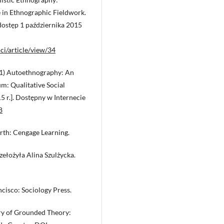
in Ethnographic Fieldwork.
 [dostęp 1 października 2015
ci/article/view/34
011) Autoethnography: An
m: Qualitative Social
015 r.]. Dostępny w Internecie
8
rth: Cengage Learning.
zełożyła Alina Szulżycka.
ncisco: Sociology Press.
ery of Grounded Theory: