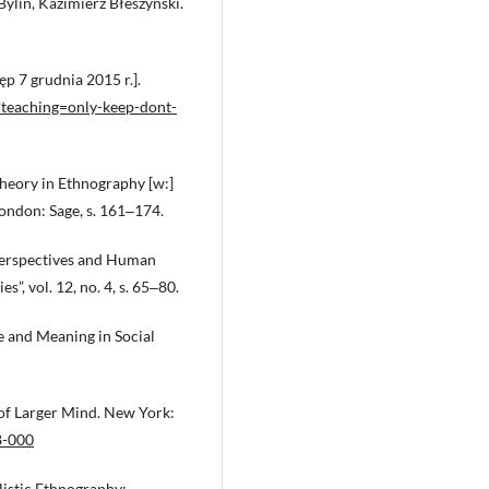
Bylin, Kazimierz Błeszyński.
 7 grudnia 2015 r.].
teaching=only-keep-dont-
heory in Ethnography [w:]
London: Sage, s. 161‒174.
Perspectives and Human
, vol. 12, no. 4, s. 65‒80.
e and Meaning in Social
 of Larger Mind. New York:
8-000
listic Ethnography: