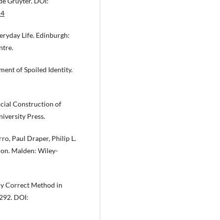
 de Gruyter. DOI:
14
eryday Life. Edinburgh:
ntre.
ent of Spoiled Identity.
ial Construction of
iversity Press.
rro, Paul Draper, Philip L.
ion. Malden: Wiley-
ly Correct Method in
–292. DOI: