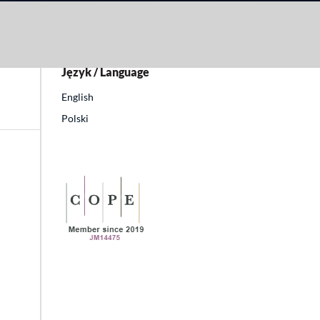
Język / Language
English
Polski