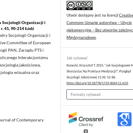
Utwór dostępny jest na licencji
Creativ
Socjologii Organizacji i
Commons Uznanie autorstwa – Użycie
 r. 41, 90-214 Łódź
niekomercyjne – Bez utworów zależnyc
edry Socjologii Organizacji i
Międzynarodowe
.
tive Committee of European
ogii PAN, Zarządu PTS i
bolicznego Interakcjonizmu
Jak cytować
socjologia jakościowa,
Konecki, Krzysztof T. 2015. “Jak Socjologowie
Skorzystać Na Praktyce Medytacji?”.
Przegląd
jologia wizualna oraz
Socjologii Jakościowej
11 (4): 52-86.
https://doi.org/10.18778/1733-8069.11.4.03
.
Formaty cytowań
Journal of Contemporary
0