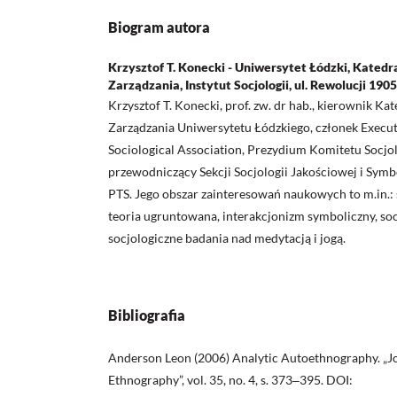
Biogram autora
Krzysztof T. Konecki - Uniwersytet Łódzki, Katedra 
Zarządzania, Instytut Socjologii, ul. Rewolucji 1905
Krzysztof T. Konecki, prof. zw. dr hab., kierownik Kat
Zarządzania Uniwersytetu Łódzkiego, członek Execu
Sociological Association, Prezydium Komitetu Socjol
przewodniczący Sekcji Socjologii Jakościowej i Sym
PTS. Jego obszar zainteresowań naukowych to m.in.: 
teoria ugruntowana, interakcjonizm symboliczny, soc
socjologiczne badania nad medytacją i jogą.
Bibliografia
Anderson Leon (2006) Analytic Autoethnography. „
Ethnography”, vol. 35, no. 4, s. 373‒395. DOI: