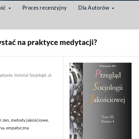
ość
Proces recenzyjny
Dla Autorów
/
Artykuł
stać na praktyce medytacji?
zania, Instytut Socjologii, ul.
m zen, metody jakościowe,
ana, empatyczna