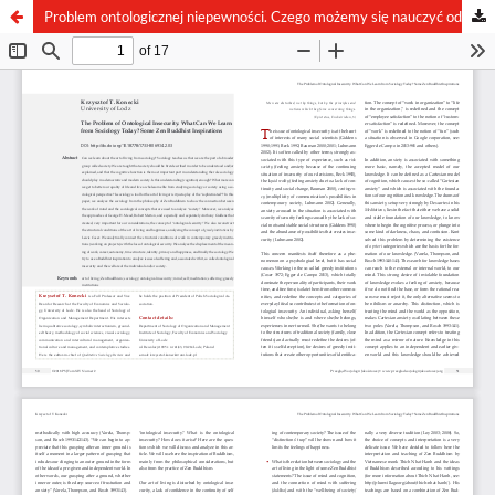
Problem ontologicznej niepewności. Czego możemy się nauczyć od socjologii dzisiaj? Inspiracje buddyzmem zen