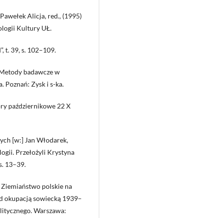
awełek Alicja, red., (1995)
logii Kultury UŁ.
 t. 39, s. 102–109.
 Metody badawcze w
 Poznań: Zysk i s-ka.
ry październikowe 22 X
ych [w:] Jan Włodarek,
ogii. Przełożyli Krystyna
. 13–39.
. Ziemiaństwo polskie na
d okupacją sowiecką 1939–
litycznego. Warszawa: