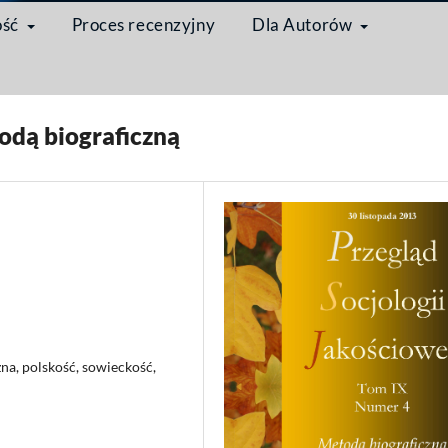
ość
Proces recenzyjny
Dla Autorów
toda biograficzna w naukach społecznych
/
Artykuł
odą biograficzną
zna, polskość, sowieckość,