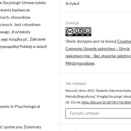
ie Socjologii Uniwersytetu
Artykuł
sowania badawcze
cznych, stosunków
Licencja
znych. Jest członkiem
owego „Konteksty
jego książka pt.:
Zderzenie
Utwór dostępny jest na licencji
Creativ
ypospolitej Polskiej w latach
Commons Uznanie autorstwa – Użycie
niekomercyjne – Bez utworów zależnyc
Międzynarodowe
.
Jak cytować
Wysocki, Artur. 2013. “Badanie Zderzenia Kult
Metodą Biograficzną”.
Przegląd Socjologii Jakoś
(4): 152-66.
https://doi.org/10.18778/1733-8069
ments In Psychological
Formaty cytowań
ść społeczna. Dylematy