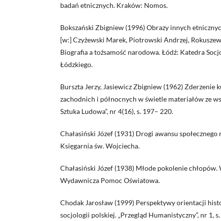
badań etnicznych. Kraków: Nomos.
Bokszański Zbigniew (1996) Obrazy innych etniczny
[w:] Czyżewski Marek, Piotrowski Andrzej, Rokuszews
Biografia a tożsamość narodowa. Łódź: Katedra Socj
Łódzkiego.
Burszta Jerzy, Jasiewicz Zbigniew (1962) Zderzenie k
zachodnich i północnych w świetle materiałów ze wsi
Sztuka Ludowa”, nr 4(16), s. 197– 220.
Chałasiński Józef (1931) Drogi awansu społecznego 
Księgarnia św. Wojciecha.
Chałasiński Józef (1938) Młode pokolenie chłopów. 
Wydawnicza Pomoc Oświatowa.
Chodak Jarosław (1999) Perspektywy orientacji hist
socjologii polskiej. „Przegląd Humanistyczny”, nr 1, s