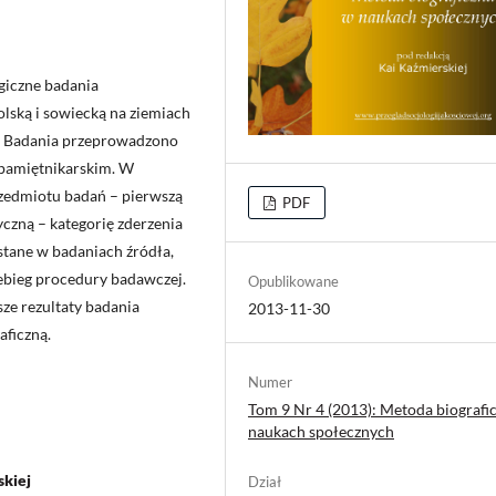
giczne badania
lską i sowiecką na ziemiach
1. Badania przeprowadzono
 pamiętnikarskim. W
rzedmiotu badań – pierwszą
PDF
czną – kategorię zderzenia
stane w badaniach źródła,
ebieg procedury badawczej.
Opublikowane
ze rezultaty badania
2013-11-30
aficzną.
Numer
Tom 9 Nr 4 (2013): Metoda biografi
naukach społecznych
skiej
Dział