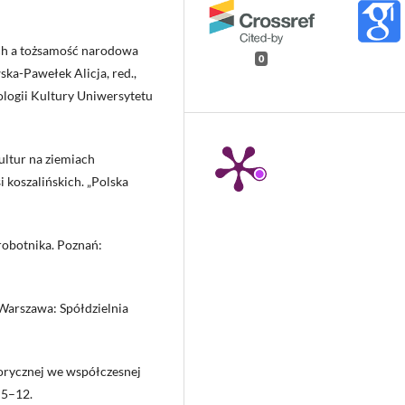
ch a tożsamość narodowa
0
ka-Pawełek Alicja, red.,
ologii Kultury Uniwersytetu
ultur na ziemiach
 koszalińskich. „Polska
robotnika. Poznań:
Warszawa: Spółdzielnia
orycznej we współczesnej
. 5–12.