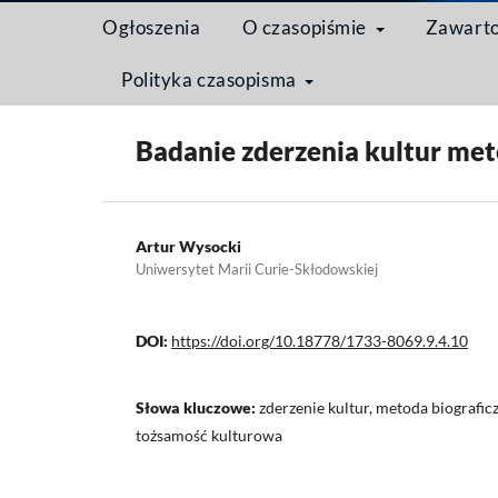
Ogłoszenia
O czasopiśmie
Zawart
Polityka czasopisma
Strona domowa
/
Archiwum
/
Tom 9 Nr 4 (2013): Me
Badanie zderzenia kultur met
Artur Wysocki
Uniwersytet Marii Curie-Skłodowskiej
DOI:
https://doi.org/10.18778/1733-8069.9.4.10
Słowa kluczowe:
zderzenie kultur, metoda biografic
tożsamość kulturowa