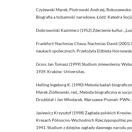
Czyżewski Marek, Piotrowski Andrzej, Rokuszewska-P
Biografia a tożsamość narodowa. Łódź: Katedra Socjo
Dobrowolski Kazimierz (1952) Zderzenie kultur. „Lud”,
Frankfort-Nachmias Chava, Nachmias David (2001)
naukach społecznych. Przełożyła Elżbieta Hornowska.
Gross Jan Tomasz (1999) Studium zniewolenia. Wybo
1939. Kraków: Universitas.
Helling Ingeborg K. (1990) Metoda badań biograficzn
Marek Ziółkowski, red., Metoda biograficzna w socjol
Droździał i Jan Włodarek. Warszawa-Poznań: PWN, s
Jasiewicz Krzysztof (1998) Zagłada polskich Kresów
Kresach Północno-Wschodnich Rzeczypospolitej po
1941. Studium z dziejów zagłady dawnego narodu po