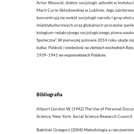
Artur Wysocki, doktor socjologii, adiunkt w Instytuc
Marii Curie-Skłodowskiej w Lublinie. Jego zaintere
koncentrują się wokół socjologii narodu i grup etni
międzykulturowych oraz globalnych procesów społec
kolegium redakcyjnego socjologicznego pisma nauk
Społeczne”. W pierwszej połowie 2014 roku ukaże się 
kultur. Polskość i sowieckość na ziemiach wschodnich Rzecz
1939–1941 we wspomnieniach Polaków.
Bibliografia
Allport Gordon W. (1942) The Use of Personal Docu
Science. New York: Social Science Research Council.
Babiński Grzegorz (2004) Metodologia a rzeczywisto