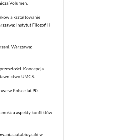
nicza Volumen.
aków a kształtowanie
szawa: Instytut Filozofii i
rzeni. Warszawa:
przeszłości. Koncepcja
 Wydawnictwo UMCS.
owe w Polsce lat 90.
samość a aspekty konfliktów
owania autobiografii w