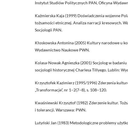
Instytut Studiów Politycznych PAN, Oficyna Wydaw
Kaźmierska Kaja (1999) Doświadczenia wojenne Pol
tożsamości etnicznej. Analiza narracji kresowych. War
Socjologii PAN.
Kłoskowska Antonina (2005) Kultury narodowe u ko
Wydawnictwo Naukowe PWN.
Kolasa-Nowak Agnieszka (2001) Socjolog w badaniu 
socjologii historycznej Charlesa Tillyego. Lublin:
Krzysztofek Kazimierz (1995/1996) Zderzenia kultur
„Transformacje”, nr 1–2(7–8), s. 108–120.
Kwaśniewski Krzysztof (1982) Zderzenie kultur. Toż
i tolerancji. Warszawa: PWN.
Lutyński Jan (1983) Metodologiczne problemy użytk