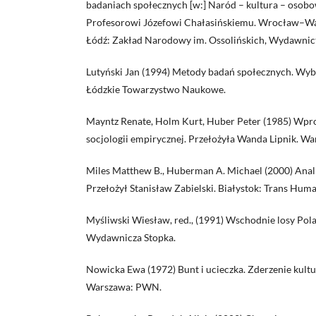
badaniach społecznych [w:] Naród – kultura – osob
Profesorowi Józefowi Chałasińskiemu. Wrocław–
Łódź: Zakład Narodowy im. Ossolińskich, Wydawni
Lutyński Jan (1994) Metody badań społecznych. Wyb
Łódzkie Towarzystwo Naukowe.
Mayntz Renate, Holm Kurt, Huber Peter (1985) Wp
socjologii empirycznej. Przełożyła Wanda Lipnik. 
Miles Matthew B., Huberman A. Michael (2000) Anal
Przełożył Stanisław Zabielski. Białystok: Trans Hum
Myśliwski Wiesław, red., (1991) Wschodnie losy Pola
Wydawnicza Stopka.
Nowicka Ewa (1972) Bunt i ucieczka. Zderzenie kultu
Warszawa: PWN.