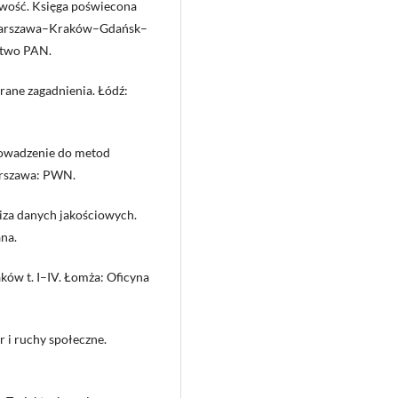
owość. Księga poświecona
Warszawa–Kraków–Gdańsk–
ctwo PAN.
rane zagadnienia. Łódź:
rowadzenie do metod
Warszawa: PWN.
iza danych jakościowych.
ana.
ków t. I–IV. Łomża: Oficyna
r i ruchy społeczne.