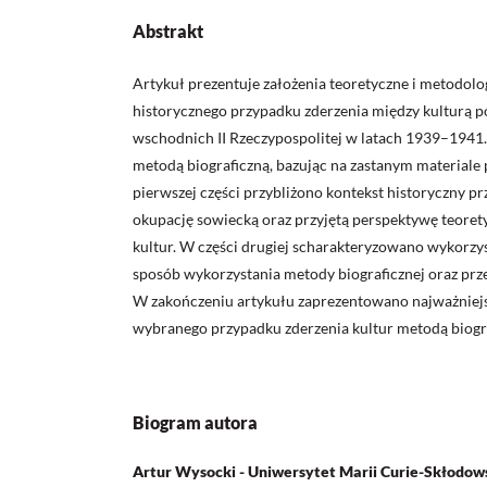
Abstrakt
Artykuł prezentuje założenia teoretyczne i metodolo
historycznego przypadku zderzenia między kulturą po
wschodnich II Rzeczypospolitej w latach 1939–194
metodą biograficzną, bazując na zastanym materiale
pierwszej części przybliżono kontekst historyczny p
okupację sowiecką oraz przyjętą perspektywę teorety
kultur. W części drugiej scharakteryzowano wykorzy
sposób wykorzystania metody biograficznej oraz prz
W zakończeniu artykułu zaprezentowano najważniejs
wybranego przypadku zderzenia kultur metodą biogr
Biogram autora
Artur Wysocki - Uniwersytet Marii Curie-Skłodow