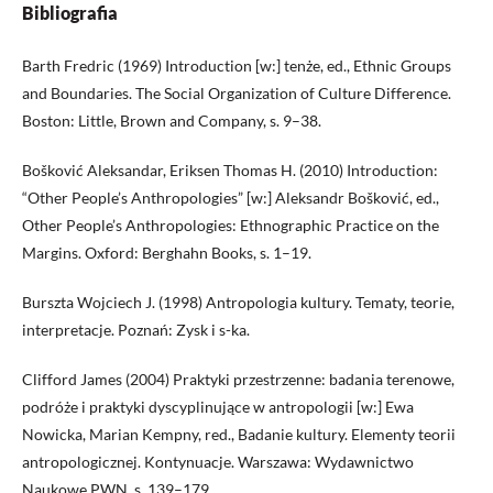
Bibliografia
Barth Fredric (1969) Introduction [w:] tenże, ed., Ethnic Groups
and Boundaries. The Social Organization of Culture Difference.
Boston: Little, Brown and Company, s. 9–38.
Bošković Aleksandar, Eriksen Thomas H. (2010) Introduction:
“Other People’s Anthropologies” [w:] Aleksandr Bošković, ed.,
Other People’s Anthropologies: Ethnographic Practice on the
Margins. Oxford: Berghahn Books, s. 1–19.
Burszta Wojciech J. (1998) Antropologia kultury. Tematy, teorie,
interpretacje. Poznań: Zysk i s-ka.
Clifford James (2004) Praktyki przestrzenne: badania terenowe,
podróże i praktyki dyscyplinujące w antropologii [w:] Ewa
Nowicka, Marian Kempny, red., Badanie kultury. Elementy teorii
antropologicznej. Kontynuacje. Warszawa: Wydawnictwo
Naukowe PWN, s. 139–179.