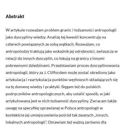
Abstrakt
W artykule rozważam problem granic i tożsamości antropologii
jako dyscypliny wiedzy. Analizę tej kwestii koncentruję na
czterech powiązanych ze sobą wątkach. Rozważam, co
antropolodzy traktują jako wskaźnik jej odrębności, zwłaszcza w
relacji do innych dyscyplin, co lokują na granicy z innymi
pokrewnymi dziedzinami. Przedstawiam proces dyscyplinowania
antropologii, który za J. Cliffordem może zostać określony jako
artykulacja i reartykulacja punktów węzłowych składających się
na tę domenę wiedzy i praktyki. Sięgam też do polskich
podręczników antropologicznych, aby ustalić sposób, w jaki
artykułowana jest w nich tożsamość dyscypliny. Zwracam także
uwagę na specyfikę uprawianej w Polsce antropologii w
kontekście jej umiejscowienia pośród tak zwanych „innych,
lokalnych antropologii”. Omawiam też ważną zarówno dla