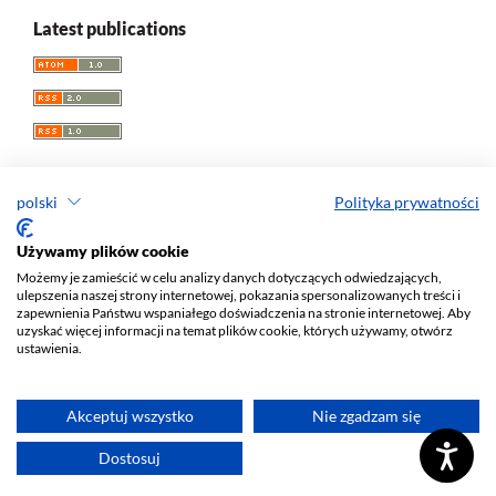
Latest publications
polski
Polityka prywatności
Przegląd Socjologii Jakościowej
Używamy plików cookie
Możemy je zamieścić w celu analizy danych dotyczących odwiedzających,
e-ISSN 1733-8069
ulepszenia naszej strony internetowej, pokazania spersonalizowanych treści i
Redaktor naczelny: Krzysztof Tomasz Konecki
zapewnienia Państwu wspaniałego doświadczenia na stronie internetowej. Aby
uzyskać więcej informacji na temat plików cookie, których używamy, otwórz
Wydawca: Wydawnictwo Uniwersytetu Łódzkiego (
www
)
ustawienia.
Jana Matejki St., no 34A, 90-237 Łódź, Poland
Tel.: 42 235 01 65, fax: 42 66 55 86
Biuro:
journals@uni.lodz.pl
Akceptuj wszystko
Nie zgadzam się
Deklaracja dostępności
Dostosuj