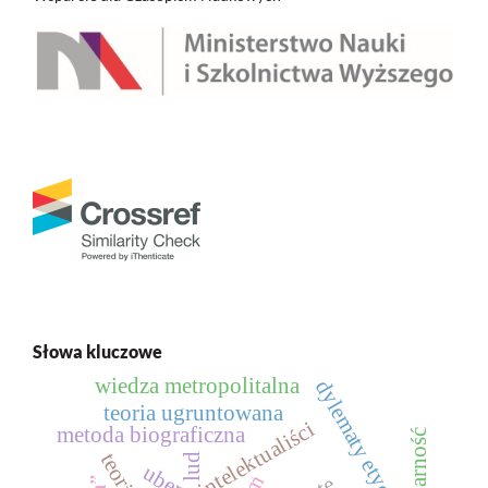
Słowa kluczowe
wiedza metropolitalna
dylematy etyczne
teoria ugruntowana
intelektualiści
metoda biograficzna
lud
uber