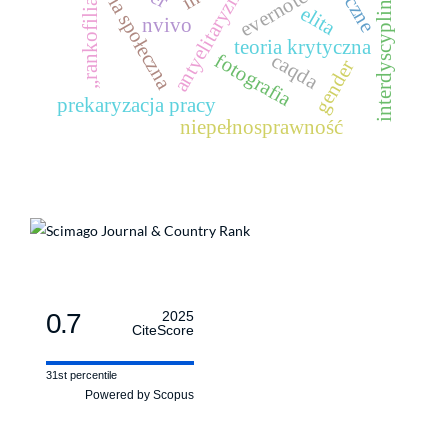
interdyscyplinarność
teoria społeczna
antyelitaryzm
evernote
„rankofilia”
elita
nvivo
teoria krytyczna
caqda
fotografia
gender
prekaryzacja pracy
niepełnosprawność
0.7
2025
CiteScore
31st percentile
Powered by Scopus