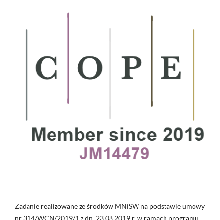
Zadanie realizowane ze środków MNiSW na podstawie umowy
nr 314/WCN/2019/1 z dn. 23.08.2019 r. w ramach programu