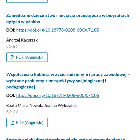
Zaniedbane dzieciństwo i inicjacja przestępcza w biografiach
byłych więźniów
DOI:
https://doi.org/10.18778/0208-600X.71.05
Andrzej Kacprzak
51-66
PDF (Angielski)
Współczesna kobieta w życiu rodzinnym i pracy zawodowej –
wybrane problemy z perspektywy socjologicznej i
pedagogicznej
DOI:
https://doi.org/10.18778/0208-600X.71.06
Beata Maria Nowak, Joanna Wyleżałek
67-79
PDF (Angielski)
System opieki długoterminowej dla osób niesamodzielnych –