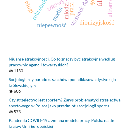
stosunek do zdrowia
ultramaratony
rola studenta
film
blogi
praca
młodzi
media
dionizyjskość
niepewność
Niuanse atrakcyjności. Co to znaczy być atrakcyjną według
pracownic agencji towarzyskich?
1130
Socjologiczny paradoks szachów: ponadklasowa dystynkcja
królewskiej gry
606
Czy strzelectwo jest sportem? Zarys problematyki strzelectwa
sportowego w Polsce jako przedmiotu socjologii sportu
573
Pandemia COVID-19 a zmiana modelu pracy. Polska na tle
krajów Unii Europejskiej