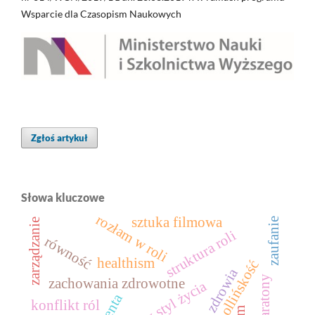
Wsparcie dla Czasopism Naukowych
Zgłoś artykuł
Słowa kluczowe
rozłam w roli
sztuka filmowa
zaufanie
zarządzanie
struktura roli
równość
healthism
apollińskość
zachowania zdrowotne
zdrowy styl życia
konflikt ról