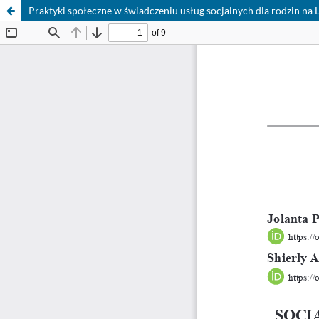
Praktyki społeczne w świadczeniu usług socjalnych dla rodzin na L