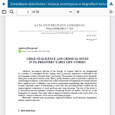
Zaniedbane dzieciństwo i inicjacja przestępcza w biografiach byłych więźniów