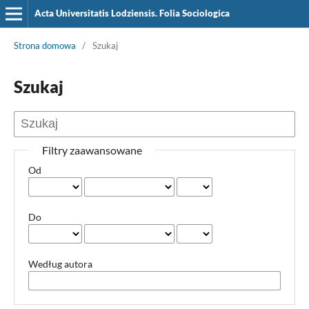
Acta Universitatis Lodziensis. Folia Sociologica
Strona domowa
/
Szukaj
Szukaj
Filtry zaawansowane
Od
Do
Według autora