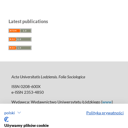
Latest publications
Acta Universitatis Lodziensis. Folia Sociologica
ISSN 0208-600X
e-ISSN 2353-4850
Wydawca: Wydawnictwo Uniwersytetu Łódzkiego (
www
)
Jana Matejki St., no 34A, 90-237 Łódź
polski
Polityka prywatności
Tel.: 42 235 01 65, fax: 42 66 55 86
Biuro: journals@uni.lodz.pl
Używamy plików cookie