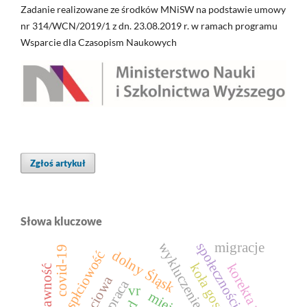
Zadanie realizowane ze środków MNiSW na podstawie umowy
nr 314/WCN/2019/1 z dn. 23.08.2019 r. w ramach programu
Wsparcie dla Czasopism Naukowych
Zgłoś artykuł
Słowa kluczowe
migracje
społeczności lokalne
wykluczenie społeczne
covid-19
dolny Śląsk
transpłciowość
korekta płci
telepraca
vr
miejsce