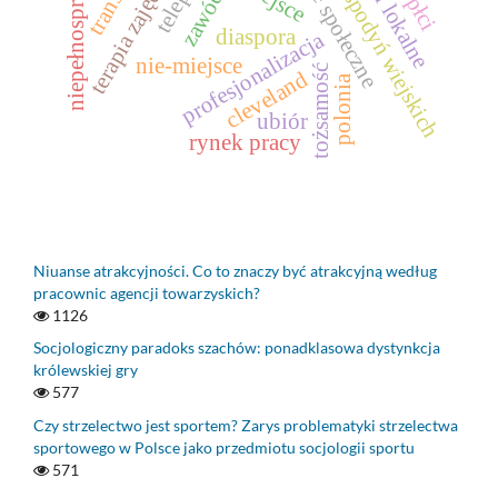
koła gospodyń wiejskich
niepełnosprawność
terapia zajęciowa
zawód
diaspora
profesjonalizacja
nie-miejsce
tożsamość
cleveland
polonia
ubiór
rynek pracy
Niuanse atrakcyjności. Co to znaczy być atrakcyjną według
pracownic agencji towarzyskich?
1126
Socjologiczny paradoks szachów: ponadklasowa dystynkcja
królewskiej gry
577
Czy strzelectwo jest sportem? Zarys problematyki strzelectwa
sportowego w Polsce jako przedmiotu socjologii sportu
571