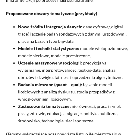
mikrointerakcji po procesy makrostrukturalne.
Proponowane obszary tematyczne (przykłady)
Nowe źródła i integracja danych:
dane cyfrowe/„digital
trace”, łączenie badań sondażowych z danymi urzędowymi,
praca na bazach typu big-data
Modele i techniki statystyczne:
modele wielopoziomowe,
modele sieciowe, modele przestrzenne,
Uczenie maszynowe w socjologii:
predykcja vs
wyjaśnianie, interpretowalność, text-as-data, analiza
obrazów i dźwięku, fairness i uprzedzenia algorytmiczne.
Badania mieszane (quant + qual):
łączenie modeli
ilościowych z analizą dyskursu, studia przypadków z
wnioskowaniem ilościowym.
Zastosowania tematyczne:
nierówności, praca i rynek
pracy, zdrowie, edukacja, migracje, polityka publiczna,
środowisko, technologie, sieci społeczne.
(Tematy wykraczające poza powyższą listę, o ile mieszczą się w