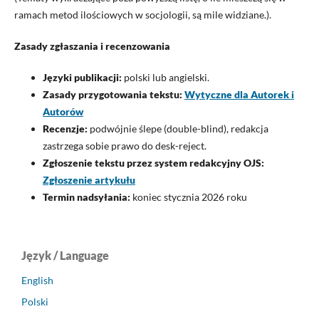
ramach metod ilościowych w socjologii, są mile widziane.).
Zasady zgłaszania i recenzowania
Języki publikacji:
polski lub angielski.
Zasady przygotowania tekstu:
Wytyczne dla Autorek i
Autorów
Recenzje:
podwójnie ślepe (double-blind), redakcja
zastrzega sobie prawo do desk-reject.
Zgłoszenie tekstu przez system redakcyjny OJS:
Zgłoszenie artykułu
Termin nadsyłania:
koniec stycznia 2026 roku
Język / Language
English
Polski